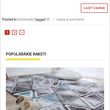
LASĪT VAIRĀK
Posted in
Dzīvesstils
Leave a comment
Tagged
11
1
2
»
POPULĀRĀKIE RAKSTI