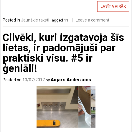
LASĪT VAIRĀK
Posted in
Jaunākie raksti
Leave a comment
Tagged
11
Cilvēki, kuri izgatavoja šīs
lietas, ir padomājuši par
praktiski visu. #5 ir
ģeniāli!
Aigars Andersons
Posted on
10/07/2017
by