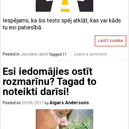
Iespējams, ka šis tests spēj atklāt, kas vai kāds
tu esi patiesībā.
LASĪT VAIRĀK
Posted in
Jaunākie raksti
Leave a comment
Tagged
11
Esi iedomājies ostīt
rozmarīnu? Tagad to
noteikti darīsi!
Aigars Andersons
Posted on
09/06/2017
by