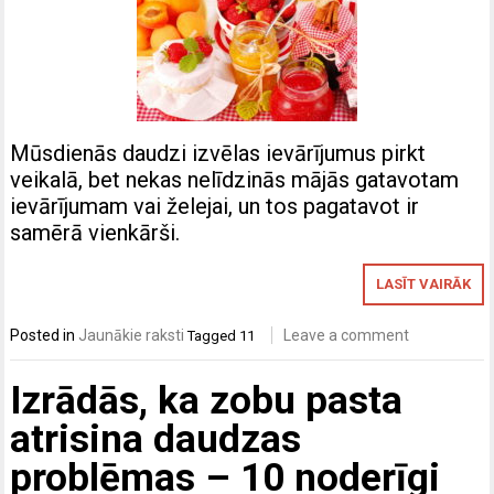
Mūsdienās daudzi izvēlas ievārījumus pirkt
veikalā, bet nekas nelīdzinās mājās gatavotam
ievārījumam vai želejai, un tos pagatavot ir
samērā vienkārši.
LASĪT VAIRĀK
Posted in
Jaunākie raksti
Leave a comment
Tagged
11
Izrādās, ka zobu pasta
atrisina daudzas
problēmas – 10 noderīgi