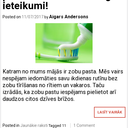
ieteikumi!
Aigars Andersons
Posted on
11/07/2017
by
Katram no mums mājās ir zobu pasta. Mēs vairs
nespējam iedomāties savu ikdienas rutīnu bez
zobu tīrīšanas no rītiem un vakaros. Taču
izrādās, ka zobu pastu iespējams pielietot arī
daudzos citos dzīves brīžos.
LASĪT VAIRĀK
Posted in
Jaunākie raksti
1 Comment
Tagged
11