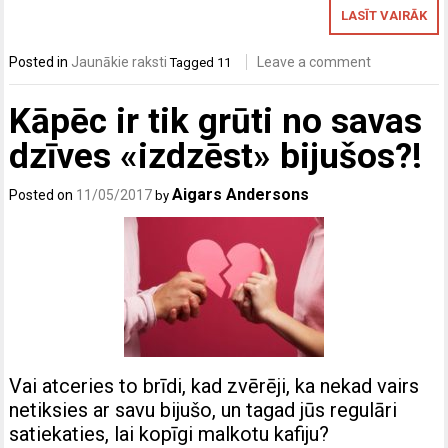
LASĪT VAIRĀK
Posted in
Jaunākie raksti
Leave a comment
Tagged
11
Kāpēc ir tik grūti no savas
dzīves «izdzēst» bijušos?!
Aigars Andersons
Posted on
11/05/2017
by
Vai atceries to brīdi, kad zvērēji, ka nekad vairs
netiksies ar savu bijušo, un tagad jūs regulāri
satiekaties, lai kopīgi malkotu kafiju?