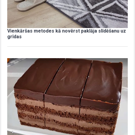
Vienkāršas metodes kā novērst paklāja slīdēšanu uz
grīdas