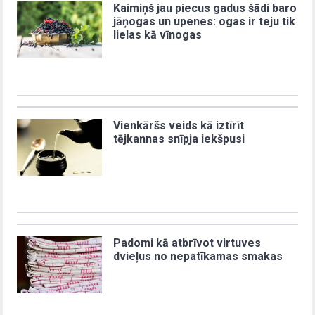
Kaimiņš jau piecus gadus šādi baro
jāņogas un upenes: ogas ir teju tik
lielas kā vīnogas
Vienkāršs veids kā iztīrīt
tējkannas snīpja iekšpusi
Padomi kā atbrīvot virtuves
dvieļus no nepatīkamas smakas