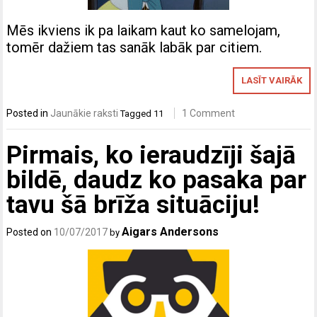
Mēs ikviens ik pa laikam kaut ko samelojam,
tomēr dažiem tas sanāk labāk par citiem.
LASĪT VAIRĀK
Posted in
Jaunākie raksti
1 Comment
Tagged
11
Pirmais, ko ieraudzīji šajā
bildē, daudz ko pasaka par
tavu šā brīža situāciju!
Aigars Andersons
Posted on
10/07/2017
by