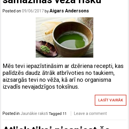
Aigars Andersons
Posted on
09/06/2017
by
Mēs tevi iepazīstināsim ar dzēriena recepti, kas
palīdzēs daudz ātrāk atbrīvoties no taukiem,
aizsargās tevi no vēža, kā arī no organisma
izvadīs nevajadzīgos toksīnus.
LASĪT VAIRĀK
Posted in
Jaunākie raksti
Leave a comment
Tagged
11