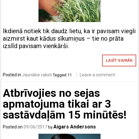
Ikdienā notiek tik daudz lietu, ka ir pavisam viegli
aizmirst kaut kādus sīkumiņus – tie no prāta
izslīd pavisam vienkārši.
LASĪT VAIRĀK
Posted in
Jaunākie raksti
Leave a comment
Tagged
11
Atbrīvojies no sejas
apmatojuma tikai ar 3
sastāvdaļām 15 minūtēs!
Aigars Andersons
Posted on
09/06/2017
by