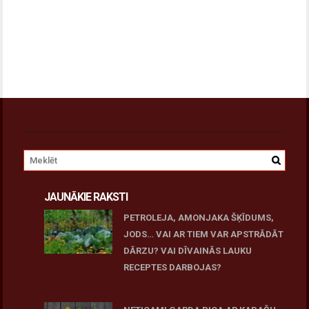
JAUNĀKIE RAKSTI
PETROLEJA, AMONJAKA ŠĶĪDUMS,
JODS… VAI AR TIEM VAR APSTRĀDĀT
DĀRZU? VAI DĪVAINĀS LAUKU
RECEPTES DARBOJAS?
June 25, 2026