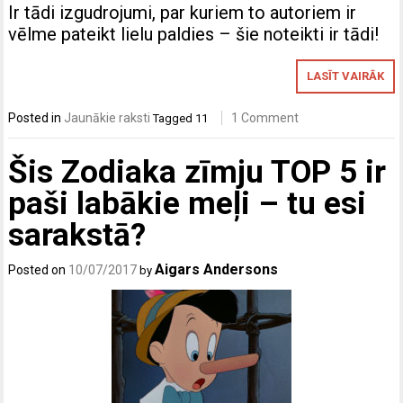
Ir tādi izgudrojumi, par kuriem to autoriem ir
vēlme pateikt lielu paldies – šie noteikti ir tādi!
LASĪT VAIRĀK
Posted in
Jaunākie raksti
1 Comment
Tagged
11
Šis Zodiaka zīmju TOP 5 ir
paši labākie meļi – tu esi
sarakstā?
Aigars Andersons
Posted on
10/07/2017
by