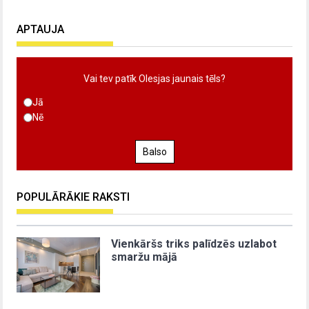
APTAUJA
Vai tev patīk Olesjas jaunais tēls?
Jā
Nē
Balso
POPULĀRĀKIE RAKSTI
Vienkāršs triks palīdzēs uzlabot
smaržu mājā