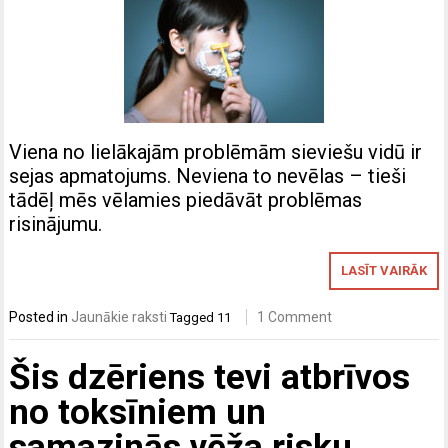
Viena no lielākajām problēmām sieviešu vidū ir
sejas apmatojums. Neviena to nevēlas – tieši
tādēļ mēs vēlamies piedāvāt problēmas
risinājumu.
LASĪT VAIRĀK
Posted in
Jaunākie raksti
1 Comment
Tagged
11
Šis dzēriens tevi atbrīvos
no toksīniem un
samazinās vēža risku