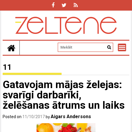
Skip
to
content
11
Gatavojam mājas želejas:
svarīgi darbarīki,
želēšanas ātrums un laiks
Aigars Andersons
Posted on
11/10/2017
by