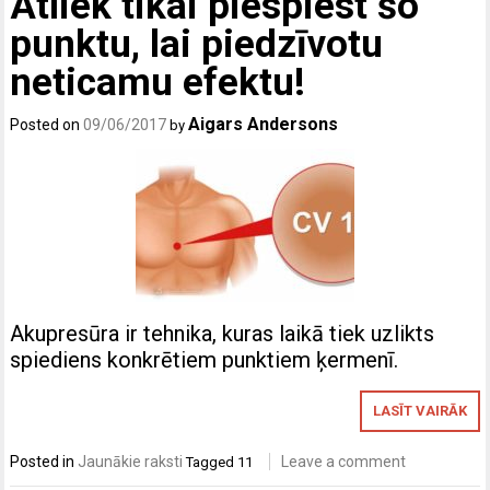
Atliek tikai piespiest šo
punktu, lai piedzīvotu
neticamu efektu!
Aigars Andersons
Posted on
09/06/2017
by
Akupresūra ir tehnika, kuras laikā tiek uzlikts
spiediens konkrētiem punktiem ķermenī.
LASĪT VAIRĀK
Posted in
Jaunākie raksti
Leave a comment
Tagged
11