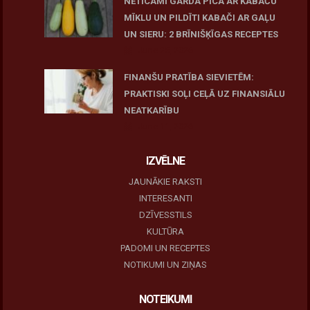
NETICAMI GARDA PICA AR KABAČU
MĪKLU UN PILDĪTI KABAČI AR GAĻU
UN SIERU: 2 BRĪNIŠĶĪGAS RECEPTES
June 25, 2026
FINANŠU PRATĪBA SIEVIETĒM:
PRAKTISKI SOĻI CEĻĀ UZ FINANSIĀLU
NEATKARĪBU
June 11, 2026
IZVĒLNE
JAUNĀKIE RAKSTI
INTERESANTI
DZĪVESSTILS
KULTŪRA
PADOMI UN RECEPTES
NOTIKUMI UN ZIŅAS
NOTEIKUMI