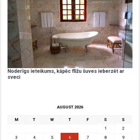
Noderīgs ieteikums, kāpēc flīžu šuves ieberzēt ar
sveci
AUGUST 2026
M
T
W
T
F
S
S
1
2
3
4
5
6
7
8
9