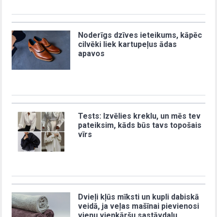
Noderīgs dzīves ieteikums, kāpēc
cilvēki liek kartupeļus ādas
apavos
Tests: Izvēlies kreklu, un mēs tev
pateiksim, kāds būs tavs topošais
vīrs
Dvieļi kļūs mīksti un kupli dabiskā
veidā, ja veļas mašīnai pievienosi
vienu vienkāršu sastāvdaļu