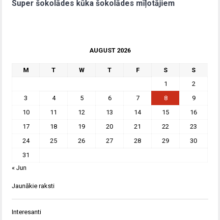
Super šokolādes kūka šokolādes mīļotājiem
AUGUST 2026
M
T
W
T
F
S
S
1
2
3
4
5
6
7
8
9
10
11
12
13
14
15
16
17
18
19
20
21
22
23
24
25
26
27
28
29
30
31
« Jun
Jaunākie raksti
Interesanti