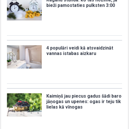
bieži pamostaties pulksten 3:00
4 populāri veidi kā atsvaidzināt
vannas istabas aizkaru
Kaimiņš jau piecus gadus šādi baro
jāņogas un upenes: ogas ir teju tik
lielas kā vīnogas