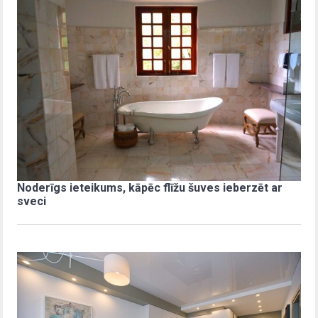
Noderīgs ieteikums, kāpēc flīžu šuves ieberzēt ar
sveci