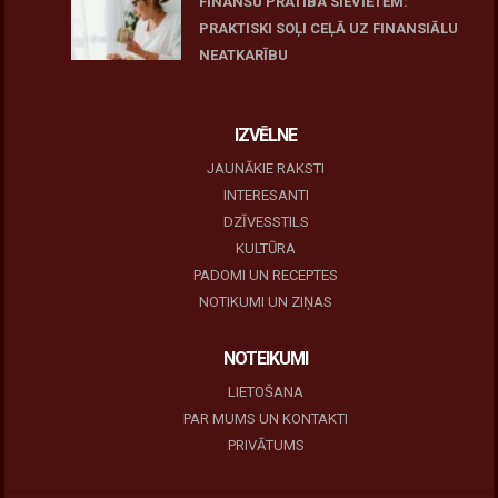
FINANŠU PRATĪBA SIEVIETĒM:
PRAKTISKI SOĻI CEĻĀ UZ FINANSIĀLU
NEATKARĪBU
June 11, 2026
IZVĒLNE
JAUNĀKIE RAKSTI
INTERESANTI
DZĪVESSTILS
KULTŪRA
PADOMI UN RECEPTES
NOTIKUMI UN ZIŅAS
NOTEIKUMI
LIETOŠANA
PAR MUMS UN KONTAKTI
PRIVĀTUMS