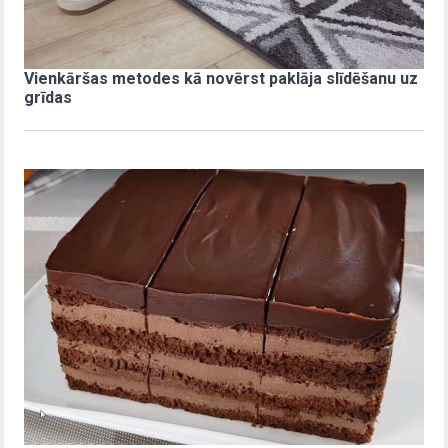
Vienkāršas metodes kā novērst paklāja slīdēšanu uz
grīdas