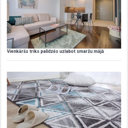
Vienkāršs triks palīdzēs uzlabot smaržu mājā