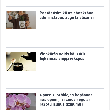
Pastāstīsim kā uzlabot krāna
ūdeni istabas augu laistīšanai
Vienkāršs veids kā iztīrīt
tējkannas snīpja iekšpusi
4 pareizi orhidejas kopšanas
noslēpumi, lai zieds regulāri
ražotu jaunus dzinumus