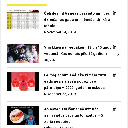
Četrdesmit Vangas pravietojumi pēc
dzimšanas gada un mēneša. Unikāla
tabula!
November 14, 2019
Viņi kļuva par vecākiem 12 un 15 gadu
vecumā; Kas noticis pēc 10 gadiem
July
30, 2023
Laimīgie! Šīm zodiaka zīmēm 2020.
gads nesīs visvairāk pozitīvo
pārmaiņu – 2020. gada horoskops
November 22, 2019
Asinsvadu tīrīšana: Kā uzturēt
asinsvadus tīrus un tonizētus – 5
zelta receptes
February 17, 2020