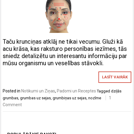
Taču krunciņas atklāj ne tikai vecumu. Gluži kā
acu krāsa, kas raksturo personības iezīmes, tās
sniedz detalizētu un interesantu informāciju par
mūsu organismu un veselības stāvokli.
LASĪT VAIRĀK
Posted in
Notikumi un Ziņas
,
Padomi un Receptes
Tagged
dziļās
1
grumbas
,
grumbas uz sejas
,
grumbiņas uz sejas
,
nozīme
Comment