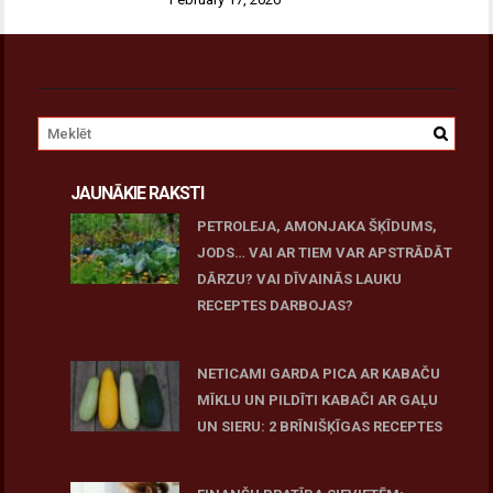
JAUNĀKIE RAKSTI
PETROLEJA, AMONJAKA ŠĶĪDUMS,
JODS… VAI AR TIEM VAR APSTRĀDĀT
DĀRZU? VAI DĪVAINĀS LAUKU
RECEPTES DARBOJAS?
June 25, 2026
NETICAMI GARDA PICA AR KABAČU
MĪKLU UN PILDĪTI KABAČI AR GAĻU
UN SIERU: 2 BRĪNIŠĶĪGAS RECEPTES
June 25, 2026