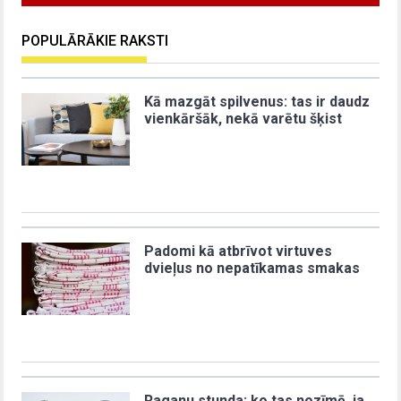
POPULĀRĀKIE RAKSTI
Kā mazgāt spilvenus: tas ir daudz
vienkāršāk, nekā varētu šķist
Padomi kā atbrīvot virtuves
dvieļus no nepatīkamas smakas
Raganu stunda: ko tas nozīmē, ja