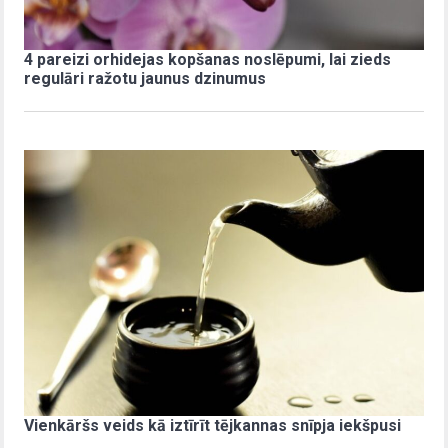
4 pareizi orhidejas kopšanas noslēpumi, lai zieds
regulāri ražotu jaunus dzinumus
Vienkāršs veids kā iztīrīt tējkannas snīpja iekšpusi