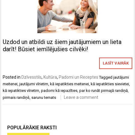
Uzdod un atbildi uz šiem jautājumiem un lieta
darīt! Būsiet iemīlējušies cilvēki!
LASĪT VAIRĀK
Posted in
Dzīvesstils
,
Kultūra
,
Padomi un Receptes
Tagged
jautājumi
meitenei
,
jautājumi vīrietim
,
kā iepatikties meitenei
,
kā iepatikties sievietei
,
kā iepatikties vīrietim
,
padomi kā iepazīties
,
par ko runāt pirmajā randiņā
,
Leave a comment
pirmais randiņš
,
sarunu temats
POPULĀRĀKIE RAKSTI