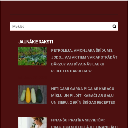
JAUNĀKIE RAKSTI
PETROLEJA, AMONJAKA ŠĶĪDUMS,
JODS… VAI AR TIEM VAR APSTRĀDĀT
DĀRZU? VAI DĪVAINĀS LAUKU
RECEPTES DARBOJAS?
June 25, 2026
NETICAMI GARDA PICA AR KABAČU
MĪKLU UN PILDĪTI KABAČI AR GAĻU
UN SIERU: 2 BRĪNIŠĶĪGAS RECEPTES
June 25, 2026
FINANŠU PRATĪBA SIEVIETĒM:
PRAKTISKI SOĻI CEĻĀ UZ FINANSIĀLU