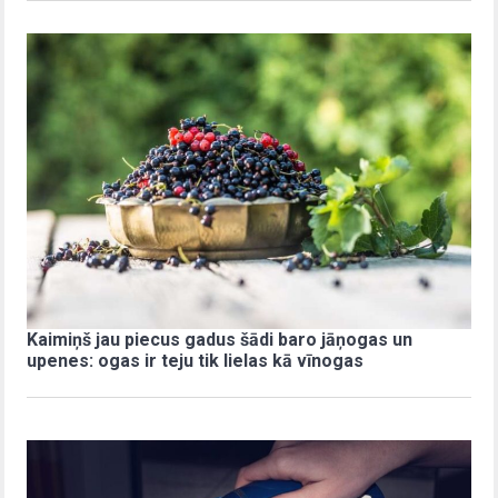
Kaimiņš jau piecus gadus šādi baro jāņogas un
upenes: ogas ir teju tik lielas kā vīnogas