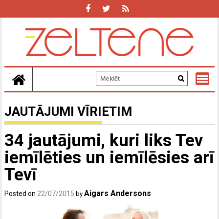
Skip
to
content
JAUTĀJUMI VĪRIETIM
34 jautājumi, kuri liks Tev
iemīlēties un iemīlēsies arī
Tevī
Aigars Andersons
Posted on
22/07/2015
by