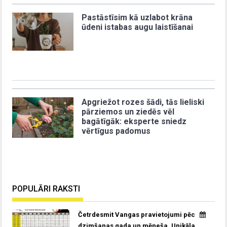
Pastāstīsim kā uzlabot krāna
ūdeni istabas augu laistīšanai
Apgriežot rozes šādi, tās lieliski
pārziemos un ziedēs vēl
bagātīgāk: eksperte sniedz
vērtīgus padomus
POPULĀRI RAKSTI
Četrdesmit Vangas pravietojumi pēc
dzimšanas gada un mēneša. Unikāla