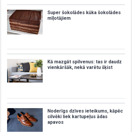
Super šokolādes kūka šokolādes
mīļotājiem
Kā mazgāt spilvenus: tas ir daudz
vienkāršāk, nekā varētu šķist
Noderīgs dzīves ieteikums, kāpēc
cilvēki liek kartupeļus ādas
apavos