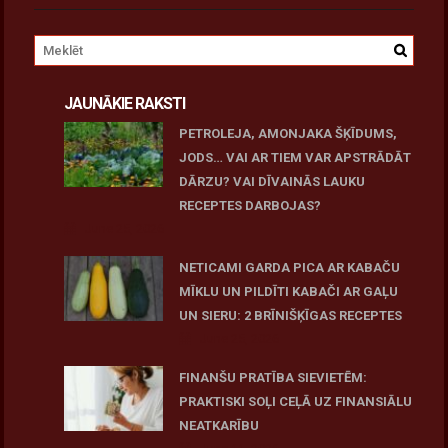
JAUNĀKIE RAKSTI
PETROLEJA, AMONJAKA ŠĶĪDUMS,
JODS… VAI AR TIEM VAR APSTRĀDĀT
DĀRZU? VAI DĪVAINĀS LAUKU
RECEPTES DARBOJAS?
June 25, 2026
NETICAMI GARDA PICA AR KABAČU
MĪKLU UN PILDĪTI KABAČI AR GAĻU
UN SIERU: 2 BRĪNIŠĶĪGAS RECEPTES
June 25, 2026
FINANŠU PRATĪBA SIEVIETĒM:
PRAKTISKI SOĻI CEĻĀ UZ FINANSIĀLU
NEATKARĪBU