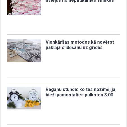
dvieļus no nepatīkamas smakas
Vienkāršas metodes kā novērst
paklāja slīdēšanu uz grīdas
Raganu stunda: ko tas nozīmē, ja
bieži pamostaties pulksten 3:00