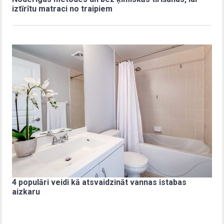
iztīrītu matraci no traipiem
4 populāri veidi kā atsvaidzināt vannas istabas
aizkaru