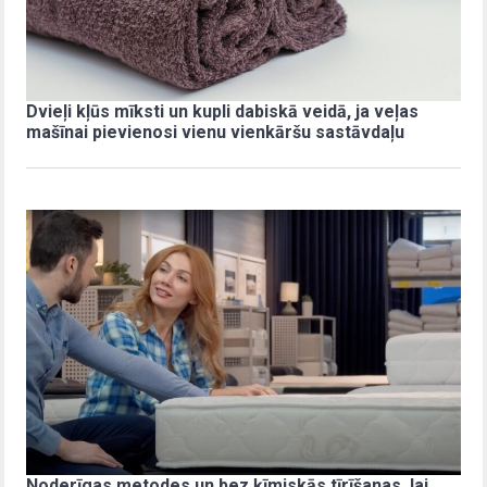
Dvieļi kļūs mīksti un kupli dabiskā veidā, ja veļas
mašīnai pievienosi vienu vienkāršu sastāvdaļu
Noderīgas metodes un bez ķīmiskās tīrīšanas, lai