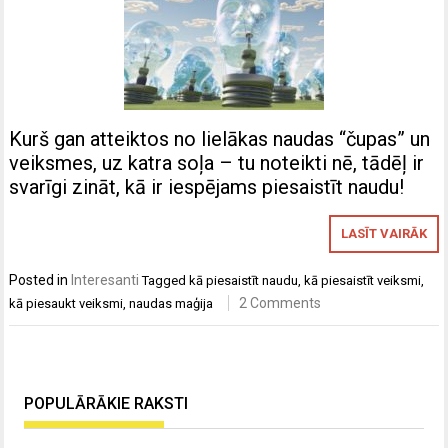
Kurš gan atteiktos no lielākas naudas “čupas” un
veiksmes, uz katra soļa – tu noteikti nē, tādēļ ir
svarīgi zināt, kā ir iespējams piesaistīt naudu!
LASĪT VAIRĀK
Posted in
Interesanti
Tagged
kā piesaistīt naudu
,
kā piesaistīt veiksmi
,
2 Comments
kā piesaukt veiksmi
,
naudas maģija
POPULĀRĀKIE RAKSTI