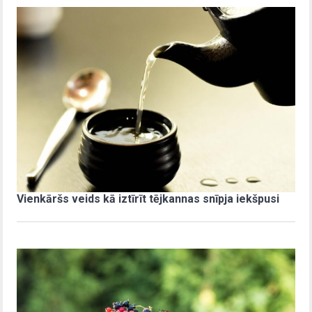
Vienkāršs veids kā iztīrīt tējkannas snīpja iekšpusi