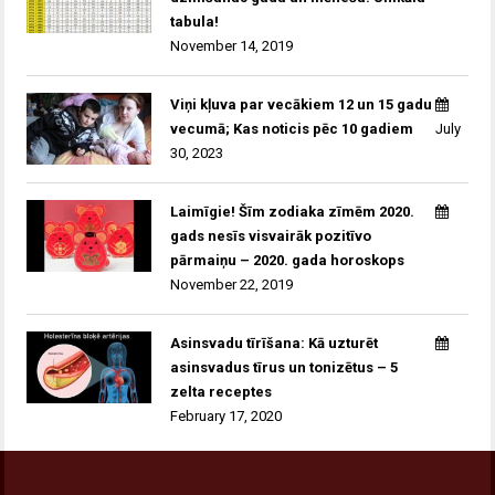
tabula!
November 14, 2019
Viņi kļuva par vecākiem 12 un 15 gadu
vecumā; Kas noticis pēc 10 gadiem
July
30, 2023
Laimīgie! Šīm zodiaka zīmēm 2020.
gads nesīs visvairāk pozitīvo
pārmaiņu – 2020. gada horoskops
November 22, 2019
Asinsvadu tīrīšana: Kā uzturēt
asinsvadus tīrus un tonizētus – 5
zelta receptes
February 17, 2020