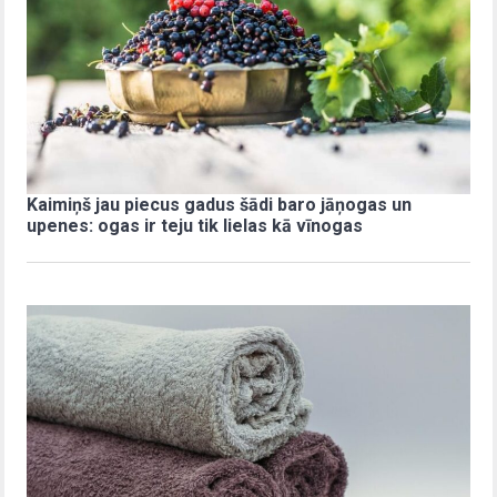
Kaimiņš jau piecus gadus šādi baro jāņogas un
upenes: ogas ir teju tik lielas kā vīnogas