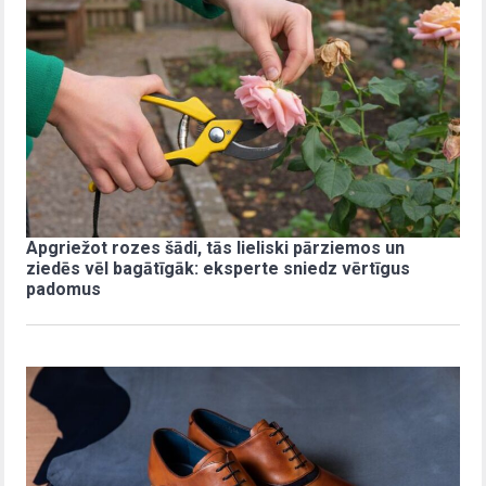
Apgriežot rozes šādi, tās lieliski pārziemos un
ziedēs vēl bagātīgāk: eksperte sniedz vērtīgus
padomus