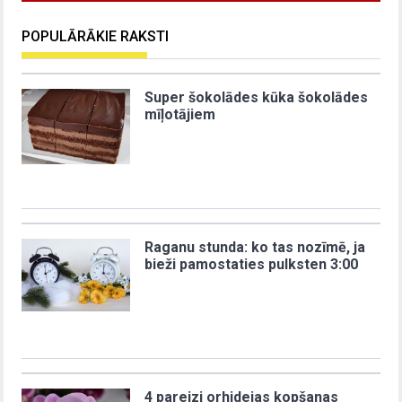
POPULĀRĀKIE RAKSTI
Super šokolādes kūka šokolādes
mīļotājiem
Raganu stunda: ko tas nozīmē, ja
bieži pamostaties pulksten 3:00
4 pareizi orhidejas kopšanas