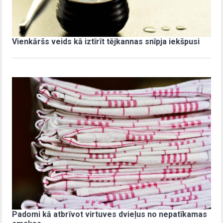
Vienkāršs veids kā iztīrīt tējkannas snīpja iekšpusi
Padomi kā atbrīvot virtuves dvieļus no nepatīkamas