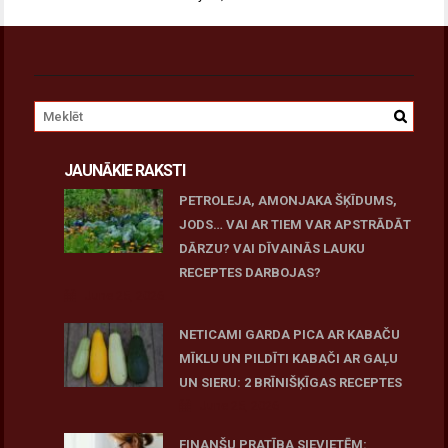
JAUNĀKIE RAKSTI
PETROLEJA, AMONJAKA ŠĶĪDUMS,
JODS… VAI AR TIEM VAR APSTRĀDĀT
DĀRZU? VAI DĪVAINĀS LAUKU
RECEPTES DARBOJAS?
June 25, 2026
NETICAMI GARDA PICA AR KABAČU
MĪKLU UN PILDĪTI KABAČI AR GAĻU
UN SIERU: 2 BRĪNIŠĶĪGAS RECEPTES
June 25, 2026
FINANŠU PRATĪBA SIEVIETĒM: