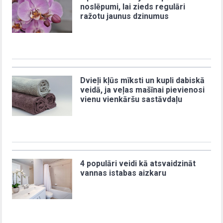
noslēpumi, lai zieds regulāri
ražotu jaunus dzinumus
Dvieļi kļūs mīksti un kupli dabiskā
veidā, ja veļas mašīnai pievienosi
vienu vienkāršu sastāvdaļu
4 populāri veidi kā atsvaidzināt
vannas istabas aizkaru