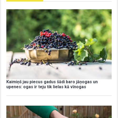
Kaimiņš jau piecus gadus šādi baro jāņogas un
upenes: ogas ir teju tik lielas kā vīnogas