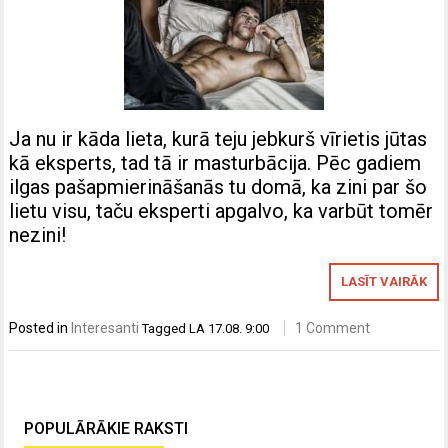
Ja nu ir kāda lieta, kurā teju jebkurš vīrietis jūtas
kā eksperts, tad tā ir masturbācija. Pēc gadiem
ilgas pašapmierināšanās tu domā, ka zini par šo
lietu visu, taču eksperti apgalvo, ka varbūt tomēr
nezini!
LASĪT VAIRĀK
Posted in
Interesanti
1 Comment
Tagged
LA 17.08. 9:00
POPULĀRĀKIE RAKSTI