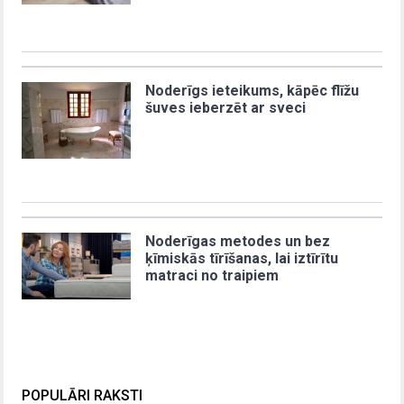
Noderīgs ieteikums, kāpēc flīžu
šuves ieberzēt ar sveci
Noderīgas metodes un bez
ķīmiskās tīrīšanas, lai iztīrītu
matraci no traipiem
POPULĀRI RAKSTI