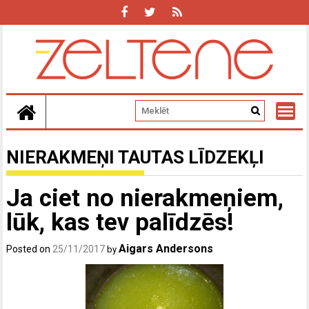
Skip
to
content
NIERAKMEŅI TAUTAS LĪDZEKĻI
Ja ciet no nierakmeņiem,
lūk, kas tev palīdzēs!
Aigars Andersons
Posted on
25/11/2017
by