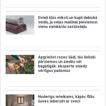
Dvieļi kļūs mīksti un kupli dabiskā
veidā, ja veļas mašīnai pievienosi
vienu vienkāršu sastāvdaļu
Apgriežot rozes šādi, tās lieliski
pārziemos un ziedēs vēl
bagātīgāk: eksperte sniedz
vērtīgus padomus
Noderīgs ieteikums, kāpēc flīžu
šuves ieberzēt ar sveci