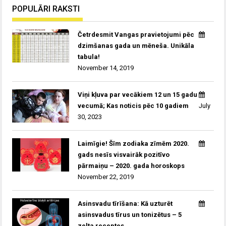
POPULĀRI RAKSTI
Četrdesmit Vangas pravietojumi pēc
dzimšanas gada un mēneša. Unikāla
tabula!
November 14, 2019
Viņi kļuva par vecākiem 12 un 15 gadu
vecumā; Kas noticis pēc 10 gadiem
July
30, 2023
Laimīgie! Šīm zodiaka zīmēm 2020.
gads nesīs visvairāk pozitīvo
pārmaiņu – 2020. gada horoskops
November 22, 2019
Asinsvadu tīrīšana: Kā uzturēt
asinsvadus tīrus un tonizētus – 5
zelta receptes