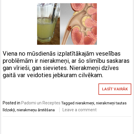
Viena no mūsdienās izplatītākajām veselības
problēmām ir nierakmeņi, ar šo slimību saskaras
gan vīrieši, gan sievietes. Nierakmeņi dzīves
gaitā var veidoties jebkuram cilvēkam.
LASĪT VAIRĀK
Posted in
Padomi un Receptes
Tagged
nierakmeņi
,
nierakmeņi tautas
Leave a comment
līdzekļi
,
nierakmeņu ārstēšana