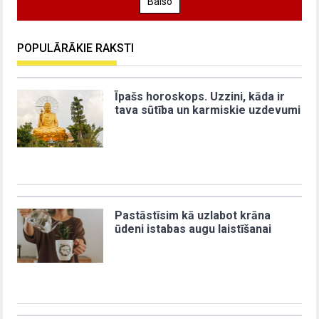
Balso
POPULĀRĀKIE RAKSTI
Īpašs horoskops. Uzzini, kāda ir
tava sūtība un karmiskie uzdevumi
Pastāstīsim kā uzlabot krāna
ūdeni istabas augu laistīšanai