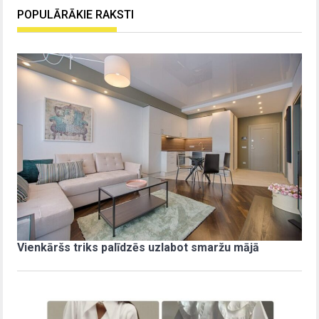
POPULĀRĀKIE RAKSTI
Vienkāršs triks palīdzēs uzlabot smaržu mājā