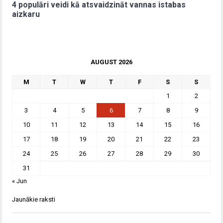
4 populāri veidi kā atsvaidzināt vannas istabas
aizkaru
AUGUST 2026
M
T
W
T
F
S
S
1
2
3
4
5
6
7
8
9
10
11
12
13
14
15
16
17
18
19
20
21
22
23
24
25
26
27
28
29
30
31
« Jun
Jaunākie raksti