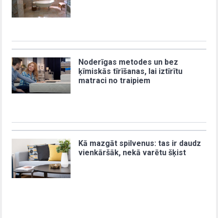
Noderīgas metodes un bez
ķīmiskās tīrīšanas, lai iztīrītu
matraci no traipiem
Kā mazgāt spilvenus: tas ir daudz
vienkāršāk, nekā varētu šķist