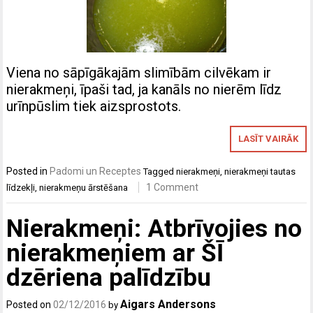
Viena no sāpīgākajām slimībām cilvēkam ir
nierakmeņi, īpaši tad, ja kanāls no nierēm līdz
urīnpūslim tiek aizsprostots.
LASĪT VAIRĀK
Posted in
Padomi un Receptes
Tagged
nierakmeņi
,
nierakmeņi tautas
1 Comment
līdzekļi
,
nierakmeņu ārstēšana
Nierakmeņi: Atbrīvojies no
nierakmeņiem ar ŠĪ
dzēriena palīdzību
Aigars Andersons
Posted on
02/12/2016
by