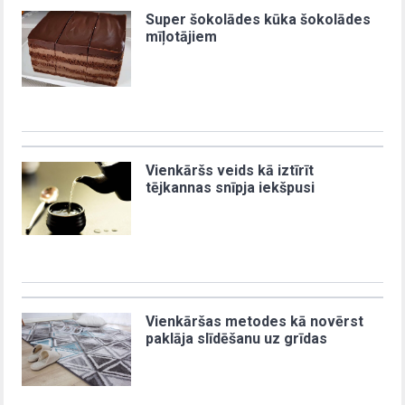
Super šokolādes kūka šokolādes
mīļotājiem
Vienkāršs veids kā iztīrīt
tējkannas snīpja iekšpusi
Vienkāršas metodes kā novērst
paklāja slīdēšanu uz grīdas