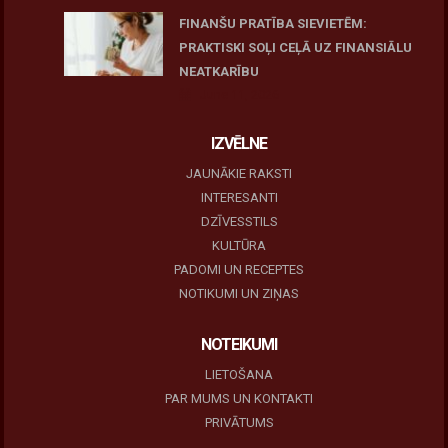
FINANŠU PRATĪBA SIEVIETĒM:
PRAKTISKI SOĻI CEĻĀ UZ FINANSIĀLU
NEATKARĪBU
June 11, 2026
IZVĒLNE
JAUNĀKIE RAKSTI
INTERESANTI
DZĪVESSTILS
KULTŪRA
PADOMI UN RECEPTES
NOTIKUMI UN ZIŅAS
NOTEIKUMI
LIETOŠANA
PAR MUMS UN KONTAKTI
PRIVĀTUMS