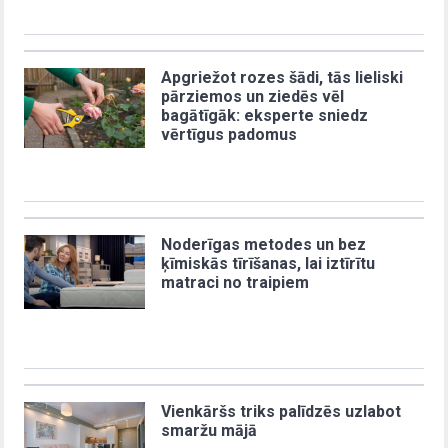
Apgriežot rozes šādi, tās lieliski
pārziemos un ziedēs vēl
bagātīgāk: eksperte sniedz
vērtīgus padomus
Noderīgas metodes un bez
ķīmiskās tīrīšanas, lai iztīrītu
matraci no traipiem
Vienkāršs triks palīdzēs uzlabot
smaržu mājā