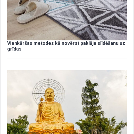
Vienkāršas metodes kā novērst paklāja slīdēšanu uz
grīdas