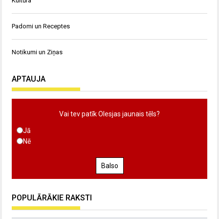
Kultūra
Padomi un Receptes
Notikumi un Ziņas
APTAUJA
Vai tev patīk Olesjas jaunais tēls?
Jā
Nē
Balso
POPULĀRĀKIE RAKSTI