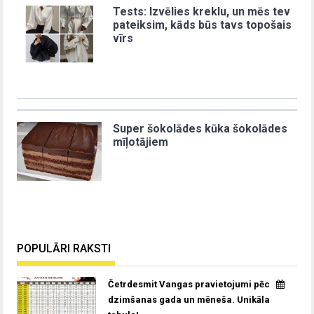
Tests: Izvēlies kreklu, un mēs tev
pateiksim, kāds būs tavs topošais
vīrs
Super šokolādes kūka šokolādes
mīļotājiem
POPULĀRI RAKSTI
Četrdesmit Vangas pravietojumi pēc
dzimšanas gada un mēneša. Unikāla