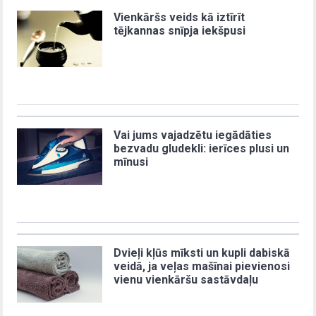
Vienkāršs veids kā iztīrīt
tējkannas snīpja iekšpusi
Vai jums vajadzētu iegādāties
bezvadu gludekli: ierīces plusi un
mīnusi
Dvieļi kļūs mīksti un kupli dabiskā
veidā, ja veļas mašīnai pievienosi
vienu vienkāršu sastāvdaļu