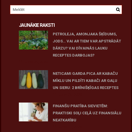
JAUNĀKIE RAKSTI
PETROLEJA, AMONJAKA ŠĶĪDUMS,
JODS… VAI AR TIEM VAR APSTRĀDĀT
DĀRZU? VAI DĪVAINĀS LAUKU
RECEPTES DARBOJAS?
June 25, 2026
NETICAMI GARDA PICA AR KABAČU
MĪKLU UN PILDĪTI KABAČI AR GAĻU
UN SIERU: 2 BRĪNIŠĶĪGAS RECEPTES
June 25, 2026
FINANŠU PRATĪBA SIEVIETĒM:
PRAKTISKI SOĻI CEĻĀ UZ FINANSIĀLU
NEATKARĪBU
June 11, 2026