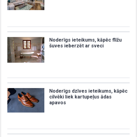
Noderīgs ieteikums, kāpēc flīžu
šuves ieberzēt ar sveci
Noderīgs dzīves ieteikums, kāpēc
cilvēki liek kartupeļus ādas
apavos