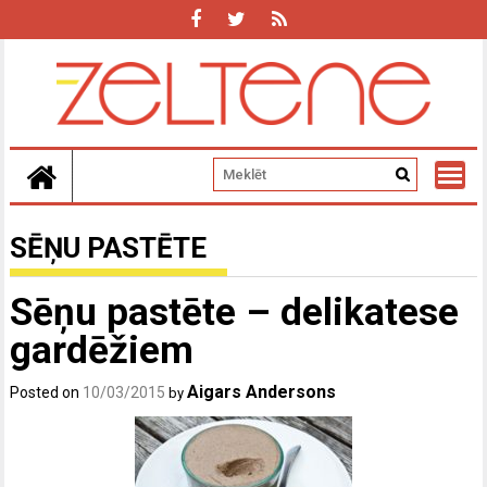
Skip
to
content
SĒŅU PASTĒTE
Sēņu pastēte – delikatese
gardēžiem
Aigars Andersons
Posted on
10/03/2015
by