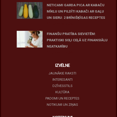
NETICAMI GARDA PICA AR KABAČU
MĪKLU UN PILDĪTI KABAČI AR GAĻU
UN SIERU: 2 BRĪNIŠĶĪGAS RECEPTES
June 25, 2026
FINANŠU PRATĪBA SIEVIETĒM:
PRAKTISKI SOĻI CEĻĀ UZ FINANSIĀLU
NEATKARĪBU
June 11, 2026
IZVĒLNE
JAUNĀKIE RAKSTI
INTERESANTI
DZĪVESSTILS
KULTŪRA
PADOMI UN RECEPTES
NOTIKUMI UN ZIŅAS