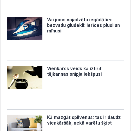
Vai jums vajadzētu iegādāties
bezvadu gludekli: ierīces plusi un
mīnusi
Vienkāršs veids kā iztīrīt
tējkannas snīpja iekšpusi
Kā mazgāt spilvenus: tas ir daudz
vienkāršāk, nekā varētu šķist