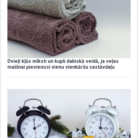
Dvieļi kļūs mīksti un kupli dabiskā veidā, ja veļas
mašīnai pievienosi vienu vienkāršu sastāvdaļu