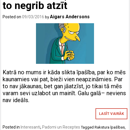
to negrib atzīt
Aigars Andersons
Posted on
09/03/2016
by
Katrā no mums ir kāda slikta īpašība, par ko mēs
kaunamies vai pat, bieži vien neapzināmies. Par
to nav jākaunas, bet gan jāatzīst, jo tikai tā mēs
varam sevi uzlabot un mainīt. Galu galā– neviens
nav ideāls.
LASĪT VAIRĀK
Posted in
Interesanti
,
Padomi un Receptes
Tagged
Rakstura īpašības
,