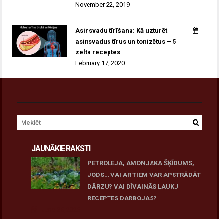
November 22, 2019
Asinsvadu tīrīšana: Kā uzturēt
asinsvadus tīrus un tonizētus – 5
zelta receptes
February 17, 2020
JAUNĀKIE RAKSTI
PETROLEJA, AMONJAKA ŠĶĪDUMS,
JODS… VAI AR TIEM VAR APSTRĀDĀT
DĀRZU? VAI DĪVAINĀS LAUKU
RECEPTES DARBOJAS?
June 25, 2026