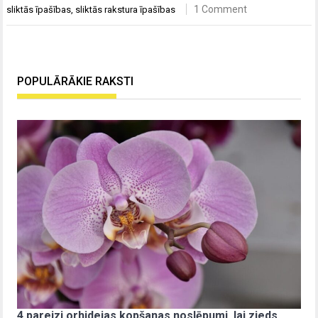
1 Comment
sliktās īpašības
,
sliktās rakstura īpašības
POPULĀRĀKIE RAKSTI
4 pareizi orhidejas kopšanas noslēpumi, lai zieds