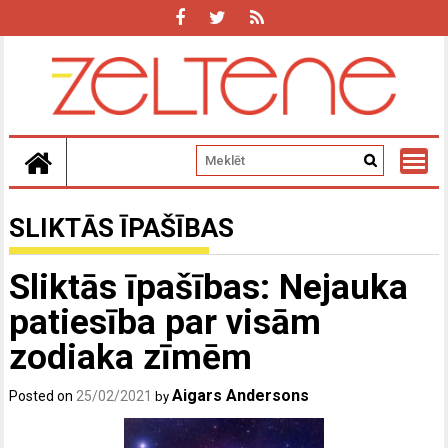
Skip
to
content
SLIKTĀS ĪPAŠĪBAS
Sliktās īpašības: Nejauka
patiesība par visām
zodiaka zīmēm
Aigars Andersons
Posted on
25/02/2021
by