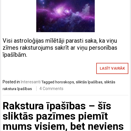
Visi astroloģijas mīlētāji parasti saka, ka viņu
zīmes raksturojums sakrīt ar viņu personības
īpašībām.
LASĪT VAIRĀK
Posted in
Interesanti
Tagged
horoskops
,
sliktās īpašības
,
sliktās
4 Comments
rakstura īpašības
Rakstura īpašības – šīs
sliktās pazīmes piemīt
mums visiem, bet neviens