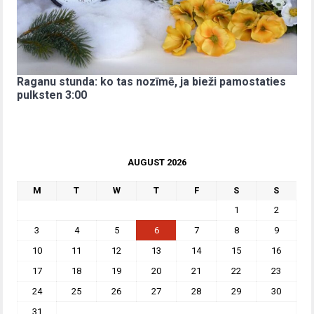
Raganu stunda: ko tas nozīmē, ja bieži pamostaties
pulksten 3:00
AUGUST 2026
M
T
W
T
F
S
S
1
2
3
4
5
6
7
8
9
10
11
12
13
14
15
16
17
18
19
20
21
22
23
24
25
26
27
28
29
30
31