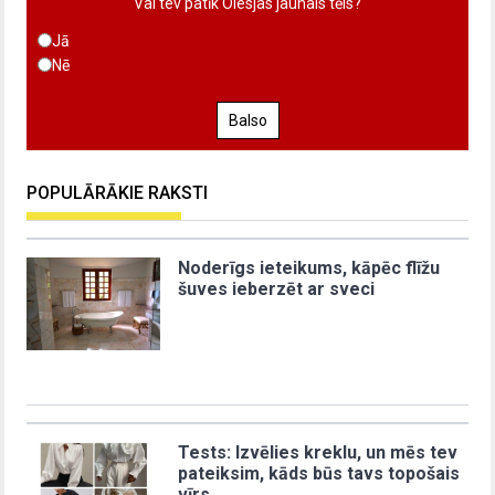
Vai tev patīk Olesjas jaunais tēls?
Jā
Nē
Balso
POPULĀRĀKIE RAKSTI
Noderīgs ieteikums, kāpēc flīžu
šuves ieberzēt ar sveci
Tests: Izvēlies kreklu, un mēs tev
pateiksim, kāds būs tavs topošais
vīrs