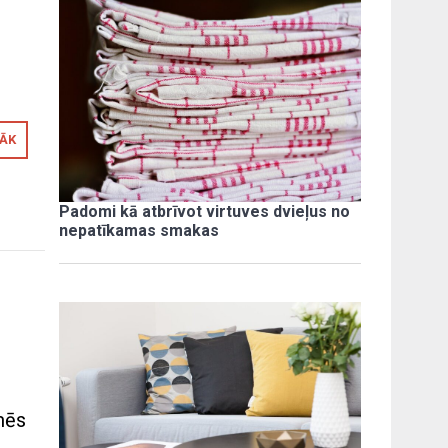
RĀK
Padomi kā atbrīvot virtuves dvieļus no
nepatīkamas smakas
 mēs