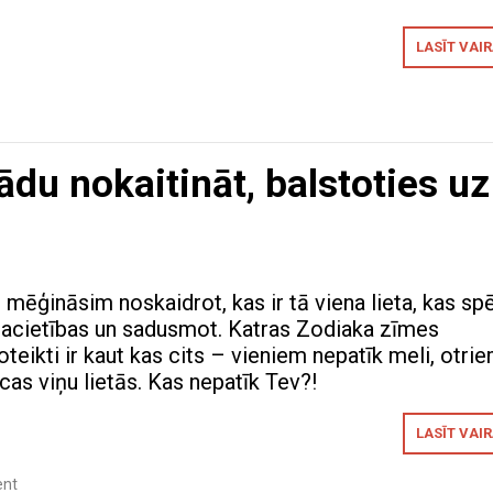
LASĪT VAI
ādu nokaitināt, balstoties uz
mēģināsim noskaidrot, kas ir tā viena lieta, kas spē
pacietības un sadusmot. Katras Zodiaka zīmes
teikti ir kaut kas cits – vieniem nepatīk meli, otri
ucas viņu lietās. Kas nepatīk Tev?!
LASĪT VAI
nt