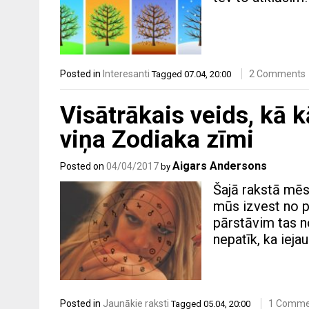
Posted in
Interesanti
2 Comments
Tagged
07.04
,
20:00
Visātrākais veids, kā k
viņa Zodiaka zīmi
Aigars Andersons
Posted on
04/04/2017
by
Šajā rakstā mēs 
mūs izvest no 
pārstāvim tas no
nepatīk, ka ieja
Posted in
Jaunākie raksti
1 Comme
Tagged
05.04
,
20:00