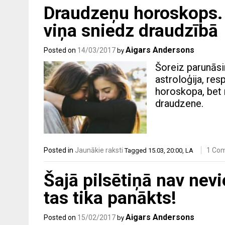
Draudzeņu horoskops. 
viņa sniedz draudzībā
Aigars Andersons
Posted on
14/03/2017
by
Šoreiz parunāsi
astroloģija, res
horoskopa, bet 
draudzene.
Posted in
Jaunākie raksti
1 Co
Tagged
15.03
,
20:00
,
LA
Šajā pilsētiņā nav nev
tas tika panākts!
Aigars Andersons
Posted on
15/02/2017
by