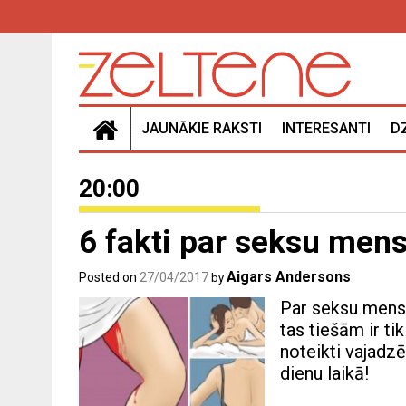
Skip
to
content
JAUNĀKIE RAKSTI
INTERESANTI
D
20:00
6 fakti par seksu mens
Aigars Andersons
Posted on
27/04/2017
by
Par seksu menstr
tas tiešām ir ti
noteikti vajadzē
dienu laikā!