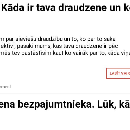
Kāda ir tava draudzene un 
m par sieviešu draudzību un to, ko par to saka
pektīvi, pasaki mums, kas tava draudzene ir pēc
mēs tev pastāstīsim kaut ko vairāk par to, kāda viņa
LASĪT VAI
mment
iena bezpajumtnieka. Lūk, kā