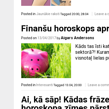
Posted in
Jaunākie raksti
Leave a
Tagged
20:00
,
28.04
Finanšu horoskops aprī
Aigars Andersons
Posted on
13/04/2017
by
Kāds tas īsti k
sektorā?! Kuram
visnotaļ lielas p
Posted in
Interesanti
Leave a com
Tagged
13.04
,
20:00
Ai, kā sāp! Kādas frāze
horoskopa zīmes pārs