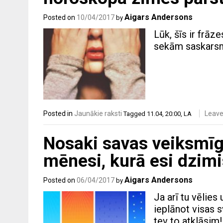
Aigars Andersons
Posted on
10/04/2017
by
Lūk, šīs ir frāz
sekām saskarsmē
Posted in
Jaunākie raksti
Leav
Tagged
11.04
,
20:00
,
LA
Nosaki savas veiksmīgā
mēnesi, kurā esi dzimi
Aigars Andersons
Posted on
06/04/2017
by
Ja arī tu vēlie
ieplānot visas s
tev to atklāsim!