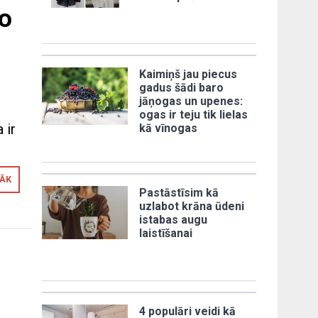
ko
Kaimiņš jau piecus
gadus šādi baro
jāņogas un upenes:
ogas ir teju tik lielas
 ir
kā vīnogas
RĀK
Pastāstīsim kā
uzlabot krāna ūdeni
istabas augu
laistīšanai
4 populāri veidi kā