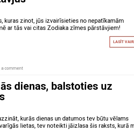
es, kuras zinot, jūs izvairīsieties no nepatīkamām
 ar tās vai citas Zodiaka zīmes pārstāvjiem!
LASĪT VAI
e a comment
s dienas, balstoties uz
s
s uzzināt, kurās dienas un datumos tev būtu vēlams
varīgās lietas, tev noteikti jāizlasa šis raksts, kurā