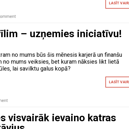
LASĪT VAI
 comment
lim – uzņemies iniciatīvu!
atram no mums būs šis mēnesis karjerā un finanšu
 no mums veiksies, bet kuram nāksies likt lietā
ūles, lai savilktu galus kopā?
LASĪT VAI
ment
s visvairāk ievaino katras
tāvjus