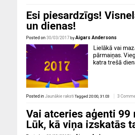
Esi piesardzīgs! Visne
un dienas!
Aigars Andersons
Posted on
30/03/2017
by
Lielākā vai maz
pārmaiņas. Viegl
katra trešā dien
Posted in
Jaunākie raksti
3 Comme
Tagged
20:00
,
31.03
Vai atceries aģenti 99
Lūk, kā viņa izskatās t