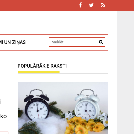
I UN ZIŅAS
POPULĀRĀKIE RAKSTI
i
sko