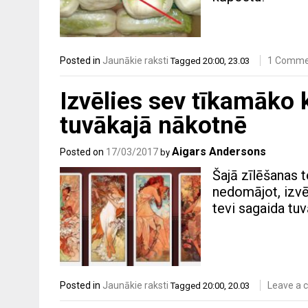
Posted in
Jaunākie raksti
1 Comme
Tagged
20:00
,
23.03
Izvēlies sev tīkamāko k
tuvākajā nākotnē
Aigars Andersons
Posted on
17/03/2017
by
Šajā zīlēšanas t
nedomājot, izvēl
tevi sagaida tu
Posted in
Jaunākie raksti
Leave a
Tagged
20:00
,
20.03