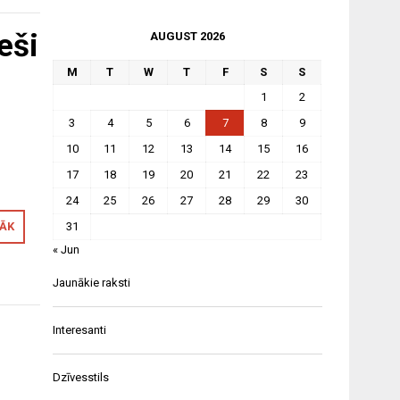
eši
AUGUST 2026
M
T
W
T
F
S
S
1
2
3
4
5
6
7
8
9
10
11
12
13
14
15
16
17
18
19
20
21
22
23
24
25
26
27
28
29
30
RĀK
31
« Jun
Jaunākie raksti
Interesanti
Dzīvesstils