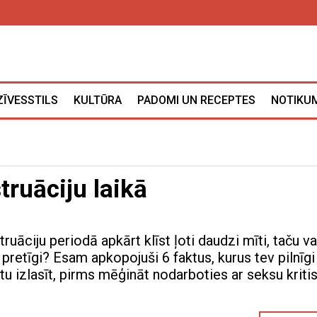
ZĪVESSTILS
KULTŪRA
PADOMI UN RECEPTES
NOTIKUM
truāciju laikā
uāciju periodā apkārt klīst ļoti daudzi mīti, taču va
k pretīgi? Esam apkopojuši 6 faktus, kurus tev pilnīgi
tu izlasīt, pirms mēģināt nodarboties ar seksu kriti