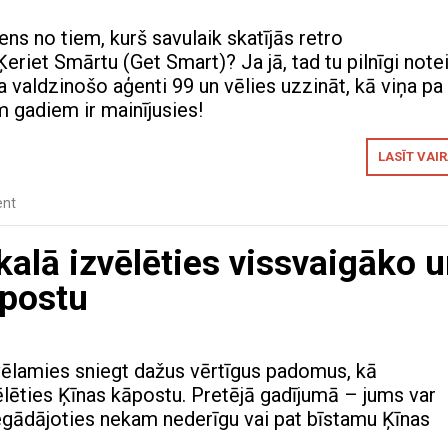
viens no tiem, kurš savulaik skatījās retro
eriet Smārtu (Get Smart)? Ja jā, tad tu pilnīgi notei
a valdzinošo aģenti 99 un vēlies uzzināt, kā viņa pa
 gadiem ir mainījusies!
LASĪT VAI
nt
kalā izvēlēties vissvaigāko 
āpostu
ēlamies sniegt dažus vērtīgus padomus, kā
ēlēties Ķīnas kāpostu. Pretējā gadījumā – jums var
 iegādājoties nekam nederīgu vai pat bīstamu Ķīnas