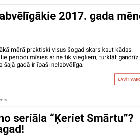
labvēlīgākie 2017. gada mēn
ākā mērā praktiski visus šogad skars kaut kādas
ie periodi mīsies ar ne tik viegliem, turklāt gandrīz
a šajā gadā ir īpaši nelabvēlīga.
LASĪT VAI
nts
 no seriāla “Ķeriet Smārtu”?
agad!