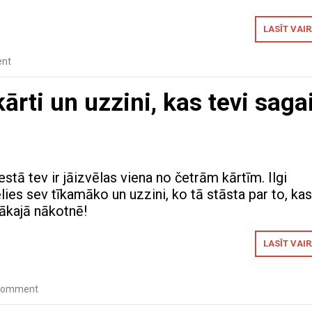
LASĪT VAI
nt
ārti un uzzini, kas tevi saga
estā tev ir jāizvēlas viena no četrām kārtīm. Ilgi
ies sev tīkamāko un uzzini, ko tā stāsta par to, ka
vākajā nākotnē!
LASĪT VAI
 comment