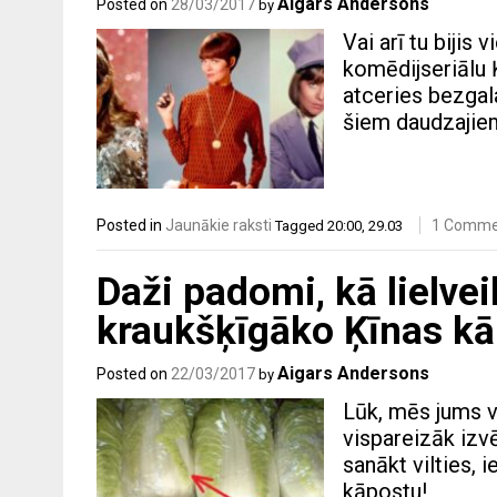
Aigars Andersons
Posted on
28/03/2017
by
Vai arī tu bijis 
komēdijseriālu Ķ
atceries bezgal
šiem daudzajiem
Posted in
Jaunākie raksti
1 Comme
Tagged
20:00
,
29.03
Daži padomi, kā lielvei
kraukšķīgāko Ķīnas k
Aigars Andersons
Posted on
22/03/2017
by
Lūk, mēs jums v
vispareizāk izv
sanākt vilties,
kāpostu!