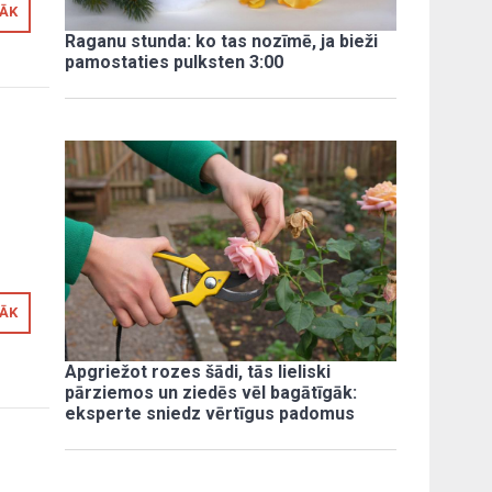
RĀK
Raganu stunda: ko tas nozīmē, ja bieži
pamostaties pulksten 3:00
RĀK
Apgriežot rozes šādi, tās lieliski
pārziemos un ziedēs vēl bagātīgāk:
eksperte sniedz vērtīgus padomus