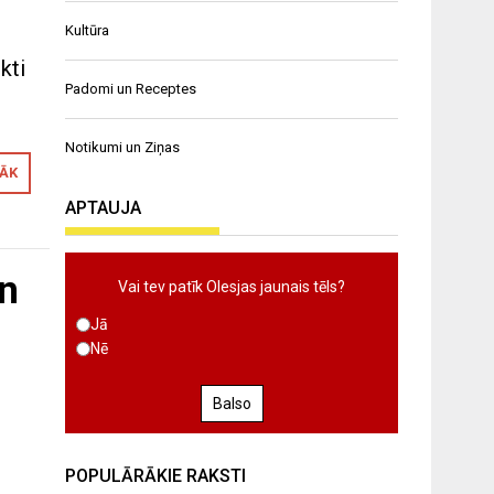
Kultūra
kti
Padomi un Receptes
Notikumi un Ziņas
RĀK
APTAUJA
un
Vai tev patīk Olesjas jaunais tēls?
Jā
Nē
Balso
POPULĀRĀKIE RAKSTI