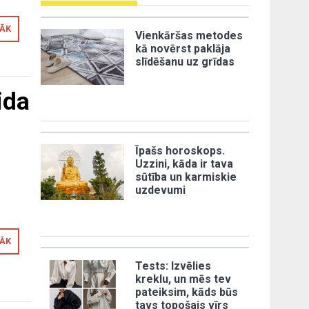
RĀK
Vienkāršas metodes
kā novērst paklāja
slīdēšanu uz grīdas
ida
Īpašs horoskops.
Uzzini, kāda ir tava
sūtība un karmiskie
uzdevumi
s
RĀK
Tests: Izvēlies
kreklu, un mēs tev
pateiksim, kāds būs
tavs topošais vīrs