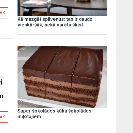
RĀK
Kā mazgāt spilvenus: tas ir daudz
vienkāršāk, nekā varētu šķist
j
em
Super šokolādes kūka šokolādes
mīļotājiem
RĀK