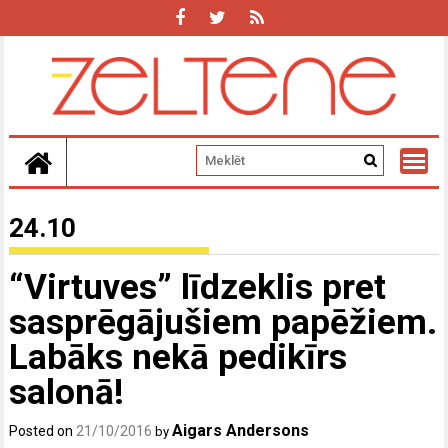
Skip
to
content
24.10
“Virtuves” līdzeklis pret
sasprēgājušiem papēžiem.
Labāks nekā pedikīrs
salonā!
Aigars Andersons
Posted on
21/10/2016
by