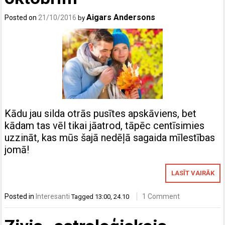
Aigars Andersons
Posted on
21/10/2016
by
Kādu jau silda otrās pusītes apskāviens, bet
kādam tas vēl tikai jāatrod, tāpēc centīsimies
uzzināt, kas mūs šajā nedēļā sagaida mīlestības
jomā!
LASĪT VAIRĀK
Posted in
Interesanti
1 Comment
Tagged
13:00
,
24.10