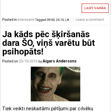
LASĪT VAIRĀK
Posted in
Interesanti
Leave a comment
Tagged
09:00
,
24.10
,
LA
Ja kāds pēc šķiršanās
dara ŠO, viņš varētu būt
psihopāts!
Aigars Andersons
Posted on
20/10/2016
by
Tiek veikti neskaitāmi pētījumi par cilvēku