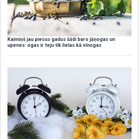
Kaimiņš jau piecus gadus šādi baro jāņogas un
upenes: ogas ir teju tik lielas kā vīnogas