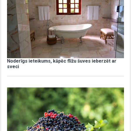
Noderīgs ieteikums, kāpēc flīžu šuves ieberzēt ar
sveci