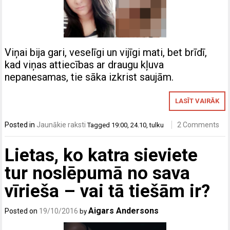
Viņai bija gari, veselīgi un vijīgi mati, bet brīdī,
kad viņas attiecības ar draugu kļuva
nepanesamas, tie sāka izkrist saujām.
LASĪT VAIRĀK
Posted in
Jaunākie raksti
2 Comments
Tagged
19:00
,
24.10
,
tulku
Lietas, ko katra sieviete
tur noslēpumā no sava
vīrieša – vai tā tiešām ir?
Aigars Andersons
Posted on
19/10/2016
by