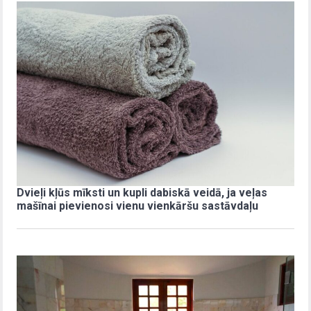
Dvieļi kļūs mīksti un kupli dabiskā veidā, ja veļas
mašīnai pievienosi vienu vienkāršu sastāvdaļu