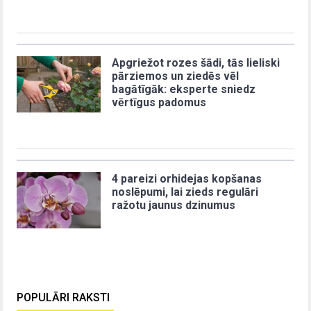
Apgriežot rozes šādi, tās lieliski
pārziemos un ziedēs vēl
bagātīgāk: eksperte sniedz
vērtīgus padomus
4 pareizi orhidejas kopšanas
noslēpumi, lai zieds regulāri
ražotu jaunus dzinumus
POPULĀRI RAKSTI