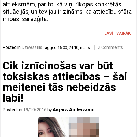
attieksmēm, par to, kā viņi rīkojas konkrētās
situācijās, un tev jau ir zināms, ka attiecību sfēra
ir īpaši sarežģīta.
LASĪT VAIRĀK
Posted in
Dzīvesstils
2 Comments
Tagged
16:00
,
24.10
,
mans
Cik iznīcinošas var būt
toksiskas attiecības – šai
meitenei tās nebeidzās
labi!
Aigars Andersons
Posted on
19/10/2016
by