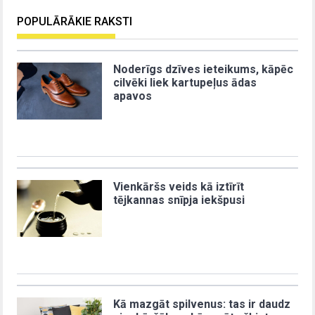
POPULĀRĀKIE RAKSTI
Noderīgs dzīves ieteikums, kāpēc
cilvēki liek kartupeļus ādas
apavos
Vienkāršs veids kā iztīrīt
tējkannas snīpja iekšpusi
Kā mazgāt spilvenus: tas ir daudz