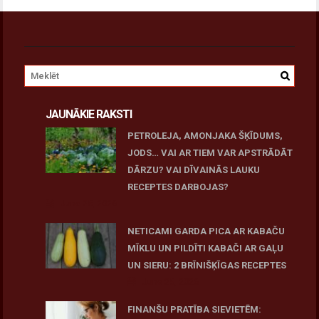
JAUNĀKIE RAKSTI
PETROLEJA, AMONJAKA ŠĶĪDUMS,
JODS… VAI AR TIEM VAR APSTRĀDĀT
DĀRZU? VAI DĪVAINĀS LAUKU
RECEPTES DARBOJAS?
June 25, 2026
NETICAMI GARDA PICA AR KABAČU
MĪKLU UN PILDĪTI KABAČI AR GAĻU
UN SIERU: 2 BRĪNIŠĶĪGAS RECEPTES
June 25, 2026
FINANŠU PRATĪBA SIEVIETĒM: