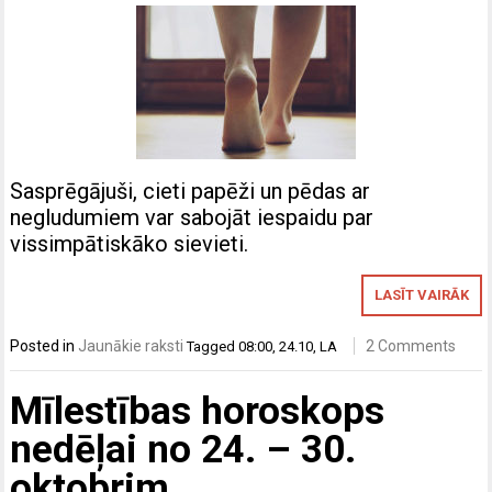
Sasprēgājuši, cieti papēži un pēdas ar
negludumiem var sabojāt iespaidu par
vissimpātiskāko sievieti.
LASĪT VAIRĀK
Posted in
Jaunākie raksti
2 Comments
Tagged
08:00
,
24.10
,
LA
Mīlestības horoskops
nedēļai no 24. – 30.
oktobrim