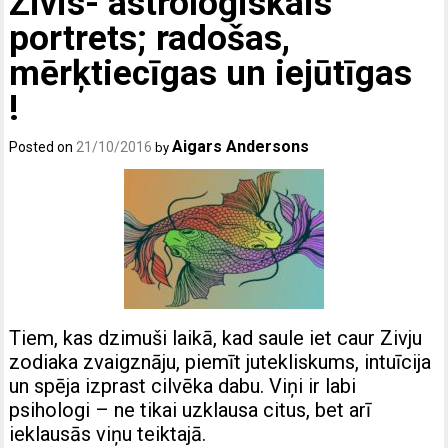
Zivis- astroloģiskais
portrets; radošas,
mērķtiecīgas un iejūtīgas
!
Aigars Andersons
Posted on
21/10/2016
by
Tiem, kas dzimuši laikā, kad saule iet caur Zivju
zodiaka zvaigznāju, piemīt jutekliskums, intuīcija
un spēja izprast cilvēka dabu. Viņi ir labi
psihologi – ne tikai uzklausa citus, bet arī
ieklausās viņu teiktajā.