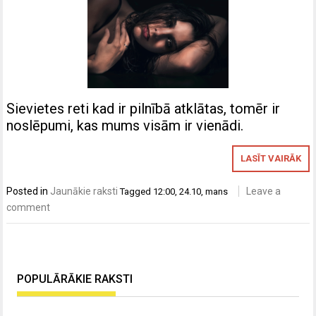
Sievietes reti kad ir pilnībā atklātas, tomēr ir
noslēpumi, kas mums visām ir vienādi.
LASĪT VAIRĀK
Posted in
Jaunākie raksti
Leave a
Tagged
12:00
,
24.10
,
mans
comment
POPULĀRĀKIE RAKSTI