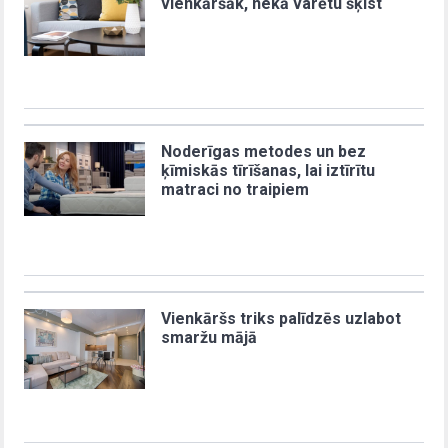
vienkāršāk, nekā varētu šķist
Noderīgas metodes un bez
ķīmiskās tīrīšanas, lai iztīrītu
matraci no traipiem
Vienkāršs triks palīdzēs uzlabot
smaržu mājā