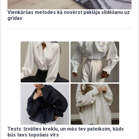
Vienkāršas metodes kā novērst paklāja slīdēšanu uz
grīdas
Tests: Izvēlies kreklu, un mēs tev pateiksim, kāds
būs tavs topošais vīrs