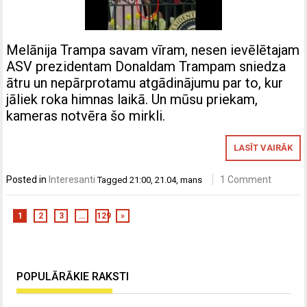
Melānija Trampa savam vīram, nesen ievēlētajam
ASV prezidentam Donaldam Trampam sniedza
ātru un nepārprotamu atgādinājumu par to, kur
jāliek roka himnas laikā. Un mūsu priekam,
kameras notvēra šo mirkli.
LASĪT VAIRĀK
Posted in
Interesanti
1 Comment
Tagged
21:00
,
21.04
,
mans
1
2
3
…
129
»
POPULĀRĀKIE RAKSTI