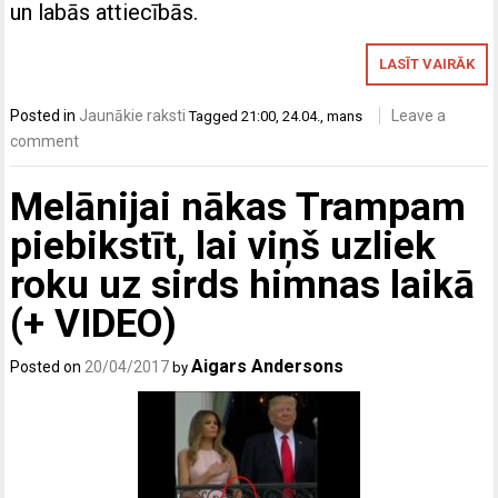
un labās attiecībās.
LASĪT VAIRĀK
Posted in
Jaunākie raksti
Leave a
Tagged
21:00
,
24.04.
,
mans
comment
Melānijai nākas Trampam
piebikstīt, lai viņš uzliek
roku uz sirds himnas laikā
(+ VIDEO)
Aigars Andersons
Posted on
20/04/2017
by