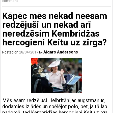
comment
Kāpēc mēs nekad neesam
redzējuši un nekad arī
neredzēsim Kembridžas
hercogieni Keitu uz zirga?
Aigars Andersons
Posted on
28/04/2017
by
Mēs esam redzējuši Lielbritānijas augstmaņus,
dodamies izjādēs un spēlējot polo, bet, ja tā labi
padomā, tad Kembridžas hercogieni Keitu zirga