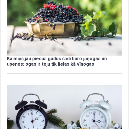
Kaimiņš jau piecus gadus šādi baro jāņogas un
upenes: ogas ir teju tik lielas kā vīnogas