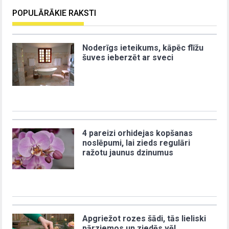
POPULĀRĀKIE RAKSTI
Noderīgs ieteikums, kāpēc flīžu
šuves ieberzēt ar sveci
4 pareizi orhidejas kopšanas
noslēpumi, lai zieds regulāri
ražotu jaunus dzinumus
Apgriežot rozes šādi, tās lieliski
pārziemos un ziedēs vēl