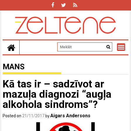
Skip
to
content
MANS
Kā tas ir – sadzīvot ar
mazuļa diagnozi “augļa
alkohola sindroms”?
Aigars Andersons
Posted on
21/11/2017
by