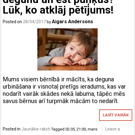
Lūk, ko atklāj pētījums!
Aigars Andersons
Posted on
28/04/2017
by
Mums visiem bērnībā ir mācīts, ka deguna
urbināšana ir visnotaļ pretīgs ieradums, kas var
nodarīt vairāk skādes nekā labuma, tāpēc mēs
savus bērnus arī turpmāk mācām to nedarīt.
LASĪT VAIRĀK
Posted in
Jaunākie raksti
Leave a
Tagged
02.05
,
21:00
,
mans