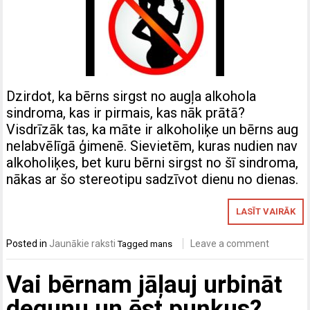
Dzirdot, ka bērns sirgst no augļa alkohola
sindroma, kas ir pirmais, kas nāk prātā?
Visdrīzāk tas, ka māte ir alkoholiķe un bērns aug
nelabvēlīgā ģimenē. Sievietēm, kuras nudien nav
alkoholiķes, bet kuru bērni sirgst no šī sindroma,
nākas ar šo stereotipu sadzīvot dienu no dienas.
LASĪT VAIRĀK
Posted in
Jaunākie raksti
Leave a comment
Tagged
mans
Vai bērnam jāļauj urbināt
degunu un ēst puņķus?