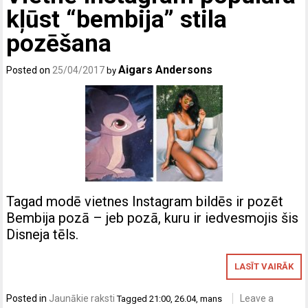
kļūst “bembija” stila
pozēšana
Aigars Andersons
Posted on
25/04/2017
by
Tagad modē vietnes Instagram bildēs ir pozēt
Bembija pozā – jeb pozā, kuru ir iedvesmojis šis
Disneja tēls.
LASĪT VAIRĀK
Posted in
Jaunākie raksti
Leave a
Tagged
21:00
,
26.04
,
mans