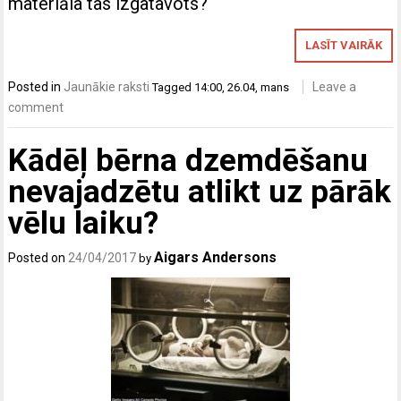
materiāla tas izgatavots?
LASĪT VAIRĀK
Posted in
Jaunākie raksti
Leave a
Tagged
14:00
,
26.04
,
mans
comment
Kādēļ bērna dzemdēšanu
nevajadzētu atlikt uz pārāk
vēlu laiku?
Aigars Andersons
Posted on
24/04/2017
by