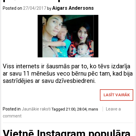
Aigars Andersons
Posted on
27/04/2017
by
Viss internets ir šausmās par to, ko tēvs izdarīja
ar savu 11 mēnešus veco bērnu pēc tam, kad bija
sastrīdējies ar savu dzīvesbiedreni.
LASĪT VAIRĀK
Posted in
Jaunākie raksti
Leave a
Tagged
21:00
,
28.04
,
mans
comment
Vietnē Instagram populāra