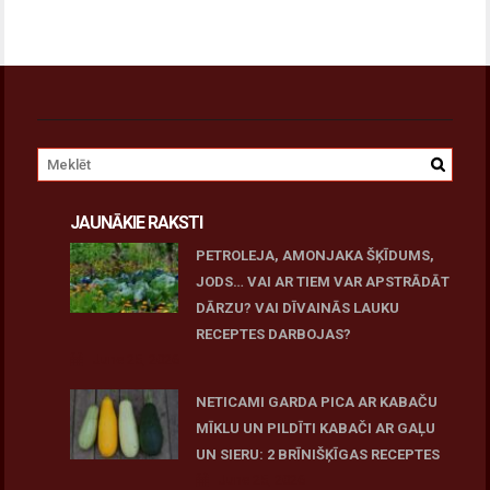
JAUNĀKIE RAKSTI
PETROLEJA, AMONJAKA ŠĶĪDUMS,
JODS… VAI AR TIEM VAR APSTRĀDĀT
DĀRZU? VAI DĪVAINĀS LAUKU
RECEPTES DARBOJAS?
June 25, 2026
NETICAMI GARDA PICA AR KABAČU
MĪKLU UN PILDĪTI KABAČI AR GAĻU
UN SIERU: 2 BRĪNIŠĶĪGAS RECEPTES
June 25, 2026