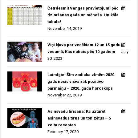
Četrdesmit Vangas pravietojumi pēc
dzimšanas gada un mēneša. Unikāla
tabula!
November 14, 2019
Viņi kļuva par vecākiem 12 un 15 gadu
vecumā; Kas noticis pēc 10 gadiem
July
30, 2023
Laimīgie! Šīm zodiaka zīmēm 2020.
gads nesīs visvairāk pozitīvo
pārmaiņu – 2020. gada horoskops
November 22, 2019
Asinsvadu tīrīšana: Kā uzturēt
asinsvadus tīrus un tonizētus – 5
zelta receptes
February 17, 2020