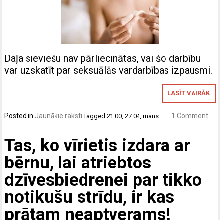
Daļa sieviešu nav pārliecinātas, vai šo darbību
var uzskatīt par seksuālās vardarbības izpausmi.
LASĪT VAIRĀK
Posted in
Jaunākie raksti
1 Comment
Tagged
21:00
,
27.04
,
mans
Tas, ko vīrietis izdara ar
bērnu, lai atriebtos
dzīvesbiedrenei par tikko
notikušu strīdu, ir kas
prātam neaptverams!