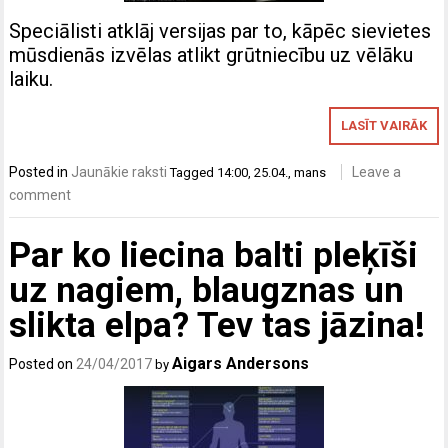
Speciālisti atklāj versijas par to, kāpēc sievietes
mūsdienās izvēlas atlikt grūtniecību uz vēlāku
laiku.
LASĪT VAIRĀK
Posted in
Jaunākie raksti
Leave a
Tagged
14:00
,
25.04.
,
mans
comment
Par ko liecina balti pleķīši
uz nagiem, blaugznas un
slikta elpa? Tev tas jāzina!
Aigars Andersons
Posted on
24/04/2017
by