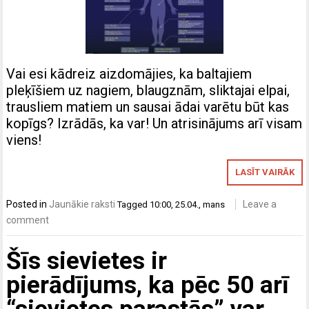
Vai esi kādreiz aizdomājies, ka baltajiem
pleķīšiem uz nagiem, blaugznām, sliktajai elpai,
trausliem matiem un sausai ādai varētu būt kas
kopīgs? Izrādās, ka var! Un atrisinājums arī visam
viens!
LASĪT VAIRĀK
Posted in
Jaunākie raksti
Leave a
Tagged
10:00
,
25.04.
,
mans
comment
Šīs sievietes ir
pierādījums, ka pēc 50 arī