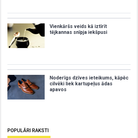
Vienkāršs veids kā iztīrīt
tējkannas snīpja iekšpusi
Noderīgs dzīves ieteikums, kāpēc
cilvēki liek kartupeļus ādas
apavos
POPULĀRI RAKSTI