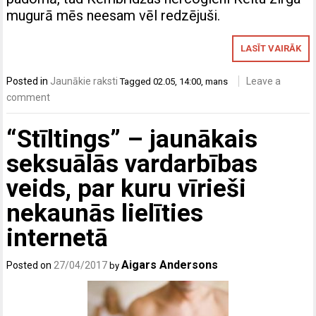
mugurā mēs neesam vēl redzējuši.
LASĪT VAIRĀK
Posted in
Jaunākie raksti
Leave a
Tagged
02.05
,
14:00
,
mans
comment
“Stīltings” – jaunākais
seksuālās vardarbības
veids, par kuru vīrieši
nekaunās lielīties
internetā
Aigars Andersons
Posted on
27/04/2017
by