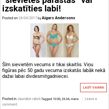
“sievietes parastās” var
izskatīties labi!
Aigars Andersons
Posted on
24/04/2017
by
Šīm sievietēm vecums ir tikai skaitlis. Viņu
figūras pēc 50 gadu vecuma izskatās labāk nekā
dažai labai divdesmitgadniecei.
LASĪT VAIRĀK
Posted in
Jaunākie raksti
Leave a
Tagged
10:00
,
26.04
,
mans
comment