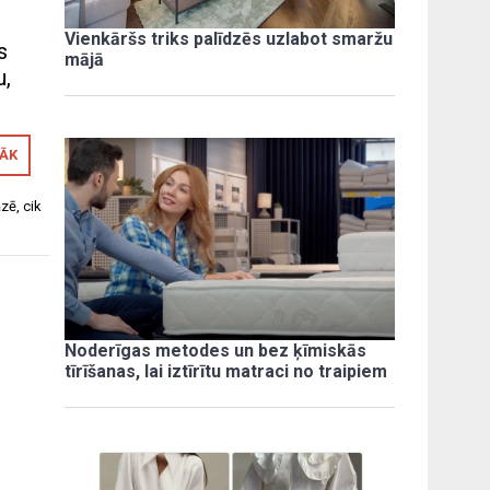
Vienkāršs triks palīdzēs uzlabot smaržu
s
mājā
u,
RĀK
āzē
,
cik
Noderīgas metodes un bez ķīmiskās
tīrīšanas, lai iztīrītu matraci no traipiem