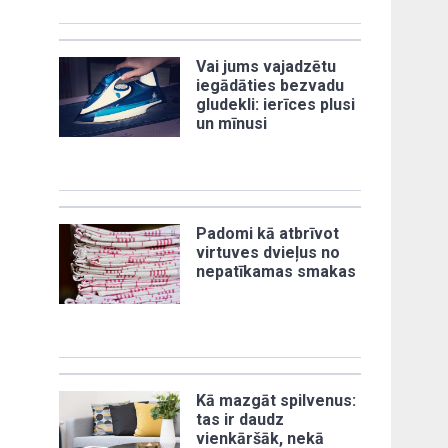
Vai jums vajadzētu
iegādāties bezvadu
gludekli: ierīces plusi
un mīnusi
Padomi kā atbrīvot
virtuves dvieļus no
nepatīkamas smakas
Kā mazgāt spilvenus:
tas ir daudz
vienkāršāk, nekā