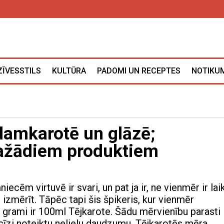
ZĪVESSTILS
KULTŪRA
PADOMI UN RECEPTES
NOTIKUM
damkarotē un glāzē;
dažādiem produktiem
cēm virtuvē ir svari, un pat ja ir, ne vienmēr ir lai
izmērīt. Tāpēc tapi šis špikeris, kur vienmēr
 grami ir 100ml Tējkarote. Šādu mērvienību parasti
ecīzi noteiktu nelielu daudzumu. Tējkarotēs mēra