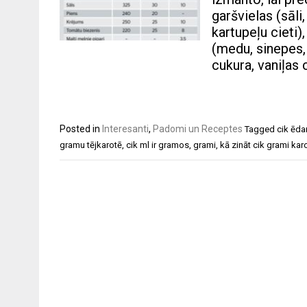
garšvielas (sāli
kartupeļu cieti)
(medu, sinepes, 
cukura, vaniļas
Posted in
Interesanti
,
Padomi un Receptes
Tagged
cik ēd
gramu tējkarotē
,
cik ml ir gramos
,
grami
,
kā zināt cik grami kar