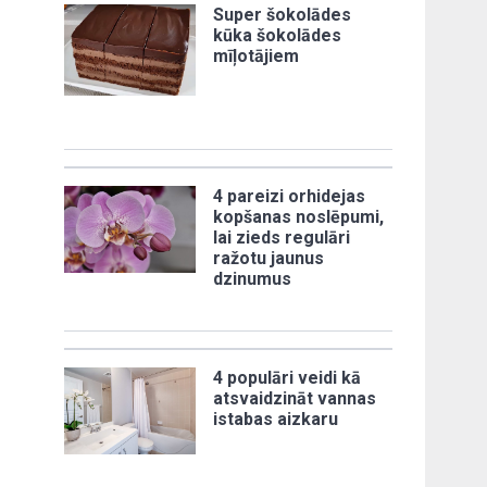
Super šokolādes
kūka šokolādes
mīļotājiem
4 pareizi orhidejas
kopšanas noslēpumi,
lai zieds regulāri
ražotu jaunus
dzinumus
4 populāri veidi kā
atsvaidzināt vannas
istabas aizkaru