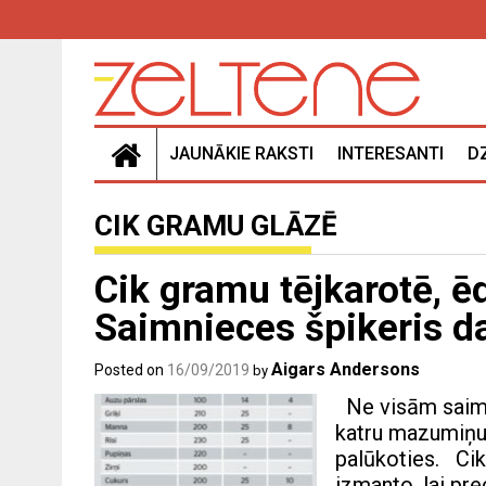
Skip
to
content
JAUNĀKIE RAKSTI
INTERESANTI
D
CIK GRAMU GLĀZĒ
Cik gramu tējkarotē, ē
Saimnieces špikeris 
Aigars Andersons
Posted on
16/09/2019
by
Ne visām saimnie
katru mazumiņu 
palūkoties. Cik
izmanto, lai pr