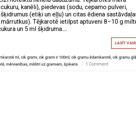
, cukuru, kanēli), piedevas (sodu, cepamo pulveri,
, šķidrumus (etiķi un eļļu) un citas ēdiena sastāvdaļa
mārrutkus). Tējkarotē ietilpst aptuveni 8–10 g milt
 cukura un 5 ml šķidruma….
LASĪT VAI
amkarotē ml
,
cik grami
,
cik grami ir 100ml
,
cik gramu ēdamkarotē
,
cik gramu gl
1 Comment
otē
,
mērvienības
,
mililitri uz gramiem
,
špikeris