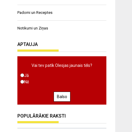
Padomi un Receptes
Notikumi un Ziņas
APTAUJA
Vai tev patīk Olesjas jaunais tēls?
Jā
Nē
Balso
POPULĀRĀKIE RAKSTI