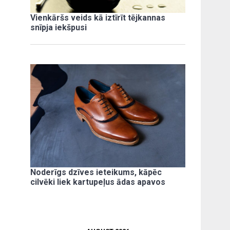
Vienkāršs veids kā iztīrīt tējkannas
snīpja iekšpusi
Noderīgs dzīves ieteikums, kāpēc
cilvēki liek kartupeļus ādas apavos