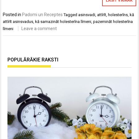
LASĪT VAIRĀK
Posted in
Padomi un Receptes
Tagged
asinsvadi
,
attīrīt
,
holesterīns
,
kā
attīrīt asinsvadus
,
kā samazināt holesterīna līmeni
,
pazemināt holesterīna
Leave a comment
līmeni
POPULĀRĀKIE RAKSTI