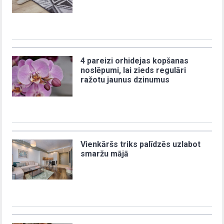
4 pareizi orhidejas kopšanas
noslēpumi, lai zieds regulāri
ražotu jaunus dzinumus
Vienkāršs triks palīdzēs uzlabot
smaržu mājā