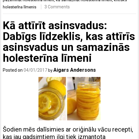
3 Comments
holesterīna līmenis
Kā attīrīt asinsvadus:
Dabīgs līdzeklis, kas attīrīs
asinsvadus un samazinās
holesterīna līmeni
Aigars Andersons
Posted on
04/01/2017
by
Šodien mēs dalīsimies ar oriģinālu vācu recepti,
kas jau gadsimtiem ilgi tiek izmantota