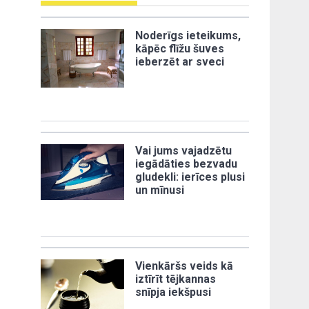
Noderīgs ieteikums,
kāpēc flīžu šuves
ieberzēt ar sveci
Vai jums vajadzētu
iegādāties bezvadu
gludekli: ierīces plusi
un mīnusi
Vienkāršs veids kā
iztīrīt tējkannas
snīpja iekšpusi