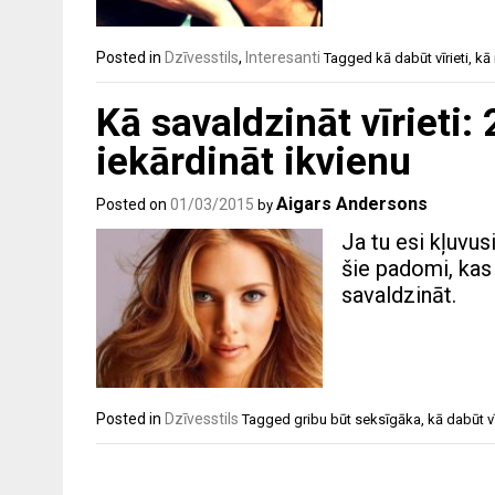
Posted in
Dzīvesstils
,
Interesanti
Tagged
kā dabūt vīrieti
,
kā 
Kā savaldzināt vīrieti:
iekārdināt ikvienu
Aigars Andersons
Posted on
01/03/2015
by
Ja tu esi kļuvusi
šie padomi, kas 
savaldzināt.
Posted in
Dzīvesstils
Tagged
gribu būt seksīgāka
,
kā dabūt vī