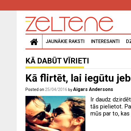
Skip
to
content
JAUNĀKIE RAKSTI
INTERESANTI
D
KĀ DABŪT VĪRIETI
Kā flirtēt, lai iegūtu je
Aigars Andersons
Posted on
25/04/2016
by
Ir daudz dzirdē
tās pielietot. P
mūs par to, kas t