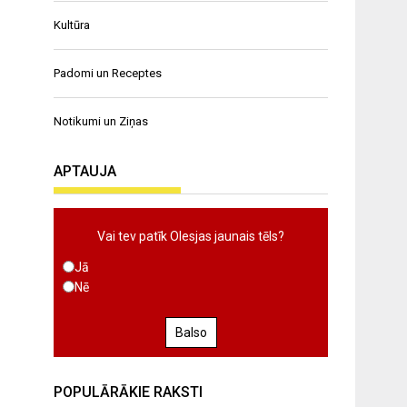
Kultūra
Padomi un Receptes
Notikumi un Ziņas
APTAUJA
Vai tev patīk Olesjas jaunais tēls?
Jā
Nē
Balso
POPULĀRĀKIE RAKSTI