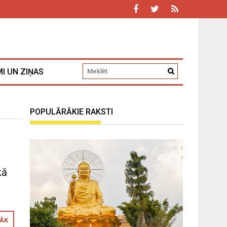
I UN ZIŅAS
POPULĀRĀKIE RAKSTI
kā
RĀK