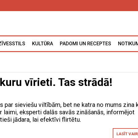
ZĪVESSTILS
KULTŪRA
PADOMI UN RECEPTES
NOTIKUM
bkuru vīrieti. Tas strādā!
ts par sieviešu viltībām, bet ne katra no mums zina 
ar laimi, eksperti dalās savās zināšanās, informējot
ieši jādara, lai efektīvi flirtētu.
LASĪT VAI