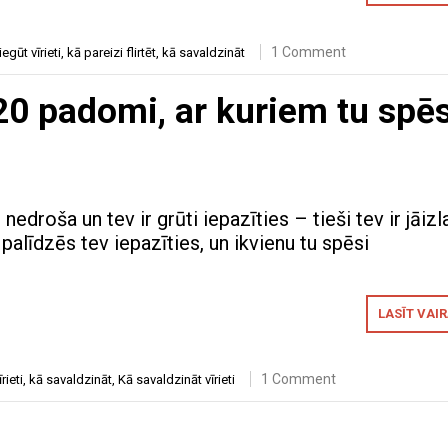
1 Comment
iegūt vīrieti
,
kā pareizi flirtēt
,
kā savaldzināt
 20 padomi, ar kuriem tu spēs
 nedroša un tev ir grūti iepazīties – tieši tev ir jāizl
palīdzēs tev iepazīties, un ikvienu tu spēsi
LASĪT VAI
1 Comment
rieti
,
kā savaldzināt
,
Kā savaldzināt vīrieti