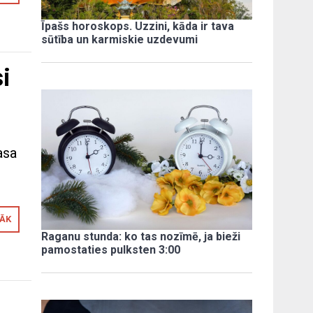
Īpašs horoskops. Uzzini, kāda ir tava
sūtība un karmiskie uzdevumi
i
asa
RĀK
Raganu stunda: ko tas nozīmē, ja bieži
pamostaties pulksten 3:00