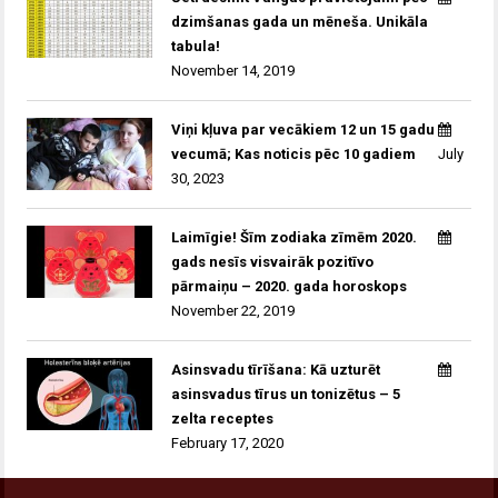
dzimšanas gada un mēneša. Unikāla
tabula!
November 14, 2019
Viņi kļuva par vecākiem 12 un 15 gadu
vecumā; Kas noticis pēc 10 gadiem
July
30, 2023
Laimīgie! Šīm zodiaka zīmēm 2020.
gads nesīs visvairāk pozitīvo
pārmaiņu – 2020. gada horoskops
November 22, 2019
Asinsvadu tīrīšana: Kā uzturēt
asinsvadus tīrus un tonizētus – 5
zelta receptes
February 17, 2020