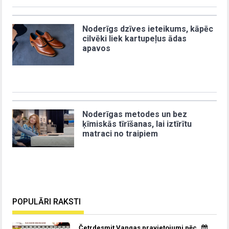
Noderīgs dzīves ieteikums, kāpēc
cilvēki liek kartupeļus ādas
apavos
Noderīgas metodes un bez
ķīmiskās tīrīšanas, lai iztīrītu
matraci no traipiem
POPULĀRI RAKSTI
Četrdesmit Vangas pravietojumi pēc