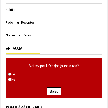
Kultūra
Padomi un Receptes
Notikumi un Ziņas
APTAUJA
Vai tev patīk Olesjas jaunais tēls?
Jā
Nē
Balso
POPULĀRĀKIE RAKSTI