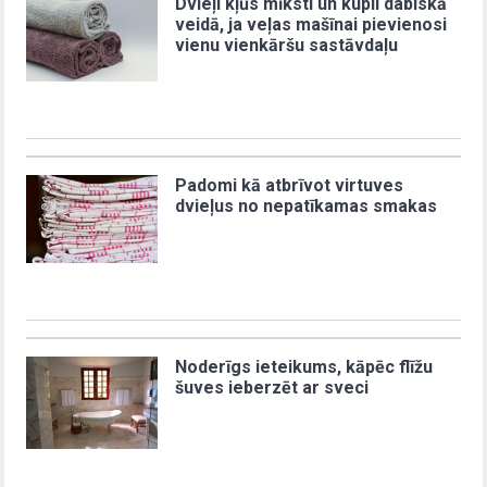
Dvieļi kļūs mīksti un kupli dabiskā
veidā, ja veļas mašīnai pievienosi
vienu vienkāršu sastāvdaļu
Padomi kā atbrīvot virtuves
dvieļus no nepatīkamas smakas
Noderīgs ieteikums, kāpēc flīžu
šuves ieberzēt ar sveci