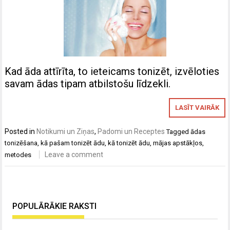
Kad āda attīrīta, to ieteicams tonizēt, izvēloties
savam ādas tipam atbilstošu līdzekli.
LASĪT VAIRĀK
Posted in
Notikumi un Ziņas
,
Padomi un Receptes
Tagged
ādas
tonizēšana
,
kā pašam tonizēt ādu
,
kā tonizēt ādu
,
mājas apstākļos
,
Leave a comment
metodes
POPULĀRĀKIE RAKSTI