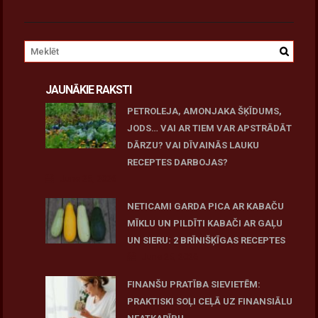
JAUNĀKIE RAKSTI
PETROLEJA, AMONJAKA ŠĶĪDUMS,
JODS… VAI AR TIEM VAR APSTRĀDĀT
DĀRZU? VAI DĪVAINĀS LAUKU
RECEPTES DARBOJAS?
June 25, 2026
NETICAMI GARDA PICA AR KABAČU
MĪKLU UN PILDĪTI KABAČI AR GAĻU
UN SIERU: 2 BRĪNIŠĶĪGAS RECEPTES
June 25, 2026
FINANŠU PRATĪBA SIEVIETĒM:
PRAKTISKI SOĻI CEĻĀ UZ FINANSIĀLU