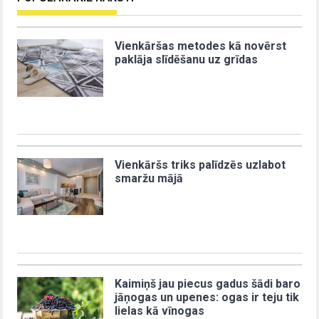
Vienkāršas metodes kā novērst
paklāja slīdēšanu uz grīdas
Vienkāršs triks palīdzēs uzlabot
smaržu mājā
Kaimiņš jau piecus gadus šādi baro
jāņogas un upenes: ogas ir teju tik
lielas kā vīnogas