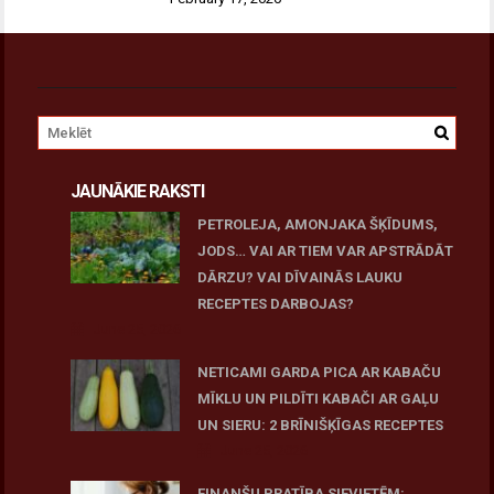
JAUNĀKIE RAKSTI
PETROLEJA, AMONJAKA ŠĶĪDUMS,
JODS… VAI AR TIEM VAR APSTRĀDĀT
DĀRZU? VAI DĪVAINĀS LAUKU
RECEPTES DARBOJAS?
June 25, 2026
NETICAMI GARDA PICA AR KABAČU
MĪKLU UN PILDĪTI KABAČI AR GAĻU
UN SIERU: 2 BRĪNIŠĶĪGAS RECEPTES
June 25, 2026
FINANŠU PRATĪBA SIEVIETĒM: