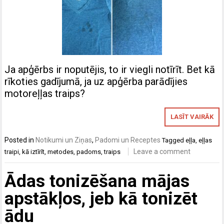
Ja apģērbs ir noputējis, to ir viegli notīrīt. Bet kā
rīkoties gadījumā, ja uz apģērba parādījies
motoreļļas traips?
LASĪT VAIRĀK
Posted in
Notikumi un Ziņas
,
Padomi un Receptes
Tagged
eļļa
,
eļļas
Leave a comment
traipi
,
kā iztīrīt
,
metodes
,
padoms
,
traips
Ādas tonizēšana mājas
apstākļos, jeb kā tonizēt
ādu