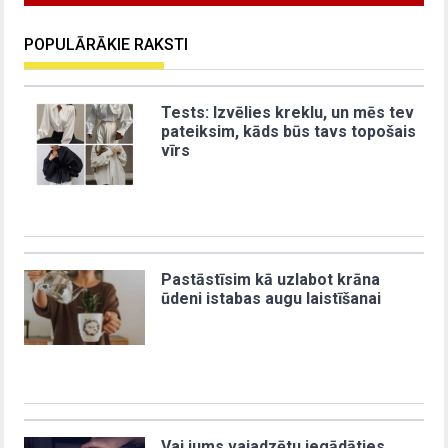
POPULĀRĀKIE RAKSTI
Tests: Izvēlies kreklu, un mēs tev
pateiksim, kāds būs tavs topošais
vīrs
Pastāstīsim kā uzlabot krāna
ūdeni istabas augu laistīšanai
Vai jums vajadzētu iegādāties