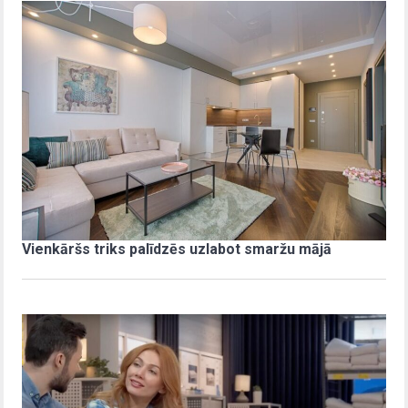
Vienkāršs triks palīdzēs uzlabot smaržu mājā