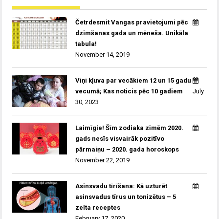
Četrdesmit Vangas pravietojumi pēc
dzimšanas gada un mēneša. Unikāla
tabula!
November 14, 2019
Viņi kļuva par vecākiem 12 un 15 gadu
vecumā; Kas noticis pēc 10 gadiem
July
30, 2023
Laimīgie! Šīm zodiaka zīmēm 2020.
gads nesīs visvairāk pozitīvo
pārmaiņu – 2020. gada horoskops
November 22, 2019
Asinsvadu tīrīšana: Kā uzturēt
asinsvadus tīrus un tonizētus – 5
zelta receptes
February 17, 2020