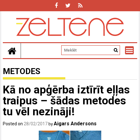
Skip
to
content
METODES
Kā no apģērba iztīrīt eļļas
traipus – šādas metodes
tu vēl nezināji!
Aigars Andersons
Posted on
28/02/2017
by