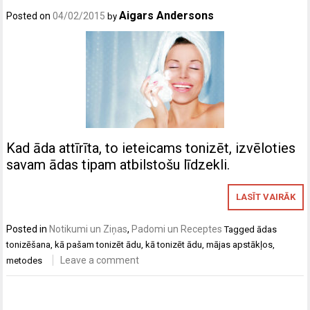
Aigars Andersons
Posted on
04/02/2015
by
Kad āda attīrīta, to ieteicams tonizēt, izvēloties
savam ādas tipam atbilstošu līdzekli.
LASĪT VAIRĀK
Posted in
Notikumi un Ziņas
,
Padomi un Receptes
Tagged
ādas
tonizēšana
,
kā pašam tonizēt ādu
,
kā tonizēt ādu
,
mājas apstākļos
,
Leave a comment
metodes