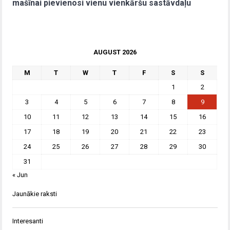
mašīnai pievienosi vienu vienkāršu sastāvdaļu
AUGUST 2026
M
T
W
T
F
S
S
1
2
3
4
5
6
7
8
9
10
11
12
13
14
15
16
17
18
19
20
21
22
23
24
25
26
27
28
29
30
31
« Jun
Jaunākie raksti
Interesanti