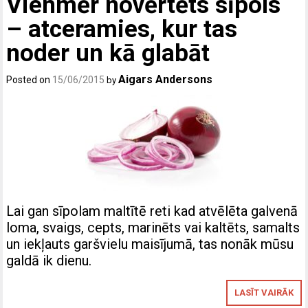
Vienmēr novērtēts sīpols
– atceramies, kur tas
noder un kā glabāt
Aigars Andersons
Posted on
15/06/2015
by
Lai gan sīpolam maltītē reti kad atvēlēta galvenā
loma, svaigs, cepts, marinēts vai kaltēts, samalts
un iekļauts garšvielu maisījumā, tas nonāk mūsu
galdā ik dienu.
LASĪT VAIRĀK