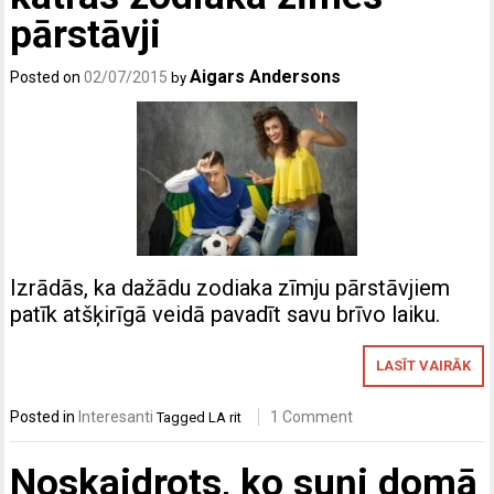
pārstāvji
Aigars Andersons
Posted on
02/07/2015
by
Izrādās, ka dažādu zodiaka zīmju pārstāvjiem
patīk atšķirīgā veidā pavadīt savu brīvo laiku.
LASĪT VAIRĀK
Posted in
Interesanti
1 Comment
Tagged
LA rit
Noskaidrots, ko suņi domā