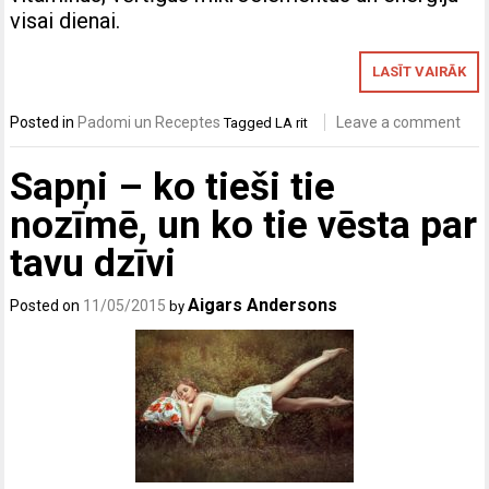
visai dienai.
LASĪT VAIRĀK
Posted in
Padomi un Receptes
Leave a comment
Tagged
LA rit
Sapņi – ko tieši tie
nozīmē, un ko tie vēsta par
tavu dzīvi
Aigars Andersons
Posted on
11/05/2015
by