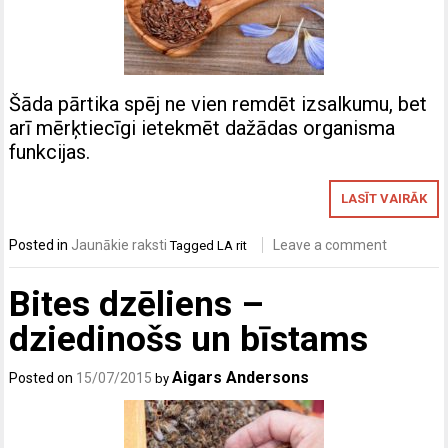
Šāda pārtika spēj ne vien remdēt izsalkumu, bet
arī mērķtiecīgi ietekmēt dažādas organisma
funkcijas.
LASĪT VAIRĀK
Posted in
Jaunākie raksti
Leave a comment
Tagged
LA rit
Bites dzēliens –
dziedinošs un bīstams
Aigars Andersons
Posted on
15/07/2015
by