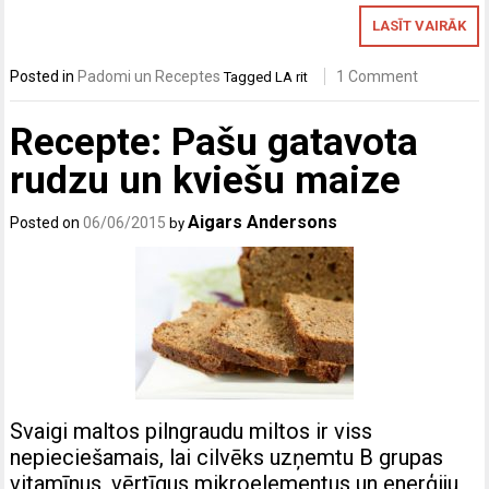
LASĪT VAIRĀK
Posted in
Padomi un Receptes
1 Comment
Tagged
LA rit
Recepte: Pašu gatavota
rudzu un kviešu maize
Aigars Andersons
Posted on
06/06/2015
by
Svaigi maltos pilngraudu miltos ir viss
nepieciešamais, lai cilvēks uzņemtu B grupas
vitamīnus, vērtīgus mikroelementus un enerģiju