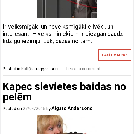
Ir veiksmīgāki un neveiksmīgāki cilvēki, un
interesanti – veiksminiekiem ir diezgan daudz
līdzīgu iezīmju. Lūk, dažas no tām.
LASĪT VAIRĀK
Posted in
Kultūra
Leave a comment
Tagged
LA rit
Kāpēc sievietes baidās no
pelēm
Aigars Andersons
Posted on
27/04/2015
by