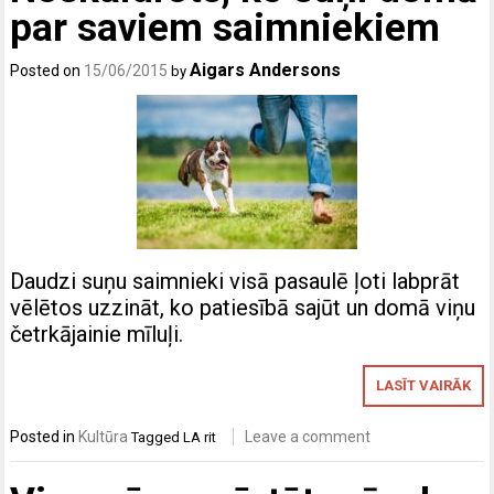
par saviem saimniekiem
Aigars Andersons
Posted on
15/06/2015
by
Daudzi suņu saimnieki visā pasaulē ļoti labprāt
vēlētos uzzināt, ko patiesībā sajūt un domā viņu
četrkājainie mīluļi.
LASĪT VAIRĀK
Posted in
Kultūra
Leave a comment
Tagged
LA rit