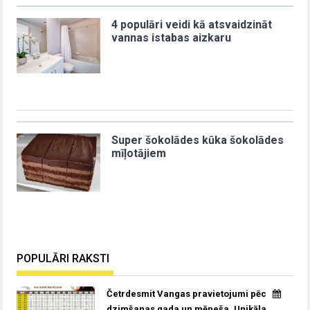
4 populāri veidi kā atsvaidzināt
vannas istabas aizkaru
Super šokolādes kūka šokolādes
mīļotājiem
POPULĀRI RAKSTI
Četrdesmit Vangas pravietojumi pēc
dzimšanas gada un mēneša. Unikāla