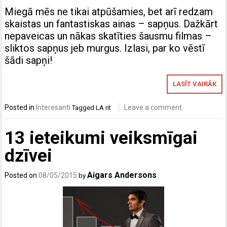
Miegā mēs ne tikai atpūšamies, bet arī redzam
skaistas un fantastiskas ainas – sapņus. Dažkārt
nepaveicas un nākas skatīties šausmu filmas –
sliktos sapņus jeb murgus. Izlasi, par ko vēstī
šādi sapņi!
LASĪT VAIRĀK
Posted in
Interesanti
Leave a comment
Tagged
LA rit
13 ieteikumi veiksmīgai
dzīvei
Aigars Andersons
Posted on
08/05/2015
by