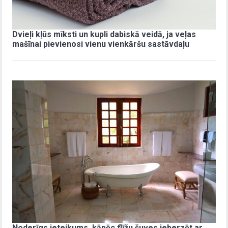
Dvieļi kļūs mīksti un kupli dabiskā veidā, ja veļas
mašīnai pievienosi vienu vienkāršu sastāvdaļu
Noderīgs ieteikums, kāpēc flīžu šuves ieberzēt ar