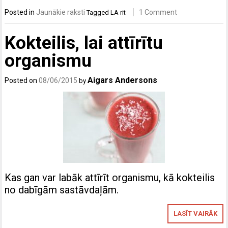
Posted in
Jaunākie raksti
1 Comment
Tagged
LA rit
Kokteilis, lai attīrītu
organismu
Aigars Andersons
Posted on
08/06/2015
by
Kas gan var labāk attīrīt organismu, kā kokteilis
no dabīgām sastāvdaļām.
LASĪT VAIRĀK