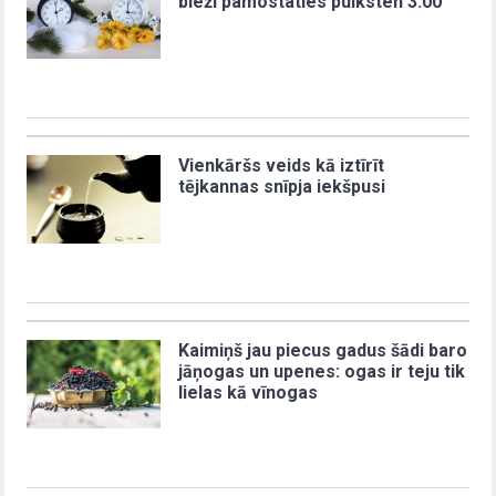
bieži pamostaties pulksten 3:00
Vienkāršs veids kā iztīrīt
tējkannas snīpja iekšpusi
Kaimiņš jau piecus gadus šādi baro
jāņogas un upenes: ogas ir teju tik
lielas kā vīnogas