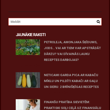
JAUNĀKIE RAKSTI
PETROLEJA, AMONJAKA ŠĶĪDUMS,
JODS… VAI AR TIEM VAR APSTRĀDĀT
DĀRZU? VAI DĪVAINĀS LAUKU
RECEPTES DARBOJAS?
June 25, 2026
NETICAMI GARDA PICA AR KABAČU
MĪKLU UN PILDĪTI KABAČI AR GAĻU
UN SIERU: 2 BRĪNIŠĶĪGAS RECEPTES
June 25, 2026
FINANŠU PRATĪBA SIEVIETĒM:
PRAKTISKI SOĻI CEĻĀ UZ FINANSIĀLU