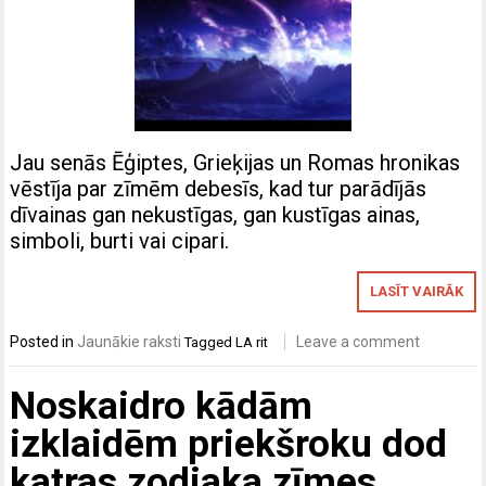
Jau senās Ēģiptes, Grieķijas un Romas hronikas
vēstīja par zīmēm debesīs, kad tur parādījās
dīvainas gan nekustīgas, gan kustīgas ainas,
simboli, burti vai cipari.
LASĪT VAIRĀK
Posted in
Jaunākie raksti
Leave a comment
Tagged
LA rit
Noskaidro kādām
izklaidēm priekšroku dod
katras zodiaka zīmes