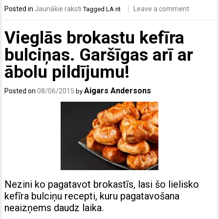
Posted in
Jaunākie raksti
Leave a comment
Tagged
LA rit
Vieglās brokastu kefīra
bulciņas. Garšīgas arī ar
ābolu pildījumu!
Aigars Andersons
Posted on
08/06/2015
by
Nezini ko pagatavot brokastīs, lasi šo lielisko
kefīra bulciņu recepti, kuru pagatavošana
neaizņems daudz laika.