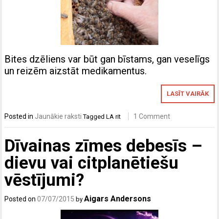
Bites dzēliens var būt gan bīstams, gan veselīgs
un reizēm aizstāt medikamentus.
LASĪT VAIRĀK
Posted in
Jaunākie raksti
1 Comment
Tagged
LA rit
Dīvainas zīmes debesīs –
dievu vai citplanētiešu
vēstījumi?
Aigars Andersons
Posted on
07/07/2015
by