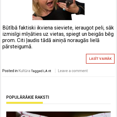
Būtībā faktiski ikviena sieviete, ieraugot peli, sāk
izmisīgi mīņāties uz vietas, spiegt un beigās bēg
prom. Citi ļaudis tādā ainiņā noraugās lielā
pārsteigumā.
LASĪT VAIRĀK
Posted in
Kultūra
Leave a comment
Tagged
LA rit
POPULĀRĀKIE RAKSTI