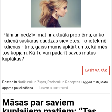
Plāni un nedzīvi mati ir aktuāla problēma, ar ko
ikdienā saskaras daudzas sievietes. To ietekmē
ikdienas ritms, gaiss mums apkārt un to, kā mēs
tos kopjam. Kā Tu vari padarīt savus matus
kuplākus?
LASĪT VAIRĀK
Posted in
Notikumi un Ziņas
,
Padomi un Receptes
Tagged
mati
,
Matu
Leave a comment
apjoma palielināšana
Māsas par saviem
kuplajiem matiem: “Tas