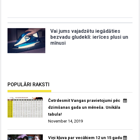
Vai jums vajadzētu iegādāties
bezvadu gludekli: ierīces plusi un
mīnusi
POPULĀRI RAKSTI
Četrdesmit Vangas pravietojumi pēc
dzimšanas gada un mēneša. Unikāla
tabula!
November 14, 2019
Viņi kļuva par vecākiem 12 un 15 gadu