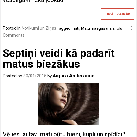
LASĪT VAIRĀK
Posted in
Notikumi un Ziņas
3
Tagged
mati
,
Matu mazgāšana ar olu
Comments
Septiņi veidi kā padarīt
matus biezākus
Aigars Andersons
Posted on
30/01/2015
by
Vēlies lai tavi mati būtu biezi, kupli un spīdīgi?