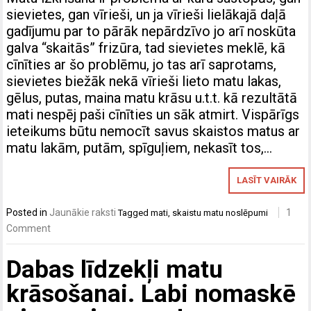
sievietes, gan vīrieši, un ja vīrieši lielākajā daļā
gadījumu par to pārāk nepārdzīvo jo arī noskūta
galva “skaitās” frizūra, tad sievietes meklē, kā
cīnīties ar šo problēmu, jo tas arī saprotams,
sievietes biežāk nekā vīrieši lieto matu lakas,
gēlus, putas, maina matu krāsu u.t.t. kā rezultātā
mati nespēj paši cīnīties un sāk atmirt. Vispārīgs
ieteikums būtu nemocīt savus skaistos matus ar
matu lakām, putām, spīguļiem, nekasīt tos,…
LASĪT VAIRĀK
Posted in
Jaunākie raksti
1
Tagged
mati
,
skaistu matu noslēpumi
Comment
Dabas līdzekļi matu
krāsošanai. Labi nomaskē