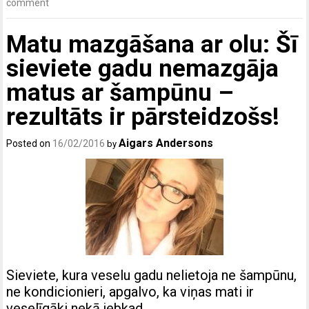
comment
Matu mazgāšana ar olu: Šī
sieviete gadu nemazgāja
matus ar šampūnu –
rezultāts ir pārsteidzošs!
Aigars Andersons
Posted on
16/02/2016
by
Sieviete, kura veselu gadu nelietoja ne šampūnu,
ne kondicionieri, apgalvo, ka viņas mati ir
veselīgāki nekā jebkad.