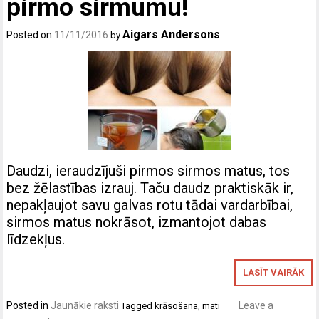
pirmo sirmumu!
Aigars Andersons
Posted on
11/11/2016
by
Daudzi, ieraudzījuši pirmos sirmos matus, tos
bez žēlastības izrauj. Taču daudz praktiskāk ir,
nepakļaujot savu galvas rotu tādai vardarbībai,
sirmos matus nokrāsot, izmantojot dabas
līdzekļus.
LASĪT VAIRĀK
Posted in
Jaunākie raksti
Leave a
Tagged
krāsošana
,
mati