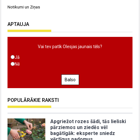
Notikumi un Ziņas
APTAUJA
Vai tev patīk Olesjas jaunais tēls?
Jā
Nē
Balso
POPULĀRĀKIE RAKSTI
Apgriežot rozes šādi, tās lieliski
pārziemos un ziedēs vēl
bagātīgāk: eksperte sniedz
vērtīgus padomus