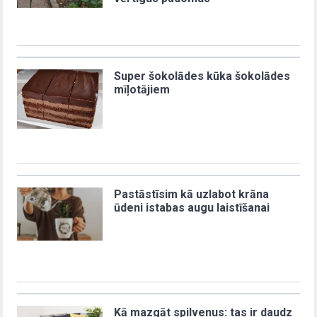
Super šokolādes kūka šokolādes
mīļotājiem
Pastāstīsim kā uzlabot krāna
ūdeni istabas augu laistīšanai
Kā mazgāt spilvenus: tas ir daudz