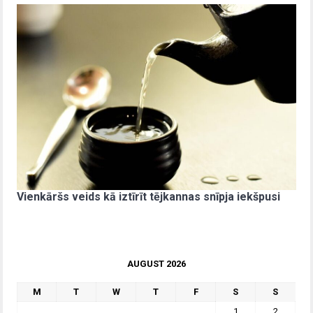
Vienkāršs veids kā iztīrīt tējkannas snīpja iekšpusi
AUGUST 2026
M
T
W
T
F
S
S
1
2