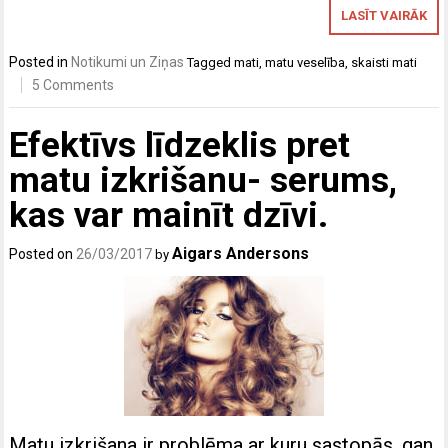
LASĪT VAIRĀK
Posted in
Notikumi un Ziņas
Tagged
mati
,
matu veselība
,
skaisti mati
5 Comments
Efektīvs līdzeklis pret
matu izkrišanu- serums,
kas var mainīt dzīvi.
Aigars Andersons
Posted on
26/03/2017
by
Matu izkrišana ir problēma ar kuru sastopās, gan