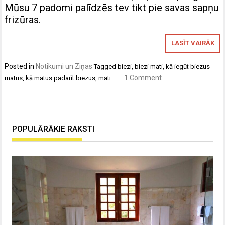
Mūsu 7 padomi palīdzēs tev tikt pie savas sapņu
frizūras.
LASĪT VAIRĀK
Posted in
Notikumi un Ziņas
Tagged
biezi
,
biezi mati
,
kā iegūt biezus
1 Comment
matus
,
kā matus padarīt biezus
,
mati
POPULĀRĀKIE RAKSTI