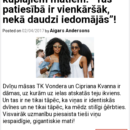
patiesībā ir vienkāršāk,
nekā daudzi iedomājās”!
Aigars Andersons
Posted on
02/04/2017
by
Dvīņu māsas TK Vondera un Cipriana Kvanna ir
dāmas, uz kurām uz ielas atskatās teju ikviens.
Un tas ir ne tikai tāpēc, ka viņas ir identiskās
dvīnes un ne tikai tāpēc, ka mēdz stilīgi ģērbties.
Visvairāk uzmanību piesaista tieši viņu
iespaidīgie, gigantiskie mati!