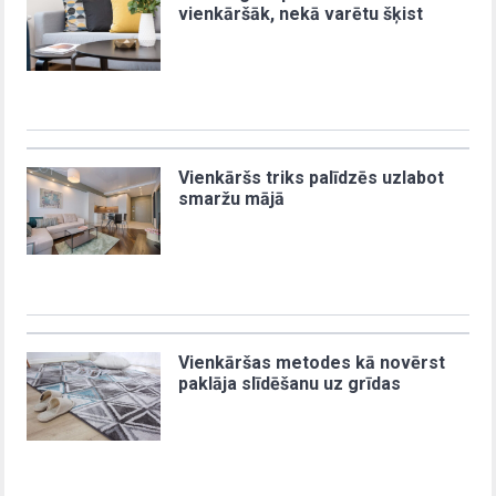
vienkāršāk, nekā varētu šķist
Vienkāršs triks palīdzēs uzlabot
smaržu mājā
Vienkāršas metodes kā novērst
paklāja slīdēšanu uz grīdas