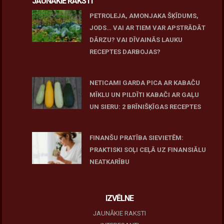
JAUNĀKIE RAKSTI
PETROLEJA, AMONJAKA ŠĶĪDUMS,
JODS… VAI AR TIEM VAR APSTRĀDĀT
DĀRZU? VAI DĪVAINĀS LAUKU
RECEPTES DARBOJAS?
June 25, 2026
NETICAMI GARDA PICA AR KABAČU
MĪKLU UN PILDĪTI KABAČI AR GAĻU
UN SIERU: 2 BRĪNIŠĶĪGAS RECEPTES
June 25, 2026
FINANŠU PRATĪBA SIEVIETĒM:
PRAKTISKI SOĻI CEĻĀ UZ FINANSIĀLU
NEATKARĪBU
June 11, 2026
IZVĒLNE
JAUNĀKIE RAKSTI