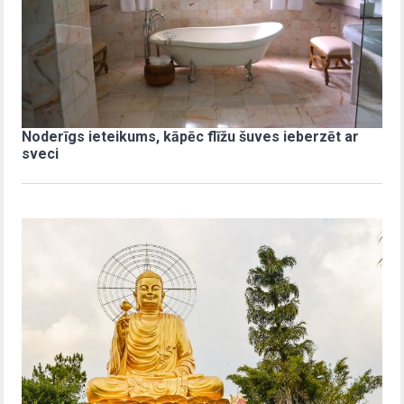
Noderīgs ieteikums, kāpēc flīžu šuves ieberzēt ar
sveci