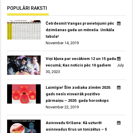
POPULĀRI RAKSTI
Četrdesmit Vangas pravietojumi pēc
dzimšanas gada un mēneša. Unikāla
tabula!
November 14, 2019
Viņi kļuva par vecākiem 12 un 15 gadu
vecumā; Kas noticis pēc 10 gadiem
July
30, 2023
Laimīgie! Šīm zodiaka zīmēm 2020.
gads nesīs visvairāk pozitīvo
pārmaiņu – 2020. gada horoskops
November 22, 2019
Asinsvadu tīrīšana: Kā uzturēt
asinsvadus tīrus un tonizētus – 5