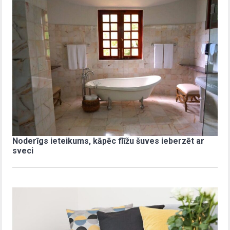
Noderīgs ieteikums, kāpēc flīžu šuves ieberzēt ar
sveci