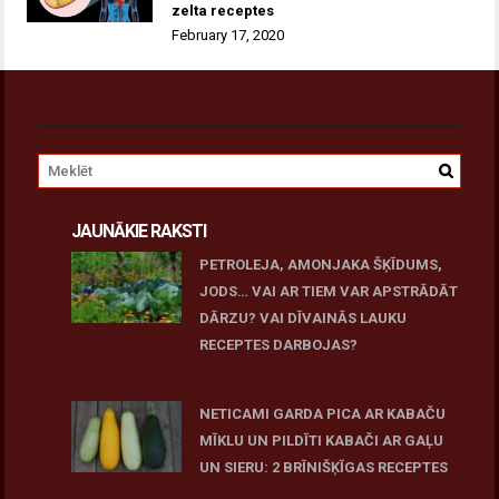
zelta receptes
February 17, 2020
JAUNĀKIE RAKSTI
PETROLEJA, AMONJAKA ŠĶĪDUMS,
JODS… VAI AR TIEM VAR APSTRĀDĀT
DĀRZU? VAI DĪVAINĀS LAUKU
RECEPTES DARBOJAS?
June 25, 2026
NETICAMI GARDA PICA AR KABAČU
MĪKLU UN PILDĪTI KABAČI AR GAĻU
UN SIERU: 2 BRĪNIŠĶĪGAS RECEPTES
June 25, 2026