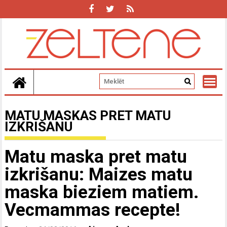
Skip
to
content
MATU MASKAS PRET MATU
IZKRIŠANU
Matu maska pret matu
izkrišanu: Maizes matu
maska bieziem matiem.
Vecmammas recepte!