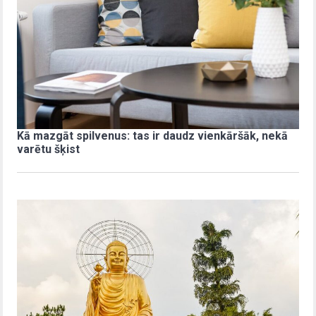
Kā mazgāt spilvenus: tas ir daudz vienkāršāk, nekā
varētu šķist