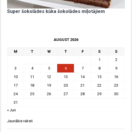
Super šokolādes kūka šokolādes mīļotājiem
AUGUST 2026
M
T
W
T
F
S
S
1
2
3
4
5
6
7
8
9
10
11
12
13
14
15
16
17
18
19
20
21
22
23
24
25
26
27
28
29
30
31
« Jun
Jaunākie raksti