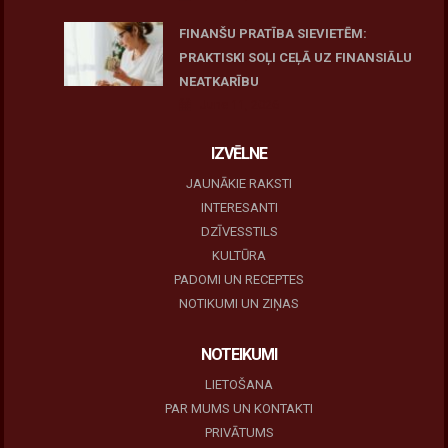
FINANŠU PRATĪBA SIEVIETĒM:
PRAKTISKI SOĻI CEĻĀ UZ FINANSIĀLU
NEATKARĪBU
June 11, 2026
IZVĒLNE
JAUNĀKIE RAKSTI
INTERESANTI
DZĪVESSTILS
KULTŪRA
PADOMI UN RECEPTES
NOTIKUMI UN ZIŅAS
NOTEIKUMI
LIETOŠANA
PAR MUMS UN KONTAKTI
PRIVĀTUMS