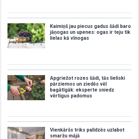
Kaimiņš jau piecus gadus šādi baro
jāņogas un upenes: ogas ir teju tik
lielas kā vīnogas
Apgriežot rozes šādi, tās lieliski
pārziemos un ziedēs vēl
bagātīgāk: eksperte sniedz
vērtīgus padomus
Vienkāršs triks palīdzēs uzlabot
smaržu mājā