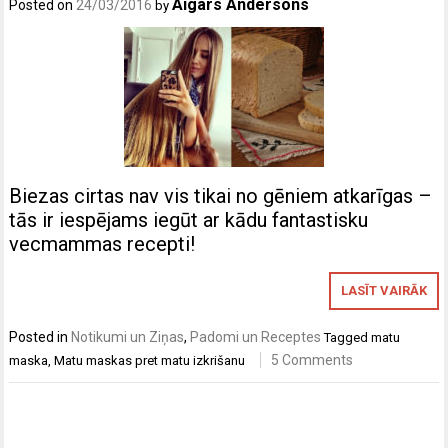
Aigars Andersons
Posted on
24/03/2016
by
Biezas cirtas nav vis tikai no gēniem atkarīgas –
tās ir iespējams iegūt ar kādu fantastisku
vecmammas recepti!
LASĪT VAIRĀK
Posted in
Notikumi un Ziņas
,
Padomi un Receptes
Tagged
matu
5 Comments
maska
,
Matu maskas pret matu izkrišanu