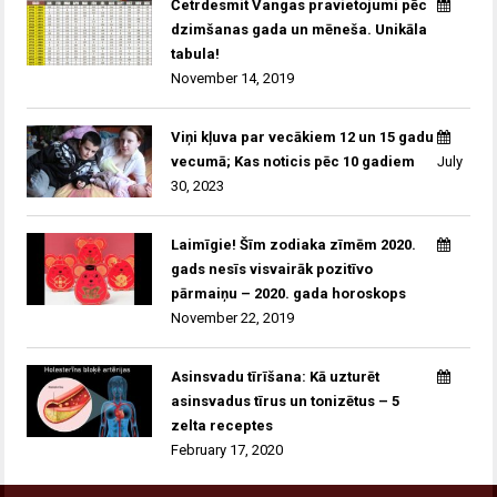
Četrdesmit Vangas pravietojumi pēc
dzimšanas gada un mēneša. Unikāla
tabula!
November 14, 2019
Viņi kļuva par vecākiem 12 un 15 gadu
vecumā; Kas noticis pēc 10 gadiem
July
30, 2023
Laimīgie! Šīm zodiaka zīmēm 2020.
gads nesīs visvairāk pozitīvo
pārmaiņu – 2020. gada horoskops
November 22, 2019
Asinsvadu tīrīšana: Kā uzturēt
asinsvadus tīrus un tonizētus – 5
zelta receptes
February 17, 2020