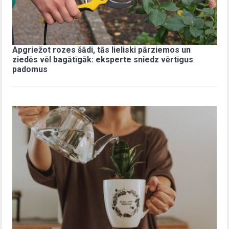
Apgriežot rozes šādi, tās lieliski pārziemos un
ziedēs vēl bagātīgāk: eksperte sniedz vērtīgus
padomus