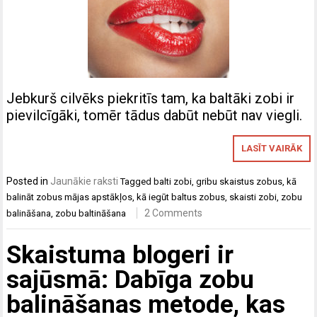
Jebkurš cilvēks piekritīs tam, ka baltāki zobi ir
pievilcīgāki, tomēr tādus dabūt nebūt nav viegli.
LASĪT VAIRĀK
Posted in
Jaunākie raksti
Tagged
balti zobi
,
gribu skaistus zobus
,
kā
balināt zobus mājas apstākļos
,
kā iegūt baltus zobus
,
skaisti zobi
,
zobu
2 Comments
balināšana
,
zobu baltināšana
Skaistuma blogeri ir
sajūsmā: Dabīga zobu
balināšanas metode, kas