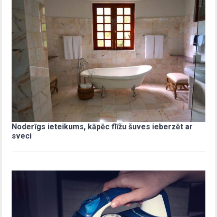
Noderīgs ieteikums, kāpēc flīžu šuves ieberzēt ar
sveci