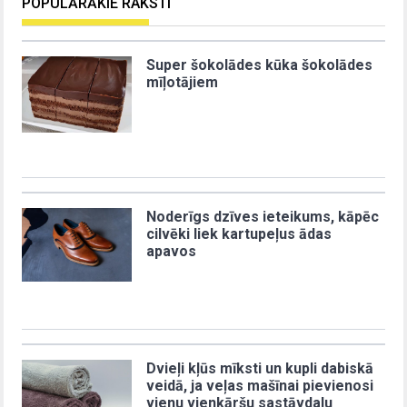
POPULĀRĀKIE RAKSTI
Super šokolādes kūka šokolādes
mīļotājiem
Noderīgs dzīves ieteikums, kāpēc
cilvēki liek kartupeļus ādas
apavos
Dvieļi kļūs mīksti un kupli dabiskā
veidā, ja veļas mašīnai pievienosi
vienu vienkāršu sastāvdaļu