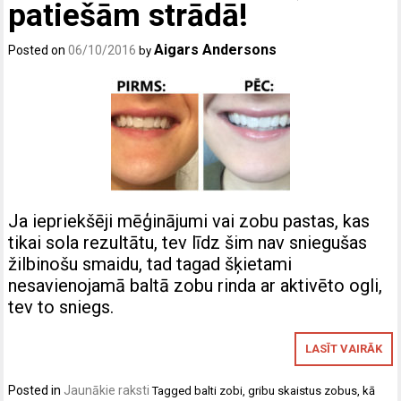
patiešām strādā!
Aigars Andersons
Posted on
06/10/2016
by
Ja iepriekšēji mēģinājumi vai zobu pastas, kas
tikai sola rezultātu, tev līdz šim nav sniegušas
žilbinošu smaidu, tad tagad šķietami
nesavienojamā baltā zobu rinda ar aktivēto ogli,
tev to sniegs.
LASĪT VAIRĀK
Posted in
Jaunākie raksti
Tagged
balti zobi
,
gribu skaistus zobus
,
kā