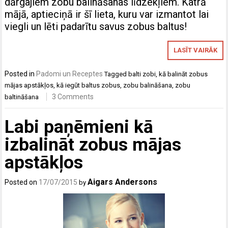
dārgajiem zobu balināšanas līdzekļiem. Katrā
mājā, aptieciņā ir šī lieta, kuru var izmantot lai
viegli un lēti padarītu savus zobus baltus!
LASĪT VAIRĀK
Posted in
Padomi un Receptes
Tagged
balti zobi
,
kā balināt zobus
mājas apstākļos
,
kā iegūt baltus zobus
,
zobu balināšana
,
zobu
3 Comments
baltināšana
Labi paņēmieni kā
izbalināt zobus mājas
apstākļos
Aigars Andersons
Posted on
17/07/2015
by