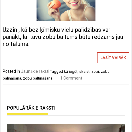
Uzzini, kā bez ķīmisku vielu palīdzības var
panākt, lai tavu zobu baltums būtu redzams jau
no tāluma.
LASĪT VAIRĀK
Posted in
Jaunākie raksti
Tagged
kā iegūt
,
skaisti zobi
,
zobu
1 Comment
balināšana
,
zobu baltināšana
POPULĀRĀKIE RAKSTI