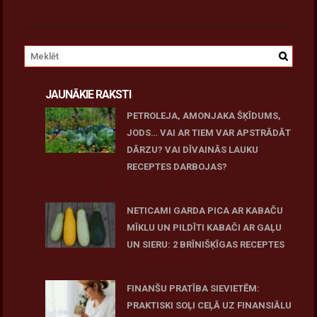
JAUNĀKIE RAKSTI
PETROLEJA, AMONJAKA ŠĶĪDUMS,
JODS… VAI AR TIEM VAR APSTRĀDĀT
DĀRZU? VAI DĪVAINĀS LAUKU
RECEPTES DARBOJAS?
June 25, 2026
NETICAMI GARDA PICA AR KABAČU
MĪKLU UN PILDĪTI KABAČI AR GAĻU
UN SIERU: 2 BRĪNIŠĶĪGAS RECEPTES
June 25, 2026
FINANŠU PRATĪBA SIEVIETĒM:
PRAKTISKI SOĻI CEĻĀ UZ FINANSIĀLU