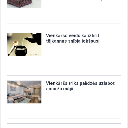
Vienkāršs veids kā iztīrīt
tējkannas snīpja iekšpusi
Vienkāršs triks palīdzēs uzlabot
smaržu mājā