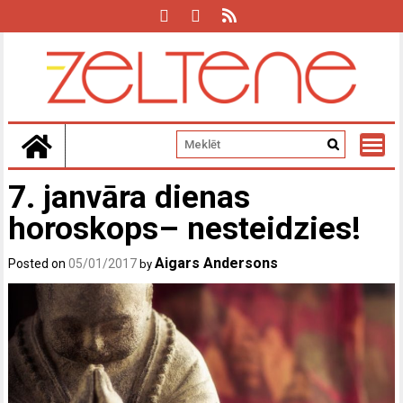
Skip
to
content
7. janvāra dienas
horoskops– nesteidzies!
Aigars Andersons
Posted on
05/01/2017
by