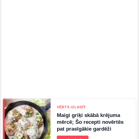
VĒRTS IZLASĪT
Maigi griķi skābā krējuma
mērcē; Šo recepti novērtēs
pat prasīgākie gardēži