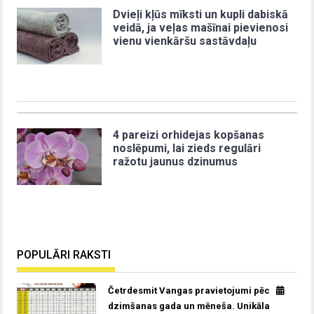
Dvieļi kļūs mīksti un kupli dabiskā
veidā, ja veļas mašīnai pievienosi
vienu vienkāršu sastāvdaļu
4 pareizi orhidejas kopšanas
noslēpumi, lai zieds regulāri
ražotu jaunus dzinumus
POPULĀRI RAKSTI
Četrdesmit Vangas pravietojumi pēc
dzimšanas gada un mēneša. Unikāla