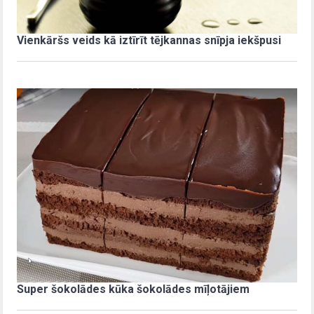
Vienkāršs veids kā iztīrīt tējkannas snīpja iekšpusi
Super šokolādes kūka šokolādes mīļotājiem