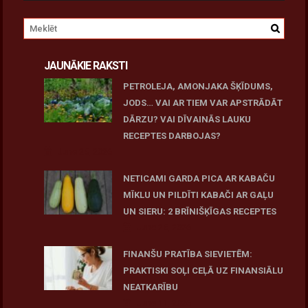
JAUNĀKIE RAKSTI
PETROLEJA, AMONJAKA ŠĶĪDUMS,
JODS… VAI AR TIEM VAR APSTRĀDĀT
DĀRZU? VAI DĪVAINĀS LAUKU
RECEPTES DARBOJAS?
June 25, 2026
NETICAMI GARDA PICA AR KABAČU
MĪKLU UN PILDĪTI KABAČI AR GAĻU
UN SIERU: 2 BRĪNIŠĶĪGAS RECEPTES
June 25, 2026
FINANŠU PRATĪBA SIEVIETĒM:
PRAKTISKI SOĻI CEĻĀ UZ FINANSIĀLU
NEATKARĪBU
June 11, 2026