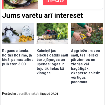
LASĪT TĀLĀK
Jums varētu arī interesēt
Raganu stunda:
Kaimiņš jau
Apgriežot rozes
ko tas nozīmē, ja
piecus gadus šādi
šādi, tās lieliski
bieži pamostaties
baro jāņogas un
pārziemos un
pulksten 3:00
upenes: ogas ir
ziedēs vēl
teju tik lielas kā
bagātīgāk:
vīnogas
eksperte sniedz
vērtīgus
padomus
Posted in
Jaunākie raksti
Tagged
07.01