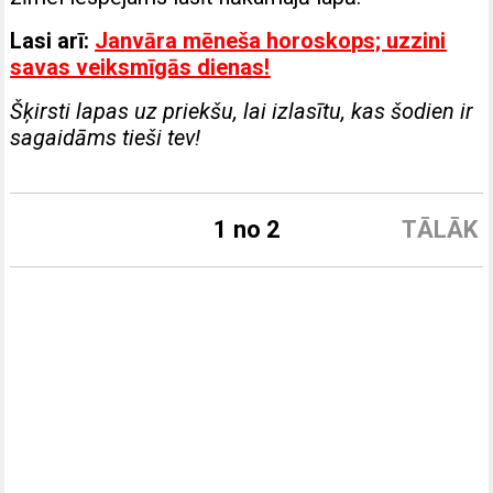
Lasi arī:
Janvāra mēneša horoskops; uzzini
savas veiksmīgās dienas!
Šķirsti lapas uz priekšu, lai izlasītu, kas šodien ir
sagaidāms tieši tev!
1 no 2
TĀLĀK