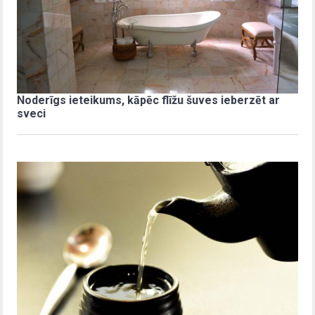
Noderīgs ieteikums, kāpēc flīžu šuves ieberzēt ar
sveci