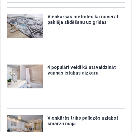
Vienkāršas metodes kā novērst
paklāja slīdēšanu uz grīdas
4 populāri veidi kā atsvaidzināt
vannas istabas aizkaru
Vienkāršs triks palīdzēs uzlabot
smaržu mājā