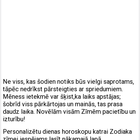
Ne viss, kas šodien notiks būs vielgi saprotams,
tāpēc nedrīkst pārsteigties ar spriedumiem.
Mēness ietekmē var šķist,ka laiks apstājas;
šobrīd viss pārkārtojas un mainās, tas prasa
daudz laika. Novēlām visām Zīmēm pacietību un
izturību!
Personalizētu dienas horoskopu katrai Zodiaka
zīmei iespējams lasīt nākamajā lapā.