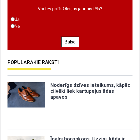
Vai tev patīk Olesjas jaunais tēls?
Jā
Nē
Balso
POPULĀRĀKIE RAKSTI
Noderīgs dzīves ieteikums, kāpēc
cilvēki liek kartupeļus ādas
apavos
Īpašs horoskops. Uzzini, kāda ir