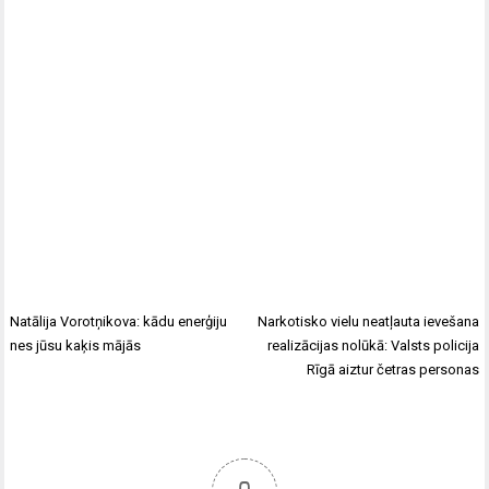
Natālija Vorotņikova: kādu enerģiju
Narkotisko vielu neatļauta ievešana
nes jūsu kaķis mājās
realizācijas nolūkā: Valsts policija
Rīgā aiztur četras personas