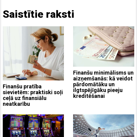
Saistītie raksti
Finanšu minimālisms un
aizņemšanās: kā veidot
pārdomātāku un
Finanšu pratība
ilgtspējīgāku pieeju
sievietēm: praktiski soļi
kreditēšanai
ceļā uz finansiālu
neatkarību