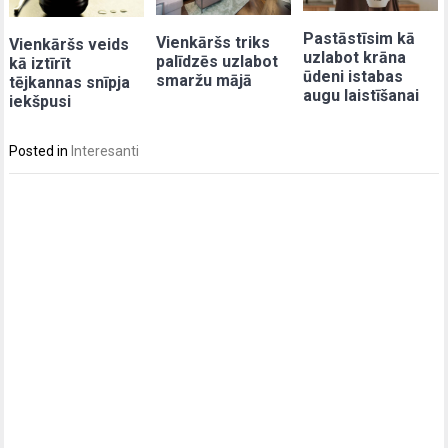
Pastāstīsim kā
Vienkāršs triks
Vienkāršs veids
uzlabot krāna
palīdzēs uzlabot
kā iztīrīt
ūdeni istabas
smaržu mājā
tējkannas snīpja
augu laistīšanai
iekšpusi
Posted in
Interesanti
Post
navigation