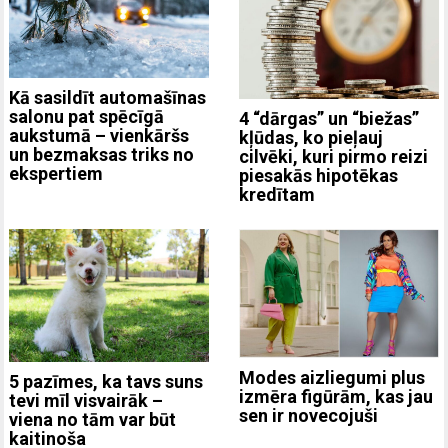
Kā sasildīt automašīnas
salonu pat spēcīgā
4 “dārgas” un “biežas”
aukstumā – vienkāršs
kļūdas, ko pieļauj
un bezmaksas triks no
cilvēki, kuri pirmo reizi
ekspertiem
piesakās hipotēkas
kredītam
Modes aizliegumi plus
5 pazīmes, ka tavs suns
izmēra figūrām, kas jau
tevi mīl visvairāk –
sen ir novecojuši
viena no tām var būt
kaitinoša