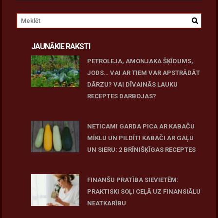
JAUNĀKIE RAKSTI
PETROLEJA, AMONJAKA ŠĶĪDUMS,
JODS… VAI AR TIEM VAR APSTRĀDĀT
DĀRZU? VAI DĪVAINĀS LAUKU
RECEPTES DARBOJAS?
June 25, 2026
NETICAMI GARDA PICA AR KABAČU
MĪKLU UN PILDĪTI KABAČI AR GAĻU
UN SIERU: 2 BRĪNIŠĶĪGAS RECEPTES
June 25, 2026
FINANŠU PRATĪBA SIEVIETĒM:
PRAKTISKI SOĻI CEĻĀ UZ FINANSIĀLU
NEATKARĪBU
June 11, 2026