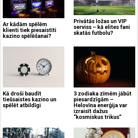
Privātās ložas un VIP
Ar kādām spēlēm
serviss – kā elites fani
klienti tiek piesaistīti
skatās futbolu?
kazino spēlēšanai?
3 zodiaka zīmēm jābūt
Kā droši baudīt
piesardzīgām –
tiešsaistes kazino un
Helovīna enerģija var
spēlēt atbildīgi
izraisīt dažus
“kosmiskus trikus”