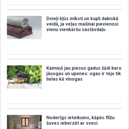
Dvieļi kļūs mīksti un kupli dabiskā
veidā, ja veļas mašīnai pievienosi
vienu vienkāršu sastāvdaļu
Kaimiņš jau piecus gadus šādi baro
jāņogas un upenes: ogas ir teju tik
lielas kā vīnogas
Noderīgs ieteikums, kāpēc flīžu
šuves ieberzēt ar sveci