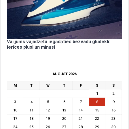
Vai jums vajadzētu iegādāties bezvadu gludekli:
ierīces plusi un mīnusi
AUGUST 2026
M
T
W
T
F
S
S
1
2
3
4
5
6
7
8
9
10
11
12
13
14
15
16
17
18
19
20
21
22
23
24
25
26
27
28
29
30