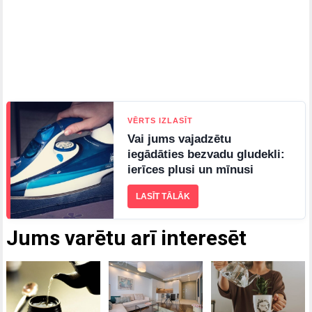
VĒRTS IZLASĪT
Vai jums vajadzētu
iegādāties bezvadu gludekli:
ierīces plusi un mīnusi
LASĪT TĀLĀK
Jums varētu arī interesēt