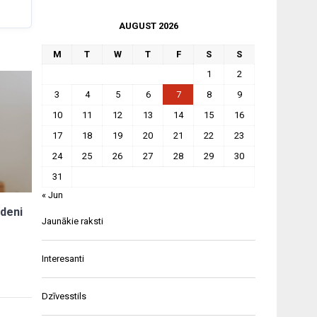
AUGUST 2026
M
T
W
T
F
S
S
1
2
3
4
5
6
7
8
9
10
11
12
13
14
15
16
17
18
19
20
21
22
23
24
25
26
27
28
29
30
31
« Jun
ūdeni
Jaunākie raksti
Interesanti
Dzīvesstils