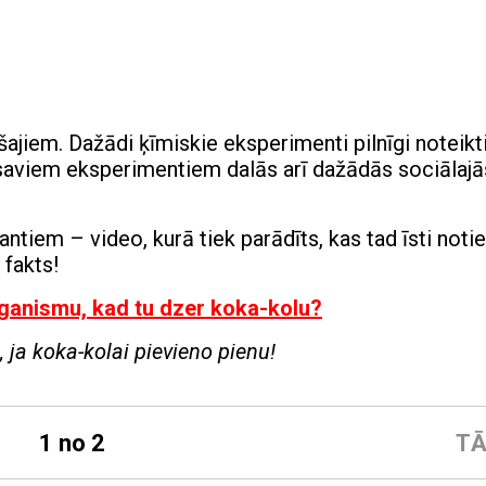
ušajiem. Dažādi ķīmiskie eksperimenti pilnīgi noteikt
r saviem eksperimentiem dalās arī dažādās sociālajā
tiem – video, kurā tiek parādīts, kas tad īsti notiek
 fakts!
rganismu, kad tu dzer koka-kolu?
, ja koka-kolai pievieno pienu!
1 no 2
TĀ