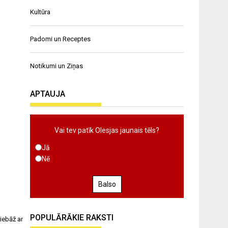
Kultūra
Padomi un Receptes
Notikumi un Ziņas
APTAUJA
Vai tev patīk Olesjas jaunais tēls?
Jā
Nē
Balso
POPULĀRĀKIE RAKSTI
iebāž ar