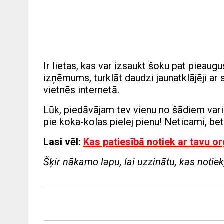
Ir lietas, kas var izsaukt šoku pat pieaug
izņēmums, turklāt daudzi jaunatklājēji a
vietnēs internetā.
Lūk, piedāvājam tev vienu no šādiem varian
pie koka-kolas pielej pienu! Neticami, bet
Lasi vēl:
Kas patiesībā notiek ar tavu o
Šķir nākamo lapu, lai uzzinātu, kas notiek