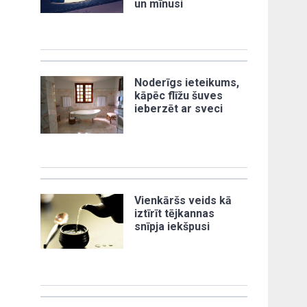
un mīnusi
Noderīgs ieteikums,
kāpēc flīžu šuves
ieberzēt ar sveci
Vienkāršs veids kā
iztīrīt tējkannas
snīpja iekšpusi