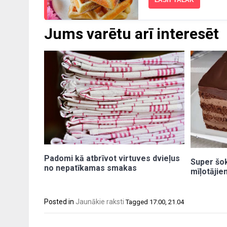
LASĪT TĀLĀK
Jums varētu arī interesēt
Padomi kā atbrīvot virtuves dvieļus
Super šo
no nepatīkamas smakas
mīļotājie
Posted in
Jaunākie raksti
Tagged
17:00
,
21.04