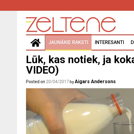
Skip
to
content
JAUNĀKIE RAKSTI
INTERESANTI
D
Lūk, kas notiek, ja kok
VIDEO)
Aigars Andersons
Posted on
20/04/2017
by