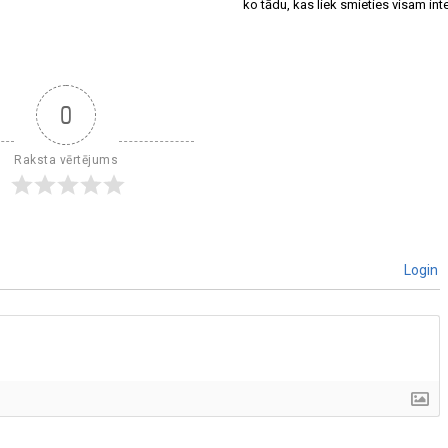
ko tādu, kas liek smieties visam int
0
Raksta vērtējums
Login
]