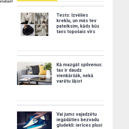
ernetam!
Tests: Izvēlies
kreklu, un mēs tev
pateiksim, kāds būs
tavs topošais vīrs
Kā mazgāt spilvenus:
tas ir daudz
vienkāršāk, nekā
varētu šķist
Vai jums vajadzētu
iegādāties bezvadu
gludekli: ierīces plusi