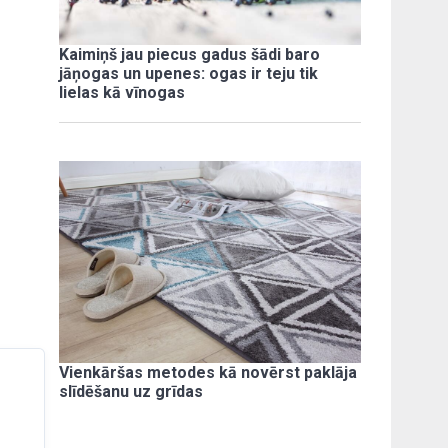
Kaimiņš jau piecus gadus šādi baro
jāņogas un upenes: ogas ir teju tik
lielas kā vīnogas
Vienkāršas metodes kā novērst paklāja
slīdēšanu uz grīdas