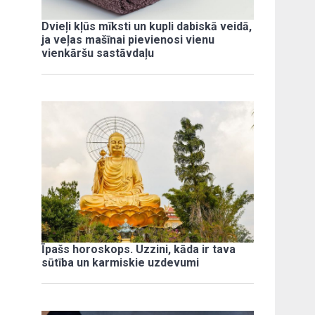
Dvieļi kļūs mīksti un kupli dabiskā veidā,
ja veļas mašīnai pievienosi vienu
vienkāršu sastāvdaļu
Īpašs horoskops. Uzzini, kāda ir tava
sūtība un karmiskie uzdevumi