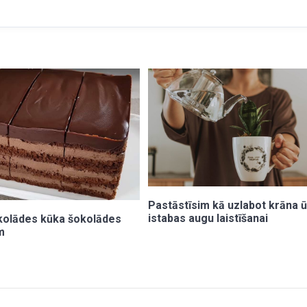
Pastāstīsim kā uzlabot krāna 
istabas augu laistīšanai
kolādes kūka šokolādes
m