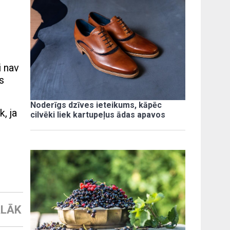
i nav
s
Noderīgs dzīves ieteikums, kāpēc
, ja
cilvēki liek kartupeļus ādas apavos
LĀK