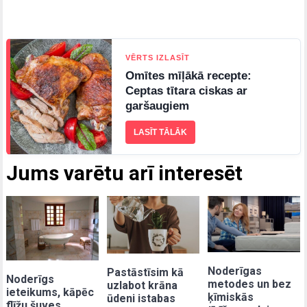
VĒRTS IZLASĪT
Omītes mīļākā recepte:
Ceptas tītara ciskas ar
garšaugiem
LASĪT TĀLĀK
Jums varētu arī interesēt
Noderīgas
Pastāstīsim kā
Noderīgs
metodes un bez
uzlabot krāna
ieteikums, kāpēc
ķīmiskās
ūdeni istabas
flīžu šuves