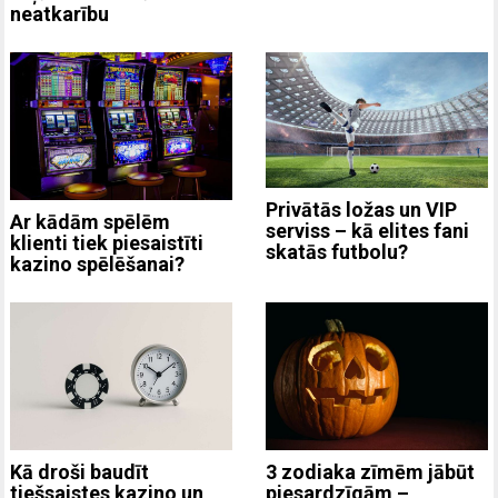
neatkarību
Privātās ložas un VIP
Ar kādām spēlēm
serviss – kā elites fani
klienti tiek piesaistīti
skatās futbolu?
kazino spēlēšanai?
3 zodiaka zīmēm jābūt
Kā droši baudīt
piesardzīgām –
tiešsaistes kazino un