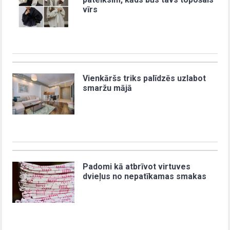
vīrs
Vienkāršs triks palīdzēs uzlabot
smaržu mājā
Padomi kā atbrīvot virtuves
dvieļus no nepatīkamas smakas