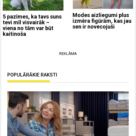
Modes aizliegumi plus
5 pazīmes, ka tavs suns
izmēra figūrām, kas jau
tevi mīl visvairāk –
sen ir novecojuši
viena no tām var būt
kaitinoša
REKLĀMA
POPULĀRĀKIE RAKSTI