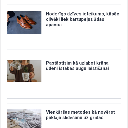
Noderīgs dzīves ieteikums, kāpēc
cilvēki liek kartupeļus ādas
apavos
Pastāstīsim kā uzlabot krāna
ūdeni istabas augu laistīšanai
Vienkāršas metodes kā novērst
paklāja slīdēšanu uz grīdas