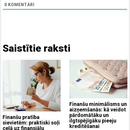
0
KOMENTĀRI
Saistītie raksti
Finanšu minimālisms un
aizņemšanās: kā veidot
pārdomātāku un
Finanšu pratība
ilgtspējīgāku pieeju
sievietēm: praktiski soļi
kreditēšanai
ceļā uz finansiālu