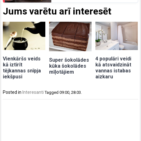
Jums varētu arī interesēt
Vienkāršs veids
4 populāri veidi
Super šokolādes
kā iztīrīt
kā atsvaidzināt
kūka šokolādes
tējkannas snīpja
vannas istabas
mīļotājiem
iekšpusi
aizkaru
Posted in
Interesanti
Tagged
09:00
,
28.03.
Post
navigation