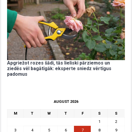
Apgriežot rozes šādi, tās lieliski pārziemos un
ziedēs vēl bagātīgāk: eksperte sniedz vērtīgus
padomus
AUGUST 2026
M
T
W
T
F
S
S
1
2
3
4
5
6
7
8
9