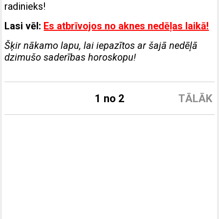
radinieks!
Lasi vēl:
Es atbrīvojos no aknes nedēļas laikā!
Šķir nākamo lapu, lai iepazītos ar šajā nedēļā
dzimušo saderības horoskopu!
1 no 2
TĀLĀK