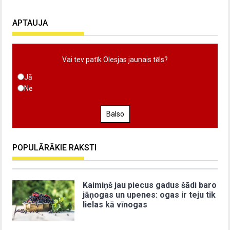
APTAUJA
Vai tev patīk Olesjas jaunais tēls?
Jā
Nē
Balso
POPULĀRĀKIE RAKSTI
Kaimiņš jau piecus gadus šādi baro
jāņogas un upenes: ogas ir teju tik
lielas kā vīnogas