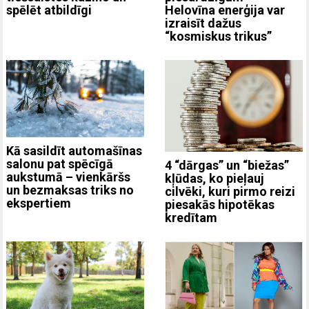
Helovīna enerģija var
spēlēt atbildīgi
izraisīt dažus
“kosmiskus trikus”
Kā sasildīt automašīnas
salonu pat spēcīgā
4 “dārgas” un “biežas”
aukstumā – vienkāršs
kļūdas, ko pieļauj
un bezmaksas triks no
cilvēki, kuri pirmo reizi
ekspertiem
piesakās hipotēkas
kredītam