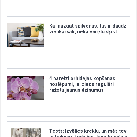
Kā mazgāt spilvenus: tas ir daudz
vienkāršāk, nekā varētu šķist
4 pareizi orhidejas kopšanas
noslēpumi, lai zieds regulāri
ražotu jaunus dzinumus
Tests: Izvēlies kreklu, un mēs tev
pateiksim, kāds būs tavs topošais