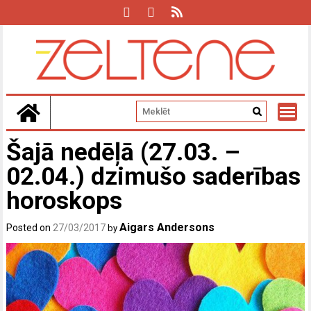
Skip
to
content
Šajā nedēļā (27.03. –
02.04.) dzimušo saderības
horoskops
Aigars Andersons
Posted on
27/03/2017
by