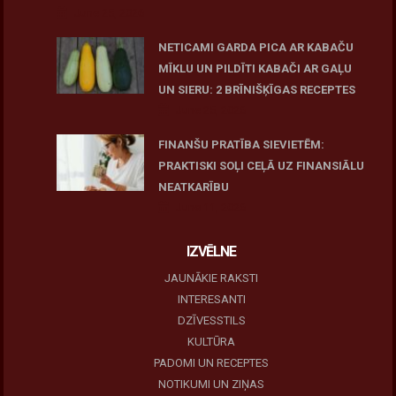
June 25, 2026
NETICAMI GARDA PICA AR KABAČU
MĪKLU UN PILDĪTI KABAČI AR GAĻU
UN SIERU: 2 BRĪNIŠĶĪGAS RECEPTES
June 25, 2026
FINANŠU PRATĪBA SIEVIETĒM:
PRAKTISKI SOĻI CEĻĀ UZ FINANSIĀLU
NEATKARĪBU
June 11, 2026
IZVĒLNE
JAUNĀKIE RAKSTI
INTERESANTI
DZĪVESSTILS
KULTŪRA
PADOMI UN RECEPTES
NOTIKUMI UN ZIŅAS