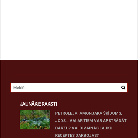
JAUNĀKIE RAKSTI
PETROLEJA, AMONJAKA ŠĶĪDUMS,
JODS… VAI AR TIEM VAR APSTRĀDĀT
DĀRZU? VAI DĪVAINĀS LAUKU
RECEPTES DARBOJAS?