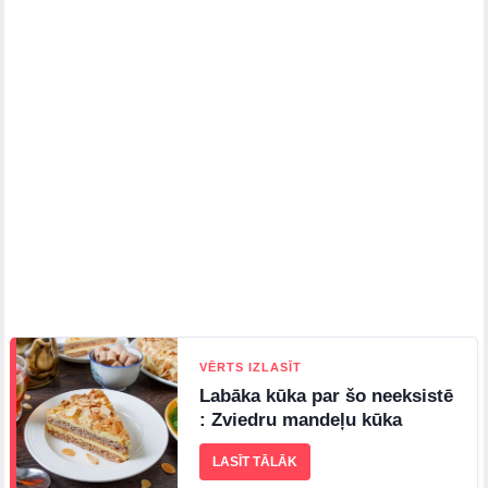
VĒRTS IZLASĪT
Labāka kūka par šo neeksistē
: Zviedru mandeļu kūka
LASĪT TĀLĀK