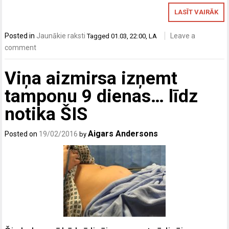
LASĪT VAIRĀK
Posted in
Jaunākie raksti
Leave a
Tagged
01.03
,
22:00
,
LA
comment
Viņa aizmirsa izņemt
tamponu 9 dienas… līdz
notika ŠIS
Aigars Andersons
Posted on
19/02/2016
by