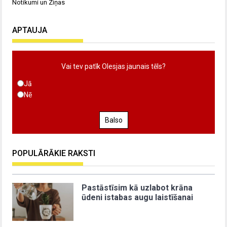
Notikumi un Ziņas
APTAUJA
Vai tev patīk Olesjas jaunais tēls?
Jā
Nē
Balso
POPULĀRĀKIE RAKSTI
Pastāstīsim kā uzlabot krāna
ūdeni istabas augu laistīšanai