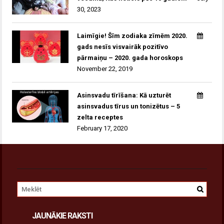
30, 2023
Laimīgie! Šīm zodiaka zīmēm 2020.
gads nesīs visvairāk pozitīvo
pārmaiņu – 2020. gada horoskops
November 22, 2019
Asinsvadu tīrīšana: Kā uzturēt
asinsvadus tīrus un tonizētus – 5
zelta receptes
February 17, 2020
JAUNĀKIE RAKSTI