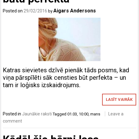
Aigars Andersons
Posted on
29/02/2016
by
Katras sievietes dzīvē pienāk tāds posms, kad
viņa pārspīlēti sāk censties būt perfekta – un
tam ir loģisks izskaidrojums.
LASĪT VAIRĀK
Posted in
Jaunākie raksti
Leave a
Tagged
01.03
,
10:00
,
mans
comment