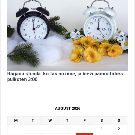
Raganu stunda: ko tas nozīmē, ja bieži pamostaties
pulksten 3:00
AUGUST 2026
M
T
W
T
F
S
S
1
2