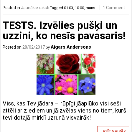
Posted in
Jaunākie raksti
1 Comment
Tagged
01.03
,
10:00
,
mans
TESTS. Izvēlies pušķi un
uzzini, ko nesīs pavasaris!
Aigars Andersons
Posted on
28/02/2017
by
Viss, kas Tev jādara – rūpīgi jāaplūko visi seši
attēli ar ziediem un jāizvēlas viens no tiem, kurš
tevi dotajā mirklī uzrunā visvairāk!
LASĪT VAIRĀK