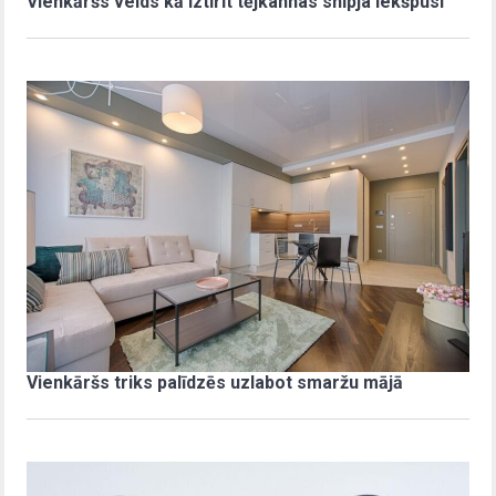
Vienkāršs veids kā iztīrīt tējkannas snīpja iekšpusi
Vienkāršs triks palīdzēs uzlabot smaržu mājā