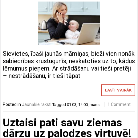
Sievietes, īpaši jaunās māmiņas, bieži vien nonāk
sabiedrības krustugunīs, neskatoties uz to, kādus
lēmumus pieņem. Ar strādāšanu vai tieši pretēji
– nestrādāšanu, ir tieši tāpat.
LASĪT VAIRĀK
Posted in
Jaunākie raksti
1 Comment
Tagged
01.03
,
14:00
,
mans
Uztaisi pati savu ziemas
dārzu uz palodzes virtuvē!