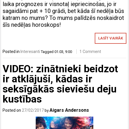
laika prognozes ir visnotaļ iepriecinošas, jo ir
sagaidāmi pat + 10 grādi, bet kāda šī nedēļa būs
katram no mums? To mums palīdzēs noskaidrot
šīs nedēļas horoskops!
LASĪT VAIRĀK
Posted in
Interesanti
1 Comment
Tagged
01.03
,
9:00
VIDEO: zinātnieki beidzot
ir atklājuši, kādas ir
seksīgākās sieviešu deju
kustības
Aigars Andersons
Posted on
27/02/2017
by