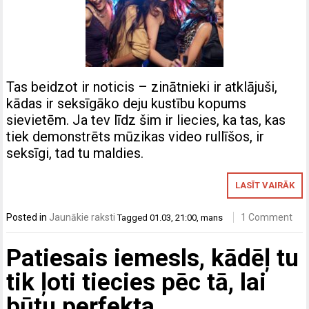
Tas beidzot ir noticis – zinātnieki ir atklājuši,
kādas ir seksīgāko deju kustību kopums
sievietēm. Ja tev līdz šim ir liecies, ka tas, kas
tiek demonstrēts mūzikas video rullīšos, ir
seksīgi, tad tu maldies.
LASĪT VAIRĀK
Posted in
Jaunākie raksti
1 Comment
Tagged
01.03
,
21:00
,
mans
Patiesais iemesls, kādēļ tu
tik ļoti tiecies pēc tā, lai
būtu perfekta