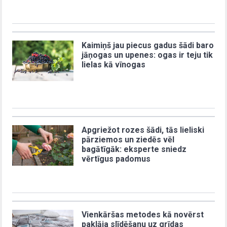
Kaimiņš jau piecus gadus šādi baro
jāņogas un upenes: ogas ir teju tik
lielas kā vīnogas
Apgriežot rozes šādi, tās lieliski
pārziemos un ziedēs vēl
bagātīgāk: eksperte sniedz
vērtīgus padomus
Vienkāršas metodes kā novērst
paklāja slīdēšanu uz grīdas