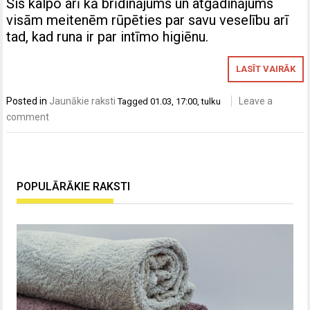
Šis kalpo arī kā brīdinājums un atgādinājums
visām meitenēm rūpēties par savu veselību arī
tad, kad runa ir par intīmo higiēnu.
LASĪT VAIRĀK
Posted in
Jaunākie raksti
Leave a
Tagged
01.03
,
17:00
,
tulku
comment
POPULĀRĀKIE RAKSTI