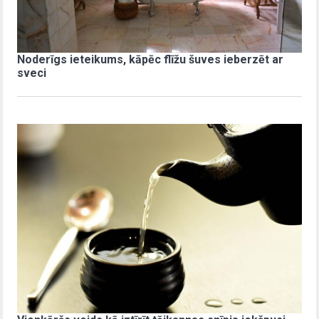
Noderīgs ieteikums, kāpēc flīžu šuves ieberzēt ar
sveci