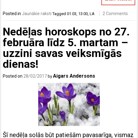
Posted in
Jaunākie raksti
2 Comments
Tagged
01.03
,
13:00
,
LA
Nedēļas horoskops no 27.
februāra līdz 5. martam –
uzzini savas veiksmīgās
dienas!
Aigars Andersons
Posted on
28/02/2017
by
Šī nedēļa solās būt patiešām pavasarīga, vismaz