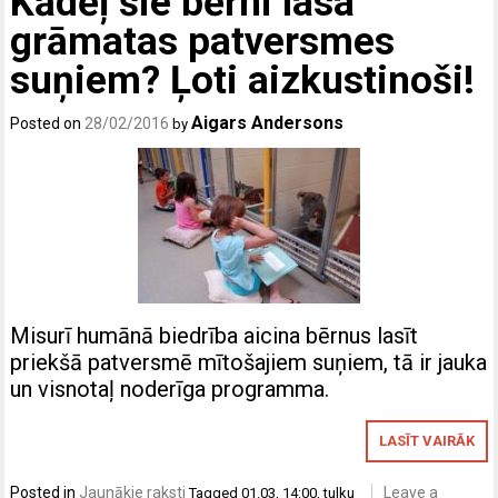
Kādēļ šie bērni lasa
grāmatas patversmes
suņiem? Ļoti aizkustinoši!
Aigars Andersons
Posted on
28/02/2016
by
Misurī humānā biedrība aicina bērnus lasīt
priekšā patversmē mītošajiem suņiem, tā ir jauka
un visnotaļ noderīga programma.
LASĪT VAIRĀK
Posted in
Jaunākie raksti
Leave a
Tagged
01.03
,
14:00
,
tulku