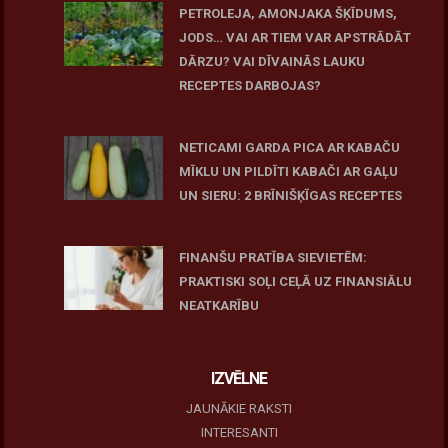
PETROLEJA, AMONJAKA ŠĶĪDUMS,
JODS… VAI AR TIEM VAR APSTRĀDĀT
DĀRZU? VAI DĪVAINĀS LAUKU
RECEPTES DARBOJAS?
June 25, 2026
NETICAMI GARDA PICA AR KABAČU
MĪKLU UN PILDĪTI KABAČI AR GAĻU
UN SIERU: 2 BRĪNIŠĶĪGAS RECEPTES
June 25, 2026
FINANŠU PRATĪBA SIEVIETĒM:
PRAKTISKI SOĻI CEĻĀ UZ FINANSIĀLU
NEATKARĪBU
June 11, 2026
IZVĒLNE
JAUNĀKIE RAKSTI
INTERESANTI