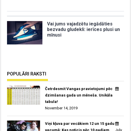
Vai jums vajadzētu iegādāties
bezvadu gludekli: ierīces plusi un
mīnusi
POPULĀRI RAKSTI
Četrdesmit Vangas pravietojumi pēc
dzimšanas gada un mēneša. Unikāla
tabula!
November 14, 2019
Viņi kļuva par vecākiem 12 un 15 gadu
vecumā; Kas noticis pēc 10 gadiem
July