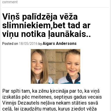
comment
Viņš palīdzēja vēža
slimniekiem,bet tad ar
viņu notika ļaunākais..
Aigars Andersons
Posted on
18/05/2016
by
Par spīti tam, ka zēnu ķircināja par to, ka viņš
izskatās pēc meitenes, septiņus gadus vecais
Vinnijs Dezautels neļāva nekam stāties savā
ceļā, lai izaudzētu matus, kurus ziedot vēža