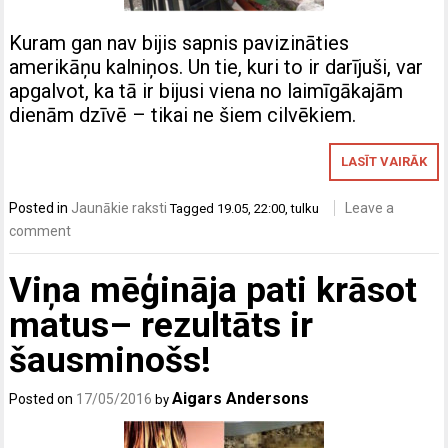
Kuram gan nav bijis sapnis pavizināties
amerikāņu kalniņos. Un tie, kuri to ir darījuši, var
apgalvot, ka tā ir bijusi viena no laimīgākajām
dienām dzīvē – tikai ne šiem cilvēkiem.
LASĪT VAIRĀK
Posted in
Jaunākie raksti
Leave a
Tagged
19.05
,
22:00
,
tulku
comment
Viņa mēģināja pati krāsot
matus– rezultāts ir
šausminošs!
Aigars Andersons
Posted on
17/05/2016
by