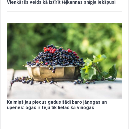
Vienkāršs veids kā iztīrīt tējkannas snīpja iekšpusi
Kaimiņš jau piecus gadus šādi baro jāņogas un
upenes: ogas ir teju tik lielas kā vīnogas