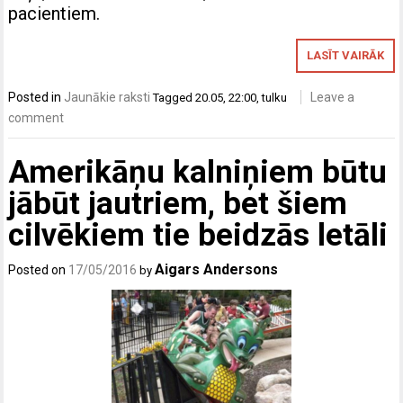
pacientiem.
LASĪT VAIRĀK
Posted in
Jaunākie raksti
Leave a
Tagged
20.05
,
22:00
,
tulku
comment
Amerikāņu kalniņiem būtu
jābūt jautriem, bet šiem
cilvēkiem tie beidzās letāli
Aigars Andersons
Posted on
17/05/2016
by