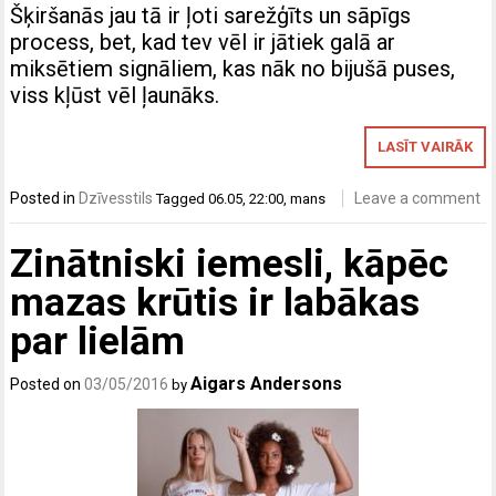
Šķiršanās jau tā ir ļoti sarežģīts un sāpīgs
process, bet, kad tev vēl ir jātiek galā ar
miksētiem signāliem, kas nāk no bijušā puses,
viss kļūst vēl ļaunāks.
LASĪT VAIRĀK
Posted in
Dzīvesstils
Leave a comment
Tagged
06.05
,
22:00
,
mans
Zinātniski iemesli, kāpēc
mazas krūtis ir labākas
par lielām
Aigars Andersons
Posted on
03/05/2016
by