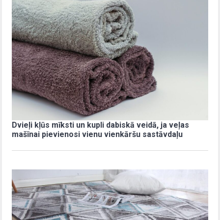
Dvieļi kļūs mīksti un kupli dabiskā veidā, ja veļas
mašīnai pievienosi vienu vienkāršu sastāvdaļu