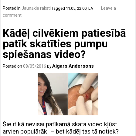
Posted in
Jaunākie raksti
Leave a
Tagged
11.05
,
22:00
,
LA
comment
Kādēļ cilvēkiem patiesībā
patīk skatīties pumpu
spiešanas video?
Aigars Andersons
Posted on
08/05/2016
by
Šie it kā nevisai patīkamā skata video kļūst
arvien populārāki – bet kādēļ tas tā notiek?