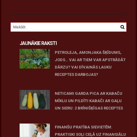
JAUNĀKIE RAKSTI
PETROLEJA, AMONJAKA ŠĶĪDUMS,
JODS… VAI AR TIEM VAR APSTRĀDĀT
DĀRZU? VAI DĪVAINĀS LAUKU
RECEPTES DARBOJAS?
June 25, 2026
NETICAMI GARDA PICA AR KABAČU
MĪKLU UN PILDĪTI KABAČI AR GAĻU
UN SIERU: 2 BRĪNIŠĶĪGAS RECEPTES
June 25, 2026
FINANŠU PRATĪBA SIEVIETĒM:
PRAKTISKI SOĻI CEĻĀ UZ FINANSIĀLU