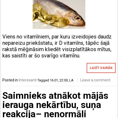
Viens no vitamīniem, par kuru izveidojies daudz
nepareizu priekšstatu, ir D vitamīns, tāpēc šajā
rakstā mēģināsim kliedēt visizplatītākos mītus,
kas saistīti ar šo svarīgo vitamīnu.
LASĪT VAIRĀK
Posted in
Interesanti
Leave a comment
Tagged
16.01
,
22:00
,
LA
Saimnieks atnākot mājās
ierauga nekārtību, suņa
reakcija– nenormāli