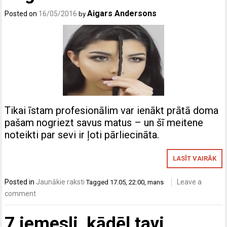
Aigars Andersons
Posted on
16/05/2016
by
Tikai īstam profesionālim var ienākt prātā doma
pašam nogriezt savus matus – un šī meitene
noteikti par sevi ir ļoti pārliecināta.
LASĪT VAIRĀK
Posted in
Jaunākie raksti
Leave a
Tagged
17.05
,
22:00
,
mans
comment
7 iemesli, kādēļ tavi