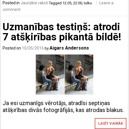
Posted in
Jaunākie raksti
Leave a
Tagged
12.05
,
22:00
,
tulku
comment
Uzmanības testiņš: atrodi
7 atšķirības pikantā bildē!
Aigars Andersons
Posted on
10/05/2016
by
Ja esi uzmanīgs vērotājs, atradīsi septiņas
atšķirības divās fotogrāfijās, kas atrodas blakus.
LASĪT VAIRĀK