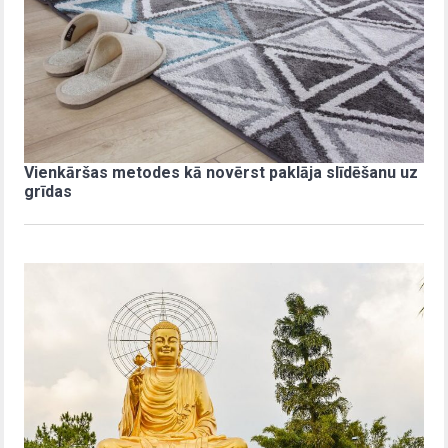
Vienkāršas metodes kā novērst paklāja slīdēšanu uz
grīdas