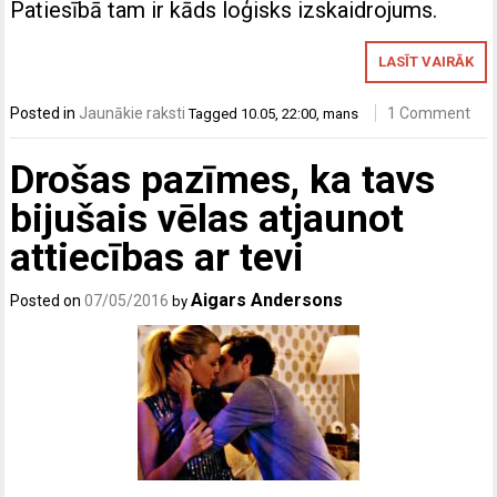
Patiesībā tam ir kāds loģisks izskaidrojums.
LASĪT VAIRĀK
Posted in
Jaunākie raksti
1 Comment
Tagged
10.05
,
22:00
,
mans
Drošas pazīmes, ka tavs
bijušais vēlas atjaunot
attiecības ar tevi
Aigars Andersons
Posted on
07/05/2016
by