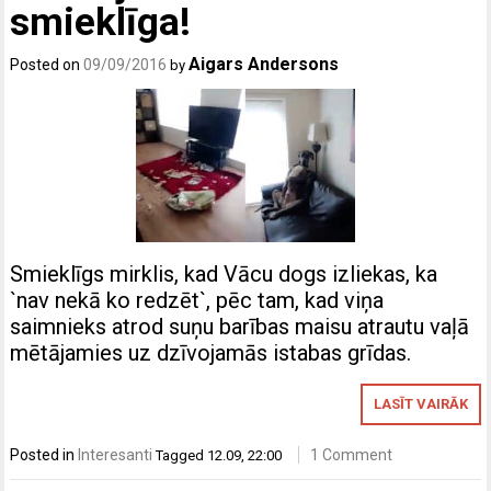
smieklīga!
Aigars Andersons
Posted on
09/09/2016
by
Smieklīgs mirklis, kad Vācu dogs izliekas, ka
`nav nekā ko redzēt`, pēc tam, kad viņa
saimnieks atrod suņu barības maisu atrautu vaļā
mētājamies uz dzīvojamās istabas grīdas.
LASĪT VAIRĀK
Posted in
Interesanti
1 Comment
Tagged
12.09
,
22:00