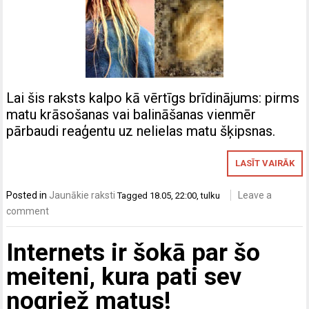
Lai šis raksts kalpo kā vērtīgs brīdinājums: pirms
matu krāsošanas vai balināšanas vienmēr
pārbaudi reaģentu uz nelielas matu šķipsnas.
LASĪT VAIRĀK
Posted in
Jaunākie raksti
Leave a
Tagged
18.05
,
22:00
,
tulku
comment
Internets ir šokā par šo
meiteni, kura pati sev
nogriež matus!