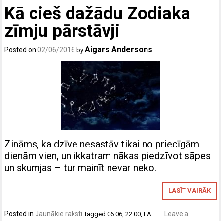
Kā cieš dažādu Zodiaka
zīmju pārstāvji
Aigars Andersons
Posted on
02/06/2016
by
Zināms, ka dzīve nesastāv tikai no priecīgām
dienām vien, un ikkatram nākas piedzīvot sāpes
un skumjas – tur mainīt nevar neko.
LASĪT VAIRĀK
Posted in
Jaunākie raksti
Leave a
Tagged
06.06
,
22:00
,
LA