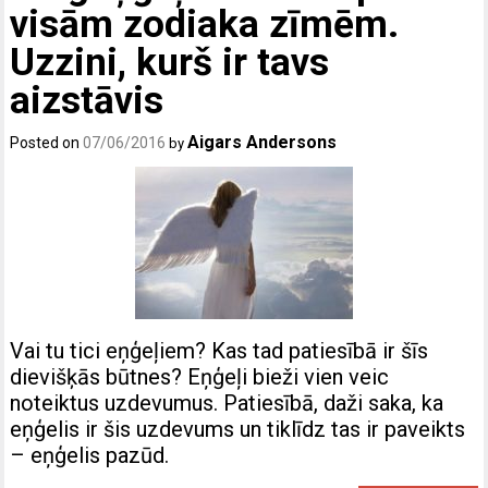
visām zodiaka zīmēm.
Uzzini, kurš ir tavs
aizstāvis
Aigars Andersons
Posted on
07/06/2016
by
Vai tu tici eņģeļiem? Kas tad patiesībā ir šīs
dievišķās būtnes? Eņģeļi bieži vien veic
noteiktus uzdevumus. Patiesībā, daži saka, ka
eņģelis ir šis uzdevums un tiklīdz tas ir paveikts
– eņģelis pazūd.