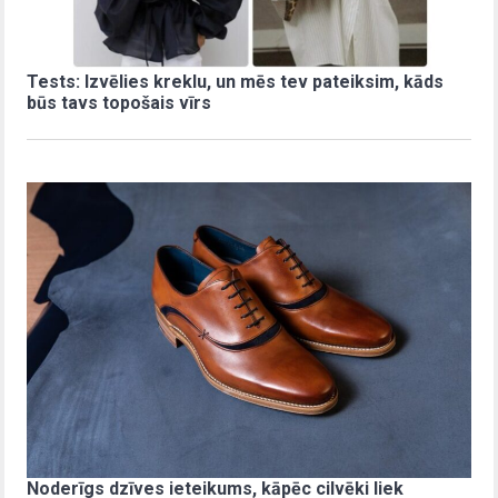
Tests: Izvēlies kreklu, un mēs tev pateiksim, kāds
būs tavs topošais vīrs
Noderīgs dzīves ieteikums, kāpēc cilvēki liek