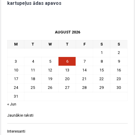
kartupeļus ādas apavos
AUGUST 2026
M
T
W
T
F
S
S
1
2
3
4
5
6
7
8
9
10
11
12
13
14
15
16
17
18
19
20
21
22
23
24
25
26
27
28
29
30
31
« Jun
Jaunākie raksti
Interesanti