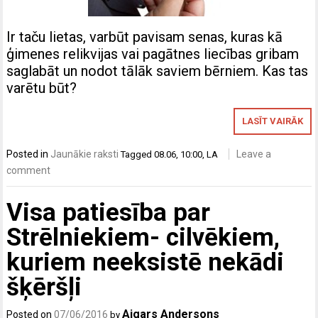
Ir taču lietas, varbūt pavisam senas, kuras kā
ģimenes relikvijas vai pagātnes liecības gribam
saglabāt un nodot tālāk saviem bērniem. Kas tas
varētu būt?
LASĪT VAIRĀK
Posted in
Jaunākie raksti
Leave a
Tagged
08.06
,
10:00
,
LA
comment
Visa patiesība par
Strēlniekiem- cilvēkiem,
kuriem neeksistē nekādi
šķēršļi
Aigars Andersons
Posted on
07/06/2016
by