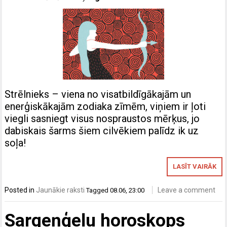
Strēlnieks – viena no visatbildīgākajām un
enerģiskākajām zodiaka zīmēm, viņiem ir ļoti
viegli sasniegt visus nospraustos mērķus, jo
dabiskais šarms šiem cilvēkiem palīdz ik uz
soļa!
LASĪT VAIRĀK
Posted in
Jaunākie raksti
Leave a comment
Tagged
08.06
,
23:00
Sargeņģeļu horoskops