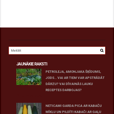
JAUNĀKIE RAKSTI
PETROLEJA, AMONJAKA ŠĶĪDUMS,
JODS… VAI AR TIEM VAR APSTRĀDĀT
DĀRZU? VAI DĪVAINĀS LAUKU
RECEPTES DARBOJAS?
June 25, 2026
NETICAMI GARDA PICA AR KABAČU
MĪKLU UN PILDĪTI KABAČI AR GAĻU