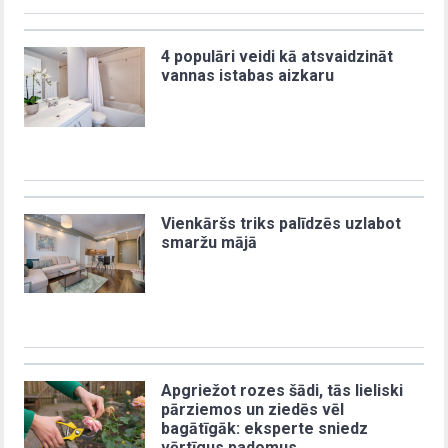
4 populāri veidi kā atsvaidzināt
vannas istabas aizkaru
Vienkāršs triks palīdzēs uzlabot
smaržu mājā
Apgriežot rozes šādi, tās lieliski
pārziemos un ziedēs vēl
bagātīgāk: eksperte sniedz
vērtīgus padomus