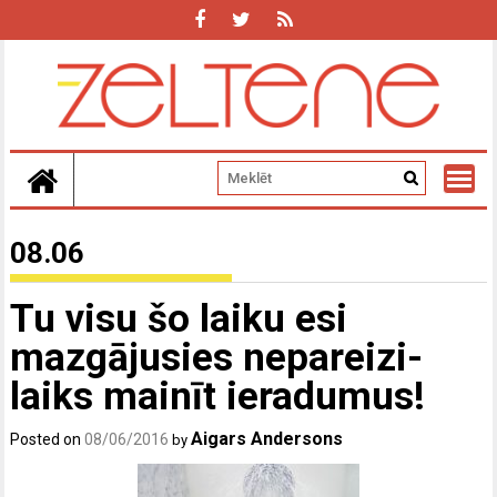
Skip
to
content
08.06
Tu visu šo laiku esi
mazgājusies nepareizi-
laiks mainīt ieradumus!
Aigars Andersons
Posted on
08/06/2016
by