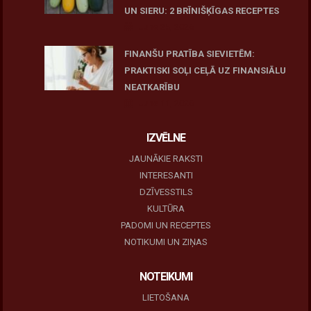
UN SIERU: 2 BRĪNIŠĶĪGAS RECEPTES
June 25, 2026
FINANŠU PRATĪBA SIEVIETĒM:
PRAKTISKI SOĻI CEĻĀ UZ FINANSIĀLU
NEATKARĪBU
June 11, 2026
IZVĒLNE
JAUNĀKIE RAKSTI
INTERESANTI
DZĪVESSTILS
KULTŪRA
PADOMI UN RECEPTES
NOTIKUMI UN ZIŅAS
NOTEIKUMI
LIETOŠANA