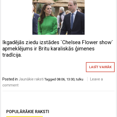
Ikgadējās ziedu izstādes `Chelsea Flower show`
apmeklējums ir Britu karaliskās ģimenes
tradīcija.
LASĪT VAIRĀK
Posted in
Jaunākie raksti
Leave a
Tagged
08.06
,
13:00
,
tulku
comment
POPULĀRĀKIE RAKSTI