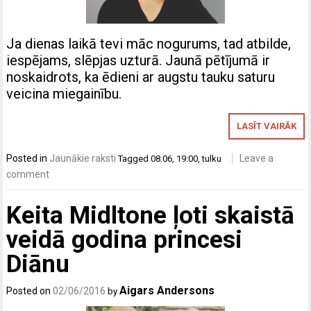
Ja dienas laikā tevi māc nogurums, tad atbilde,
iespējams, slēpjas uzturā. Jaunā pētījumā ir
noskaidrots, ka ēdieni ar augstu tauku saturu
veicina miegainību.
LASĪT VAIRĀK
Posted in
Jaunākie raksti
Leave a
Tagged
08.06
,
19:00
,
tulku
comment
Keita Midltone ļoti skaistā
veidā godina princesi
Diānu
Aigars Andersons
Posted on
02/06/2016
by