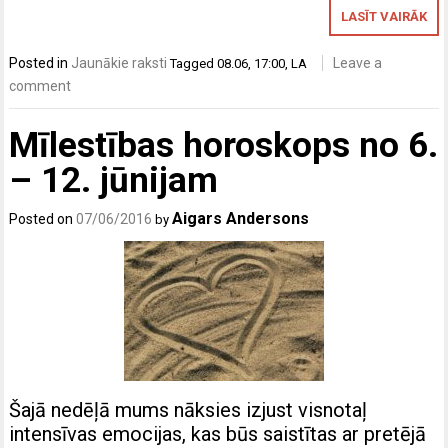
LASĪT VAIRĀK
Posted in
Jaunākie raksti
Leave a
Tagged
08.06
,
17:00
,
LA
comment
Mīlestības horoskops no 6.
– 12. jūnijam
Aigars Andersons
Posted on
07/06/2016
by
Šajā nedēļā mums nāksies izjust visnotaļ
intensīvas emocijas, kas būs saistītas ar pretējā