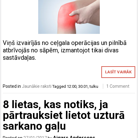
Viņš izvairījās no ceļgala operācijas un pilnībā
atbrīvojās no sāpēm, izmantojot tikai divas
sastāvdaļas.
LASĪT VAIRĀK
Posted in
Jaunākie raksti
1 Comment
Tagged
12:00
,
30.01
,
tulku
8 lietas, kas notiks, ja
pārtrauksiet lietot uzturā
sarkano gaļu
Aigars Andersons