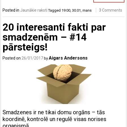
Posted in
Jaunākie raksti
3 Comments
Tagged
19:00
,
30.01
,
mans
20 interesanti fakti par
smadzenēm – #14
pārsteigs!
Aigars Andersons
Posted on
26/01/2017
by
Smadzenes ir ne tikai domu orgāns – tās
koordinē, kontrolē un regulē visas norises
organismā.