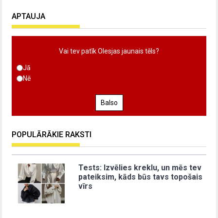
APTAUJA
Vai tev patīk Olesjas jaunais tēls?
Jā
Nē
Balso
POPULĀRĀKIE RAKSTI
Tests: Izvēlies kreklu, un mēs tev
pateiksim, kāds būs tavs topošais
vīrs