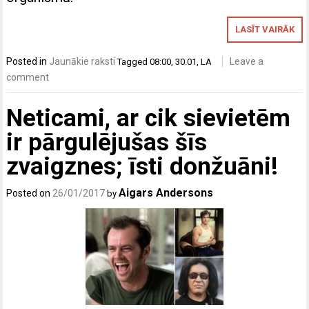
LASĪT VAIRĀK
Posted in
Jaunākie raksti
Leave a
Tagged
08:00
,
30.01
,
LA
comment
Neticami, ar cik sievietēm
ir pārgulējušas šīs
zvaigznes; īsti donžuāni!
Aigars Andersons
Posted on
26/01/2017
by