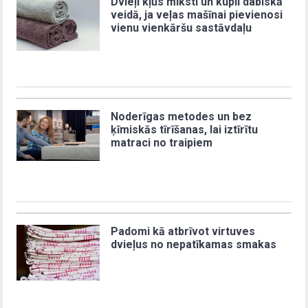
Dvieļi kļūs mīksti un kupli dabiskā
veidā, ja veļas mašīnai pievienosi
vienu vienkāršu sastāvdaļu
Noderīgas metodes un bez
ķīmiskās tīrīšanas, lai iztīrītu
matraci no traipiem
Padomi kā atbrīvot virtuves
dvieļus no nepatīkamas smakas