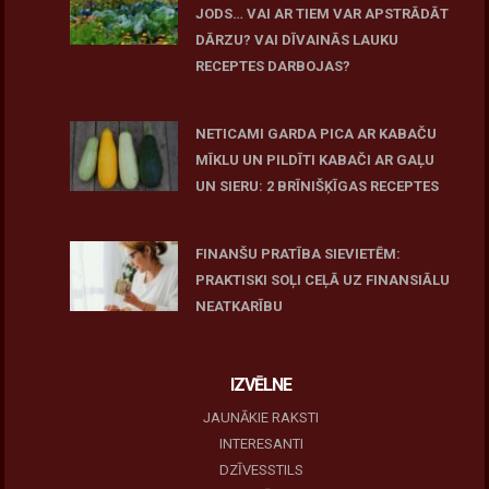
JODS… VAI AR TIEM VAR APSTRĀDĀT
DĀRZU? VAI DĪVAINĀS LAUKU
RECEPTES DARBOJAS?
June 25, 2026
NETICAMI GARDA PICA AR KABAČU
MĪKLU UN PILDĪTI KABAČI AR GAĻU
UN SIERU: 2 BRĪNIŠĶĪGAS RECEPTES
June 25, 2026
FINANŠU PRATĪBA SIEVIETĒM:
PRAKTISKI SOĻI CEĻĀ UZ FINANSIĀLU
NEATKARĪBU
June 11, 2026
IZVĒLNE
JAUNĀKIE RAKSTI
INTERESANTI
DZĪVESSTILS