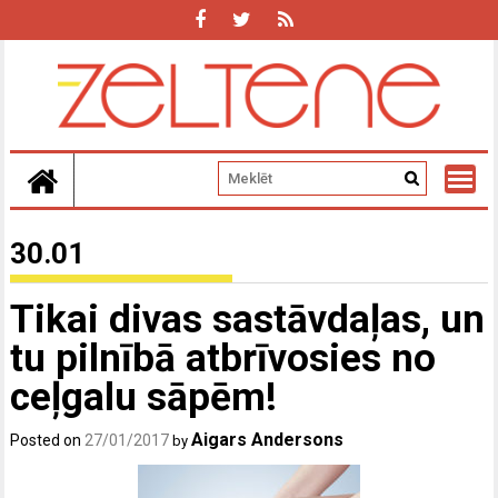
Skip
to
content
30.01
Tikai divas sastāvdaļas, un
tu pilnībā atbrīvosies no
ceļgalu sāpēm!
Aigars Andersons
Posted on
27/01/2017
by