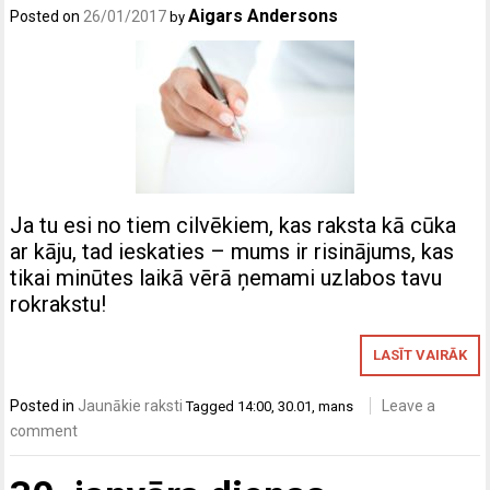
Aigars Andersons
Posted on
26/01/2017
by
Ja tu esi no tiem cilvēkiem, kas raksta kā cūka
ar kāju, tad ieskaties – mums ir risinājums, kas
tikai minūtes laikā vērā ņemami uzlabos tavu
rokrakstu!
LASĪT VAIRĀK
Posted in
Jaunākie raksti
Leave a
Tagged
14:00
,
30.01
,
mans
comment