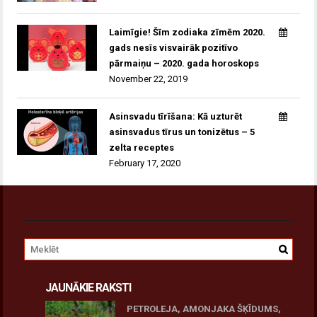
Laimīgie! Šīm zodiaka zīmēm 2020.
gads nesīs visvairāk pozitīvo
pārmaiņu – 2020. gada horoskops
November 22, 2019
Asinsvadu tīrīšana: Kā uzturēt
asinsvadus tīrus un tonizētus – 5
zelta receptes
February 17, 2020
JAUNĀKIE RAKSTI
PETROLEJA, AMONJAKA ŠĶĪDUMS,