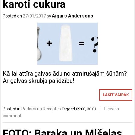
karoti cukura
Aigars Andersons
Posted on
27/01/2017
by
Kā lai attīra galvas ādu no atmirušajām šūnām?
Ar galvas skrubja palīdzību!
LASĪT VAIRĀK
Posted in
Padomi un Receptes
Leave a
Tagged
09:00
,
30.01
comment
FOTO: Baraka un Mišelas