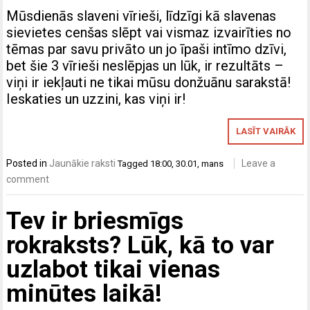
Mūsdienās slaveni vīrieši, līdzīgi kā slavenas
sievietes cenšas slēpt vai vismaz izvairīties no
tēmas par savu privāto un jo īpaši intīmo dzīvi,
bet šie 3 vīrieši neslēpjas un lūk, ir rezultāts –
viņi ir iekļauti ne tikai mūsu donžuānu sarakstā!
Ieskaties un uzzini, kas viņi ir!
LASĪT VAIRĀK
Posted in
Jaunākie raksti
Leave a
Tagged
18:00
,
30.01
,
mans
comment
Tev ir briesmīgs
rokraksts? Lūk, kā to var
uzlabot tikai vienas
minūtes laikā!