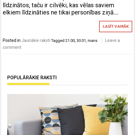
līdzinātos, taču ir cilvēki, kas vēlas saviem
elkiem līdzināties ne tikai personības ziņā….
LASĪT VAIRĀK
Posted in
Jaunākie raksti
Leave a
Tagged
21:00
,
30.01
,
mans
comment
POPULĀRĀKIE RAKSTI