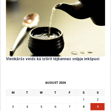
Vienkāršs veids kā iztīrīt tējkannas snīpja iekšpusi
AUGUST 2026
M
T
W
T
F
S
S
1
2
3
4
5
6
7
8
9