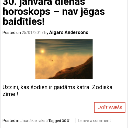
30. janvāra dienas
horoskops – nav jēgas
baidīties!
Aigars Andersons
Posted on
25/01/2017
by
Uzzini, kas šodien ir gaidāms katrai Zodiaka
zīmei!
LASĪT VAIRĀK
Posted in
Jaunākie raksti
Leave a comment
Tagged
30.01