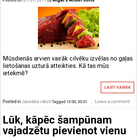
Posted on
27/01/2017
by
Mūsdienās arvien vairāk cilvēku izvēlas no gaļas
lietošanas uzturā atteikties. Kā tas mūs
ietekmē?
LASĪT VAIRĀK
Posted in
Jaunākie raksti
Leave a comment
Tagged
13:00
,
30.01
Lūk, kāpēc šampūnam
vajadzētu pievienot vienu