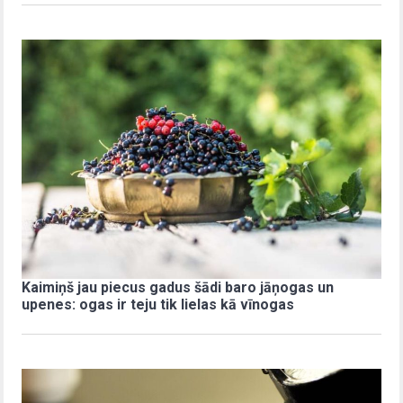
Kaimiņš jau piecus gadus šādi baro jāņogas un
upenes: ogas ir teju tik lielas kā vīnogas