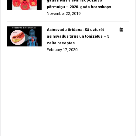
gads nesīs visvairāk pozitīvo
pārmaiņu – 2020. gada horoskops
November 22, 2019
Asinsvadu tīrīšana: Kā uzturēt
asinsvadus tīrus un tonizētus – 5
zelta receptes
February 17, 2020