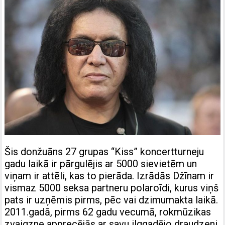
Šis donžuāns 27 grupas “Kiss” koncertturneju
gadu laikā ir pārgulējis ar 5000 sievietēm un
viņam ir attēli, kas to pierāda. Izrādās Džīnam ir
vismaz 5000 seksa partneru polaroīdi, kurus viņš
pats ir uzņēmis pirms, pēc vai dzimumakta laikā.
2011.gadā, pirms 62 gadu vecumā, rokmūzikas
zvaigzne apprecējās ar savu ilggadējo draudzeni