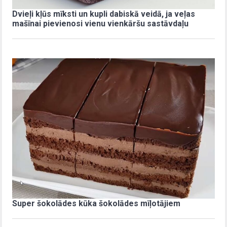
Dvieļi kļūs mīksti un kupli dabiskā veidā, ja veļas
mašīnai pievienosi vienu vienkāršu sastāvdaļu
Super šokolādes kūka šokolādes mīļotājiem