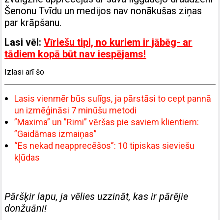
Šenonu Tvīdu un medijos nav nonākušas ziņas
par krāpšanu.
Lasi vēl:
Vīriešu tipi, no kuriem ir jābēg- ar
tādiem kopā būt nav iespējams!
Izlasi arī šo
Lasis vienmēr būs sulīgs, ja pārstāsi to cept pannā
un izmēģināsi 7 minūšu metodi
”Maxima” un ”Rimi” vēršas pie saviem klientiem:
”Gaidāmas izmaiņas”
“Es nekad neapprecēšos”: 10 tipiskas sieviešu
kļūdas
Pāršķir lapu, ja vēlies uzzināt, kas ir pārējie
donžuāni!