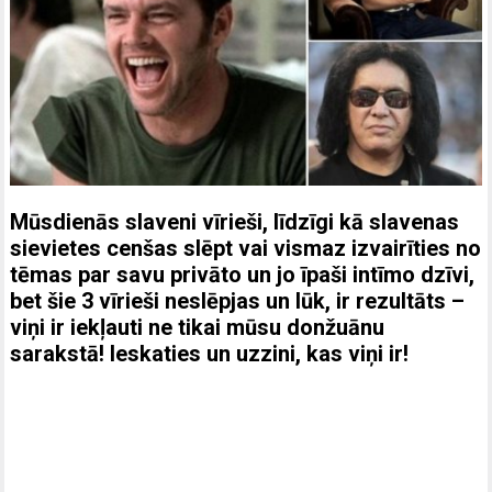
Mūsdienās slaveni vīrieši, līdzīgi kā slavenas
sievietes cenšas slēpt vai vismaz izvairīties no
tēmas par savu privāto un jo īpaši intīmo dzīvi,
bet šie 3 vīrieši neslēpjas un lūk, ir rezultāts –
viņi ir iekļauti ne tikai mūsu donžuānu
sarakstā! Ieskaties un uzzini, kas viņi ir!