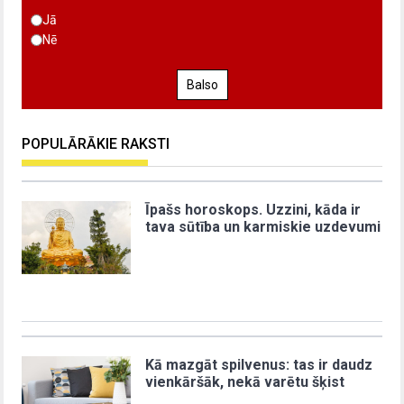
Jā
Nē
Balso
POPULĀRĀKIE RAKSTI
Īpašs horoskops. Uzzini, kāda ir
tava sūtība un karmiskie uzdevumi
Kā mazgāt spilvenus: tas ir daudz
vienkāršāk, nekā varētu šķist