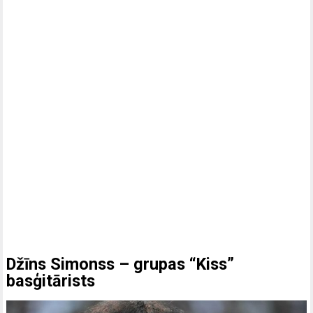
Džīns Simonss – grupas “Kiss”
basģitārists