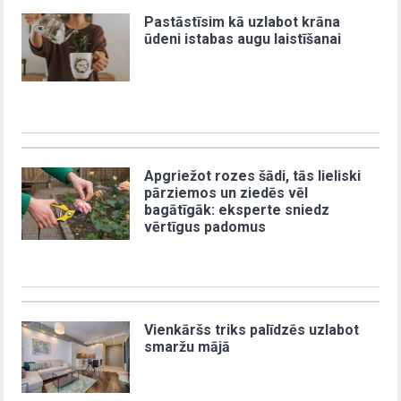
Pastāstīsim kā uzlabot krāna
ūdeni istabas augu laistīšanai
Apgriežot rozes šādi, tās lieliski
pārziemos un ziedēs vēl
bagātīgāk: eksperte sniedz
vērtīgus padomus
Vienkāršs triks palīdzēs uzlabot
smaržu mājā