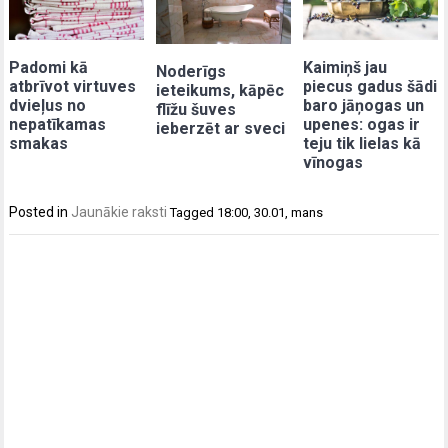
Padomi kā
Kaimiņš jau
Noderīgs
atbrīvot virtuves
piecus gadus šādi
ieteikums, kāpēc
dvieļus no
baro jāņogas un
flīžu šuves
nepatīkamas
upenes: ogas ir
ieberzēt ar sveci
smakas
teju tik lielas kā
vīnogas
Posted in
Jaunākie raksti
Tagged
18:00
,
30.01
,
mans
Post
navigation