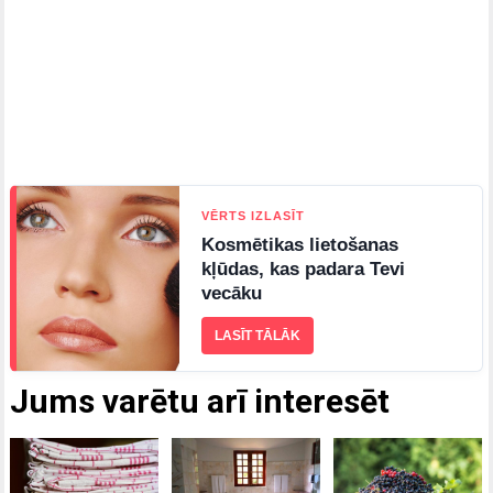
VĒRTS IZLASĪT
Kosmētikas lietošanas
kļūdas, kas padara Tevi
vecāku
LASĪT TĀLĀK
Jums varētu arī interesēt