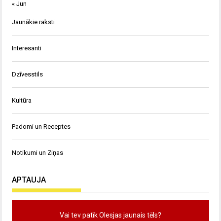
« Jun
Jaunākie raksti
Interesanti
Dzīvesstils
Kultūra
Padomi un Receptes
Notikumi un Ziņas
APTAUJA
Vai tev patīk Olesjas jaunais tēls?