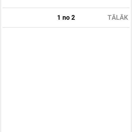
1 no 2
TĀLĀK