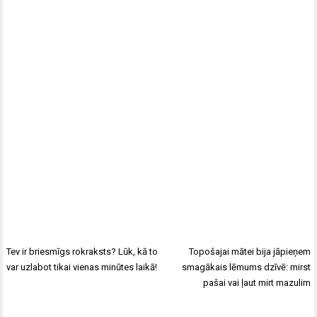
Tev ir briesmīgs rokraksts? Lūk, kā to
Topošajai mātei bija jāpieņem
var uzlabot tikai vienas minūtes laikā!
smagākais lēmums dzīvē: mirst
pašai vai ļaut mirt mazulim