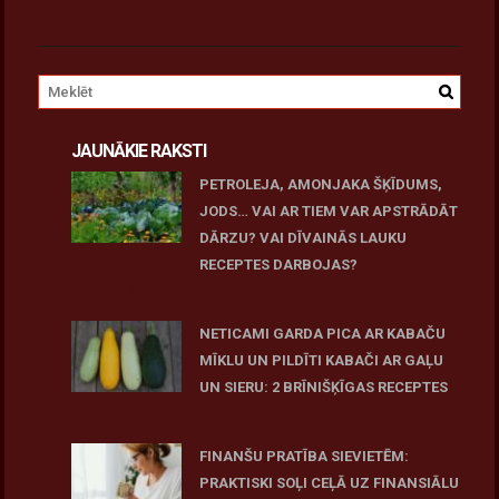
JAUNĀKIE RAKSTI
PETROLEJA, AMONJAKA ŠĶĪDUMS,
JODS… VAI AR TIEM VAR APSTRĀDĀT
DĀRZU? VAI DĪVAINĀS LAUKU
RECEPTES DARBOJAS?
June 25, 2026
NETICAMI GARDA PICA AR KABAČU
MĪKLU UN PILDĪTI KABAČI AR GAĻU
UN SIERU: 2 BRĪNIŠĶĪGAS RECEPTES
June 25, 2026
FINANŠU PRATĪBA SIEVIETĒM:
PRAKTISKI SOĻI CEĻĀ UZ FINANSIĀLU