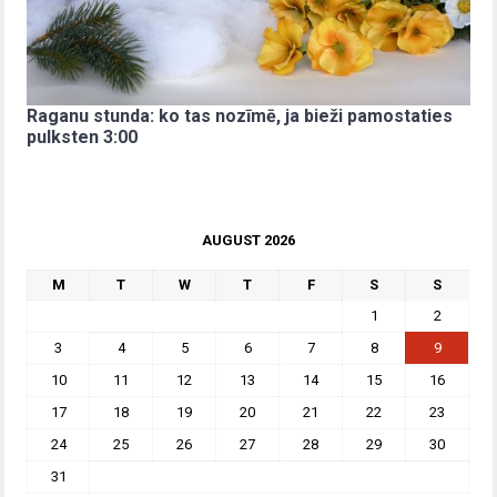
Raganu stunda: ko tas nozīmē, ja bieži pamostaties
pulksten 3:00
AUGUST 2026
M
T
W
T
F
S
S
1
2
3
4
5
6
7
8
9
10
11
12
13
14
15
16
17
18
19
20
21
22
23
24
25
26
27
28
29
30
31