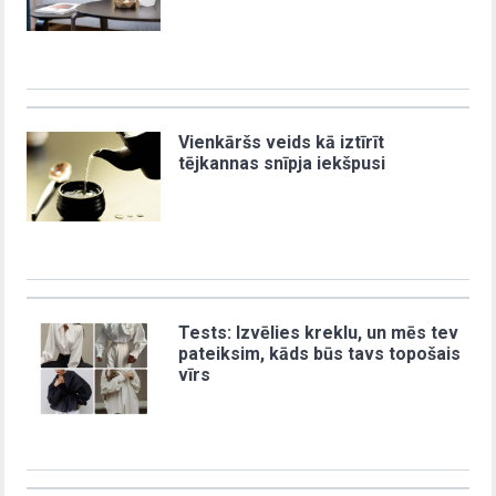
Vienkāršs veids kā iztīrīt
tējkannas snīpja iekšpusi
Tests: Izvēlies kreklu, un mēs tev
pateiksim, kāds būs tavs topošais
vīrs