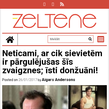
Skip
to
content
Neticami, ar cik sievietēm
ir pārgulējušas šīs
zvaigznes; īsti donžuāni!
Aigars Andersons
Posted on
26/01/2017
by