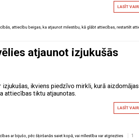
LASĪT VAI
ecībās
,
attiecību beigas
,
ka atjaunot milestibu
,
kā glābt attiecības
,
restartēt att
vēlies atjaunot izjukušās
r izjukušas, ikviens piedzīvo mirkli, kurā aizdomājas
ja attiecības tiktu atjaunotas.
LASĪT VAI
1
ecības ar bijušo
,
pēc šķiršanās saiet kopā
,
vai mīlestība var atgriezties