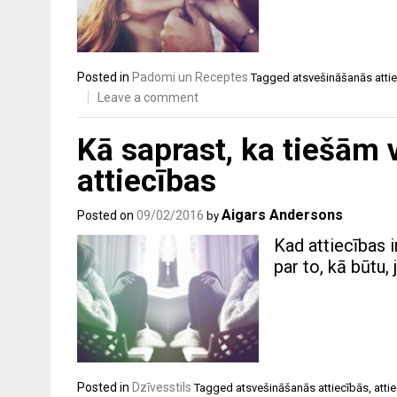
Posted in
Padomi un Receptes
Tagged
atsvešināšanās atti
Leave a comment
Kā saprast, ka tiešām 
attiecības
Aigars Andersons
Posted on
09/02/2016
by
Kad attiecības i
par to, kā būtu, 
Posted in
Dzīvesstils
Tagged
atsvešināšanās attiecībās
,
atti