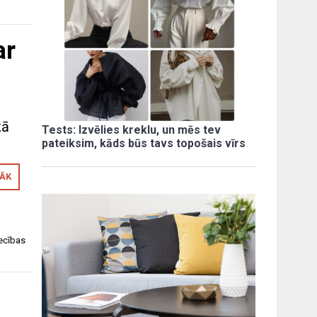
ar
kā
Tests: Izvēlies kreklu, un mēs tev
pateiksim, kāds būs tavs topošais vīrs
RĀK
iecības