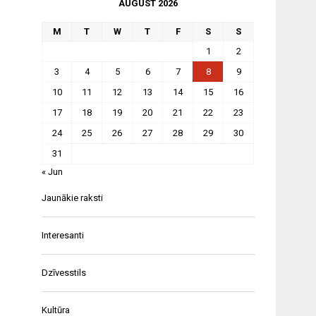
AUGUST 2026
M
T
W
T
F
S
S
1
2
3
4
5
6
7
8
9
10
11
12
13
14
15
16
17
18
19
20
21
22
23
24
25
26
27
28
29
30
31
« Jun
Jaunākie raksti
Interesanti
Dzīvesstils
Kultūra