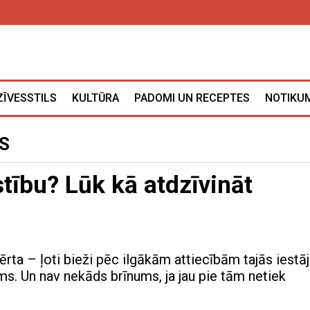
ZĪVESSTILS
KULTŪRA
PADOMI UN RECEPTES
NOTIKUM
S
tību? Lūk kā atdzīvināt
vērta – ļoti bieži pēc ilgākām attiecībām tajās iestā
ms. Un nav nekāds brīnums, ja jau pie tām netiek