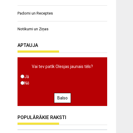
Padomi un Receptes
Notikumi un Ziņas
APTAUJA
Vai tev patīk Olesjas jaunais tēls?
Jā
Nē
Balso
POPULĀRĀKIE RAKSTI