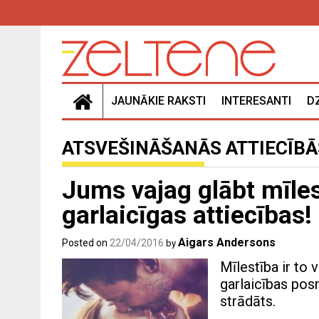
Skip
to
content
JAUNĀKIE RAKSTI
INTERESANTI
D
ATSVEŠINĀŠANĀS ATTIECĪBĀ
Jums vajag glābt mīles
garlaicīgas attiecības!
Aigars Andersons
Posted on
22/04/2016
by
Mīlestība ir to 
garlaicības pos
strādāts.