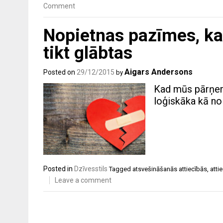
Comment
Nopietnas pazīmes, ka j
tikt glābtas
Aigars Andersons
Posted on
29/12/2015
by
Kad mūs pārņem 
loģiskāka kā nol
Posted in
Dzīvesstils
Tagged
atsvešināšanās attiecībās
,
atti
Leave a comment