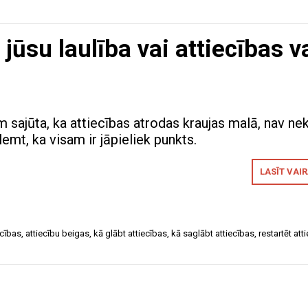
ūsu laulība vai attiecības v
sajūta, ka attiecības atrodas kraujas malā, nav ne
emt, ka visam ir jāpieliek punkts.
LASĪT VAI
ecības
,
attiecību beigas
,
kā glābt attiecības
,
kā saglābt attiecības
,
restartēt att