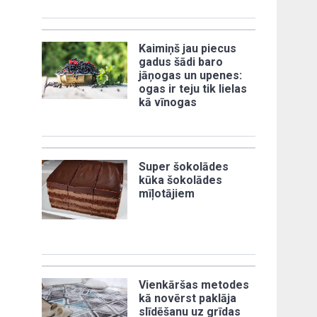
Kaimiņš jau piecus
gadus šādi baro
jāņogas un upenes:
ogas ir teju tik lielas
kā vīnogas
Super šokolādes
kūka šokolādes
mīļotājiem
Vienkāršas metodes
kā novērst paklāja
slīdēšanu uz grīdas