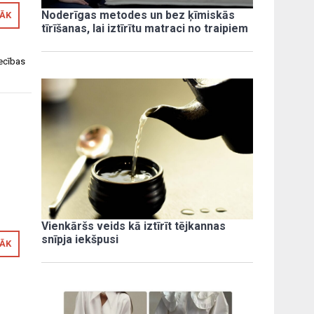
Noderīgas metodes un bez ķīmiskās
RĀK
tīrīšanas, lai iztīrītu matraci no traipiem
iecības
Vienkāršs veids kā iztīrīt tējkannas
snīpja iekšpusi
RĀK