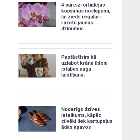
4 pareizi orhidejas
kopšanas noslēpumi,
lai zieds regulāri
ražotu jaunus
dzinumus
Pastāstīsim kā
uzlabot krāna ūdeni
istabas augu
laistīšanai
Noderīgs dzīves
ieteikums, kāpēc
cilvēki liek kartupeļus
ādas apavos