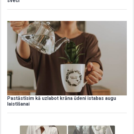
sveci
Pastāstīsim kā uzlabot krāna ūdeni istabas augu
laistīšanai