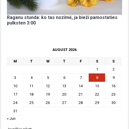
Raganu stunda: ko tas nozīmē, ja bieži pamostaties
pulksten 3:00
AUGUST 2026
M
T
W
T
F
S
S
1
2
3
4
5
6
7
8
9
10
11
12
13
14
15
16
17
18
19
20
21
22
23
24
25
26
27
28
29
30
31
« Jun