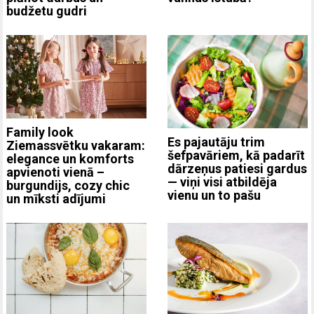
budžetu gudri
Family look
Es pajautāju trim
Ziemassvētku vakaram:
šefpavāriem, kā padarīt
elegance un komforts
dārzeņus patiesi gardus
apvienoti vienā –
— viņi visi atbildēja
burgundijs, cozy chic
vienu un to pašu
un mīksti adījumi