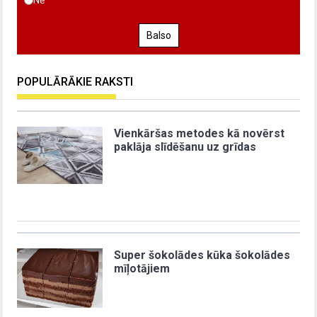
Nē
Balso
POPULĀRĀKIE RAKSTI
Vienkāršas metodes kā novērst
paklāja slīdēšanu uz grīdas
Super šokolādes kūka šokolādes
mīļotājiem