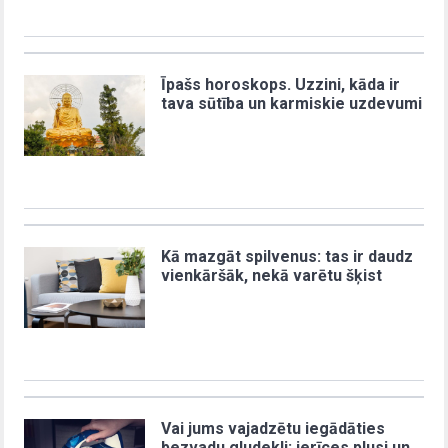
Īpašs horoskops. Uzzini, kāda ir
tava sūtība un karmiskie uzdevumi
Kā mazgāt spilvenus: tas ir daudz
vienkāršāk, nekā varētu šķist
Vai jums vajadzētu iegādāties
bezvadu gludekli: ierīces plusi un