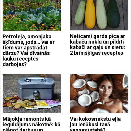
Neticami garda pica ar
Petroleja, amonjaka
kabaču mīklu un pildīti
šķīdums, jods… vai ar
kabači ar gaļu un sieru:
tiem var apstrādāt
2 brīnišķīgas receptes
dārzu? Vai dīvainās
lauku receptes
darbojas?
Mājokļa remonts kā
Vai kokosriekstu eļļa
ieguldījums nākotnē: kā
jau ienākusi tavā
plānot darbus un
vannas istabā?