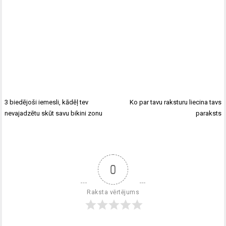
3 biedējoši iemesli, kādēļ tev
Ko par tavu raksturu liecina tavs
nevajadzētu skūt savu bikini zonu
paraksts
0
Raksta vērtējums