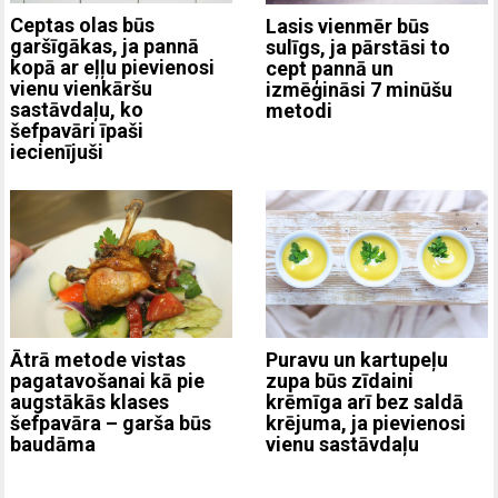
Ceptas olas būs
Lasis vienmēr būs
garšīgākas, ja pannā
sulīgs, ja pārstāsi to
kopā ar eļļu pievienosi
cept pannā un
vienu vienkāršu
izmēģināsi 7 minūšu
sastāvdaļu, ko
metodi
šefpavāri īpaši
iecienījuši
Ātrā metode vistas
Puravu un kartupeļu
pagatavošanai kā pie
zupa būs zīdaini
augstākās klases
krēmīga arī bez saldā
šefpavāra – garša būs
krējuma, ja pievienosi
baudāma
vienu sastāvdaļu