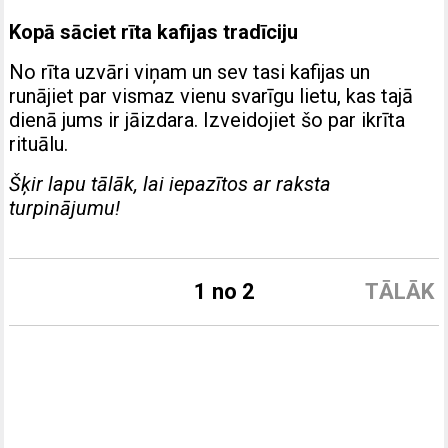
Kopā sāciet rīta kafijas tradīciju
No rīta uzvāri viņam un sev tasi kafijas un
runājiet par vismaz vienu svarīgu lietu, kas tajā
dienā jums ir jāizdara. Izveidojiet šo par ikrīta
rituālu.
Šķir lapu tālāk, lai iepazītos ar raksta
turpinājumu!
1 no 2
TĀLĀK