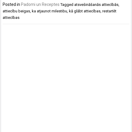
Posted in
Padomi un Receptes
Tagged
atsvešināšanās attiecībās
,
attiecību beigas
,
ka atjaunot milestibu
,
kā glābt attiecības
,
restartēt
attiecības
Post
navigation