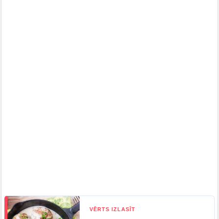
VĒRTS IZLASĪT