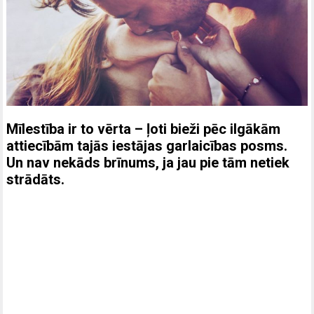
Mīlestība ir to vērta – ļoti bieži pēc ilgākām
attiecībām tajās iestājas garlaicības posms.
Un nav nekāds brīnums, ja jau pie tām netiek
strādāts.