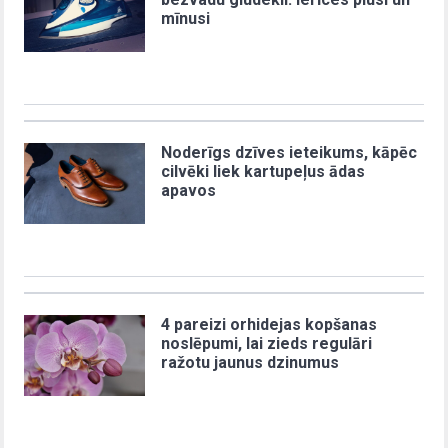
mīnusi
Noderīgs dzīves ieteikums, kāpēc
cilvēki liek kartupeļus ādas
apavos
4 pareizi orhidejas kopšanas
noslēpumi, lai zieds regulāri
ražotu jaunus dzinumus