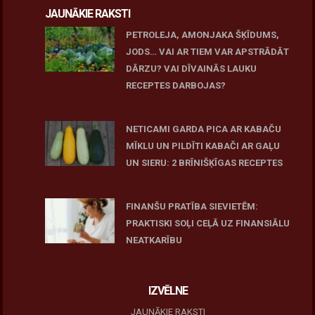
JAUNĀKIE RAKSTI
PETROLEJA, AMONJAKA ŠĶĪDUMS,
JODS… VAI AR TIEM VAR APSTRĀDĀT
DĀRZU? VAI DĪVAINĀS LAUKU
RECEPTES DARBOJAS?
June 25, 2026
NETICAMI GARDA PICA AR KABAČU
MĪKLU UN PILDĪTI KABAČI AR GAĻU
UN SIERU: 2 BRĪNIŠĶĪGAS RECEPTES
June 25, 2026
FINANŠU PRATĪBA SIEVIETĒM:
PRAKTISKI SOĻI CEĻĀ UZ FINANSIĀLU
NEATKARĪBU
June 11, 2026
IZVĒLNE
JAUNĀKIE RAKSTI