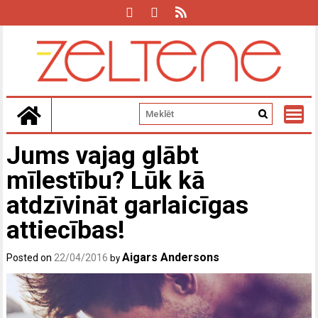
Skip
to
content
Jums vajag glābt
mīlestību? Lūk kā
atdzīvināt garlaicīgas
attiecības!
Aigars Andersons
Posted on
22/04/2016
by