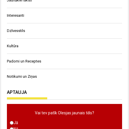
Jaunākie raksti
Interesanti
Dzīvesstils
Kultūra
Padomi un Receptes
Notikumi un Ziņas
APTAUJA
Vai tev patīk Olesjas jaunais tēls?
Jā