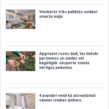
Vienkāršs triks palīdzēs uzlabot
smaržu mājā
Apgriežot rozes šādi, tās lieliski
pārziemos un ziedēs vēl
bagātīgāk: eksperte sniedz
vērtīgus padomus
4 populāri veidi kā atsvaidzināt
vannas istabas aizkaru