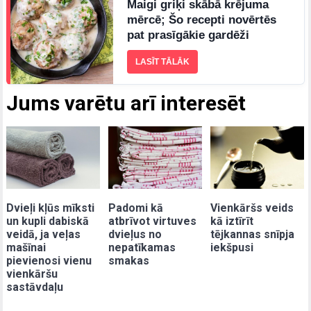
Maigi griķi skābā krējuma
mērcē; Šo recepti novērtēs
pat prasīgākie gardēži
LASĪT TĀLĀK
Jums varētu arī interesēt
Dvieļi kļūs mīksti
Padomi kā
Vienkāršs veids
un kupli dabiskā
atbrīvot virtuves
kā iztīrīt
veidā, ja veļas
dvieļus no
tējkannas snīpja
mašīnai
nepatīkamas
iekšpusi
pievienosi vienu
smakas
vienkāršu
sastāvdaļu