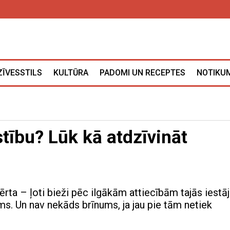
ZĪVESSTILS
KULTŪRA
PADOMI UN RECEPTES
NOTIKUM
tību? Lūk kā atdzīvināt
vērta – ļoti bieži pēc ilgākām attiecībām tajās iestā
ms. Un nav nekāds brīnums, ja jau pie tām netiek