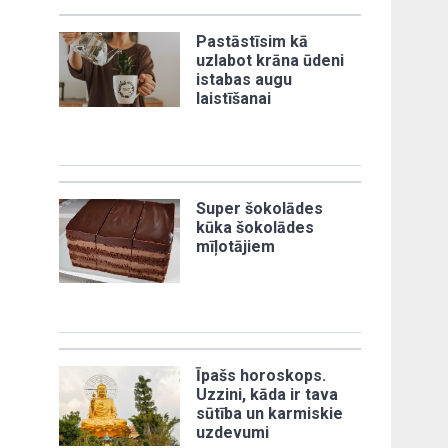
Pastāstīsim kā
uzlabot krāna ūdeni
istabas augu
laistīšanai
Super šokolādes
kūka šokolādes
mīļotājiem
Īpašs horoskops.
Uzzini, kāda ir tava
sūtība un karmiskie
uzdevumi