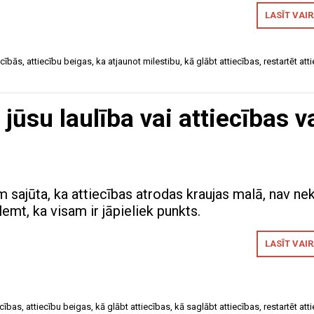
LASĪT VAI
ecībās
,
attiecību beigas
,
ka atjaunot milestibu
,
kā glābt attiecības
,
restartēt att
ūsu laulība vai attiecības v
sajūta, ka attiecības atrodas kraujas malā, nav ne
emt, ka visam ir jāpieliek punkts.
LASĪT VAI
ecības
,
attiecību beigas
,
kā glābt attiecības
,
kā saglābt attiecības
,
restartēt att