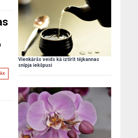
as
a
Vienkāršs veids kā iztīrīt tējkannas
snīpja iekšpusi
RĀK