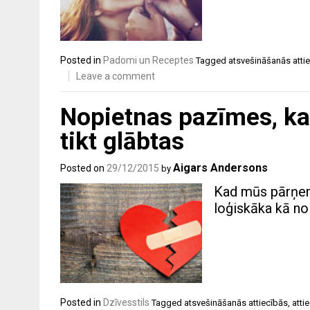
Posted in
Padomi un Receptes
Tagged
atsvešināšanās atti
Leave a comment
Nopietnas pazīmes, ka j
tikt glābtas
Aigars Andersons
Posted on
29/12/2015
by
Kad mūs pārņem 
loģiskāka kā nol
Posted in
Dzīvesstils
Tagged
atsvešināšanās attiecībās
,
atti