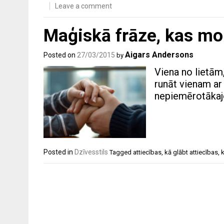
Leave a comment
Maģiskā frāze, kas mo
Aigars Andersons
Posted on
27/03/2015
by
Viena no lietām,
runāt vienam ar
nepiemērotākaj
Posted in
Dzīvesstils
Tagged
attiecības
,
kā glābt attiecības
,
k