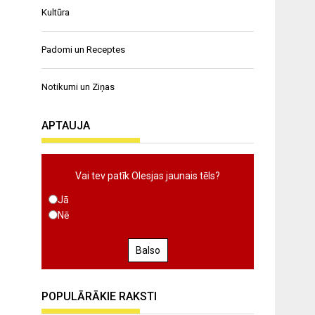
Kultūra
Padomi un Receptes
Notikumi un Ziņas
APTAUJA
Vai tev patīk Olesjas jaunais tēls?
Jā
Nē
Balso
POPULĀRĀKIE RAKSTI