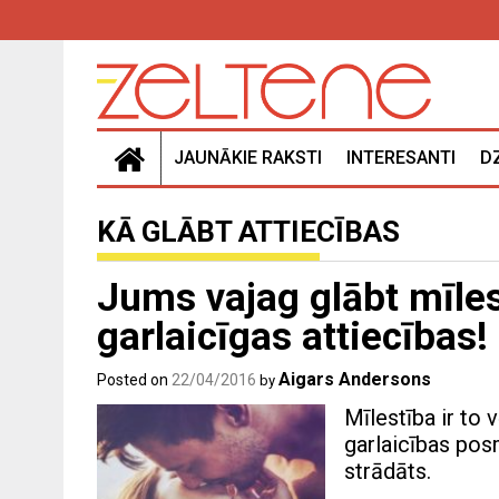
Skip
to
content
JAUNĀKIE RAKSTI
INTERESANTI
D
KĀ GLĀBT ATTIECĪBAS
Jums vajag glābt mīles
garlaicīgas attiecības!
Aigars Andersons
Posted on
22/04/2016
by
Mīlestība ir to 
garlaicības pos
strādāts.