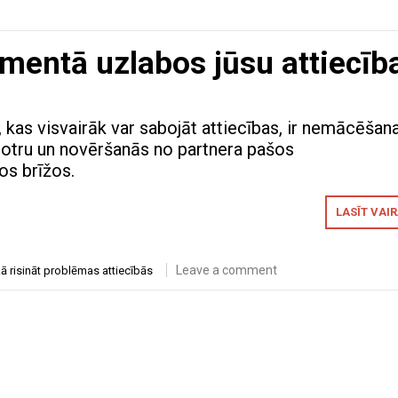
mentā uzlabos jūsu attiecīb
 kas visvairāk var sabojāt attiecības, ir nemācēšan
 otru un novēršanās no partnera pašos
os brīžos.
LASĪT VAI
Leave a comment
ā risināt problēmas attiecībās