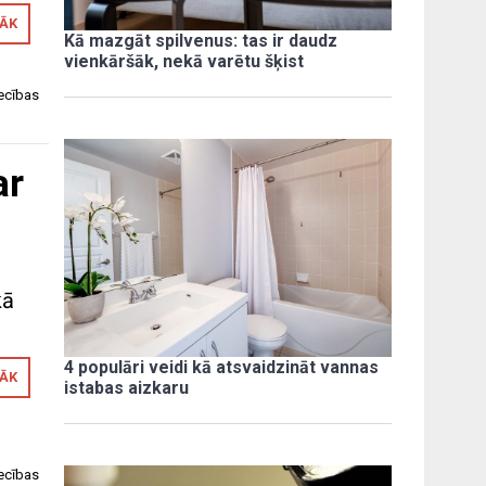
RĀK
Kā mazgāt spilvenus: tas ir daudz
vienkāršāk, nekā varētu šķist
iecības
ar
kā
4 populāri veidi kā atsvaidzināt vannas
RĀK
istabas aizkaru
iecības