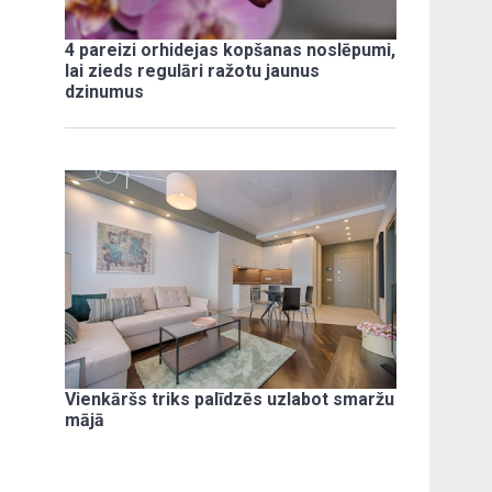
4 pareizi orhidejas kopšanas noslēpumi,
lai zieds regulāri ražotu jaunus
dzinumus
Vienkāršs triks palīdzēs uzlabot smaržu
mājā