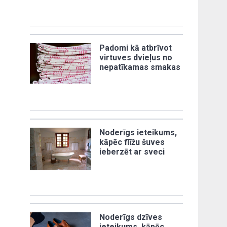
Padomi kā atbrīvot
virtuves dvieļus no
nepatīkamas smakas
Noderīgs ieteikums,
kāpēc flīžu šuves
ieberzēt ar sveci
Noderīgs dzīves
ieteikums, kāpēc