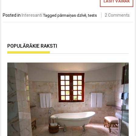
LASĪT VAIRĀK
Posted in
Interesanti
2 Comments
Tagged
pārmaiņas dzīvē
,
tests
POPULĀRĀKIE RAKSTI