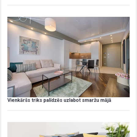
Vienkāršs triks palīdzēs uzlabot smaržu mājā