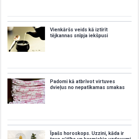
Vienkāršs veids kā iztīrīt
tējkannas snīpja iekšpusi
Padomi kā atbrīvot virtuves
dvieļus no nepatīkamas smakas
Īpašs horoskops. Uzzini, kāda ir