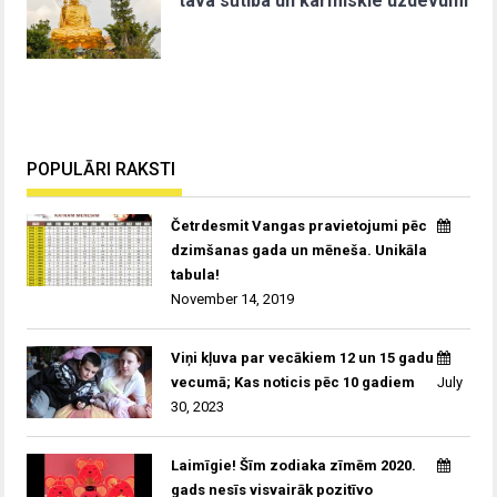
tava sūtība un karmiskie uzdevumi
POPULĀRI RAKSTI
Četrdesmit Vangas pravietojumi pēc
dzimšanas gada un mēneša. Unikāla
tabula!
November 14, 2019
Viņi kļuva par vecākiem 12 un 15 gadu
vecumā; Kas noticis pēc 10 gadiem
July
30, 2023
Laimīgie! Šīm zodiaka zīmēm 2020.
gads nesīs visvairāk pozitīvo