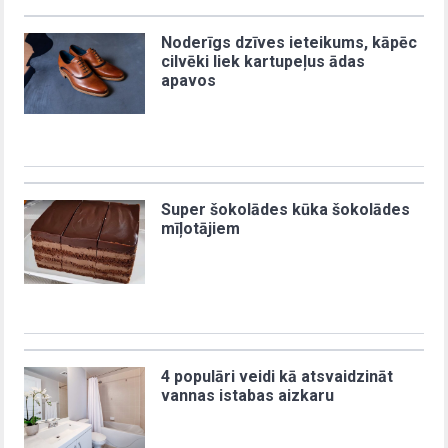
Noderīgs dzīves ieteikums, kāpēc
cilvēki liek kartupeļus ādas
apavos
Super šokolādes kūka šokolādes
mīļotājiem
4 populāri veidi kā atsvaidzināt
vannas istabas aizkaru