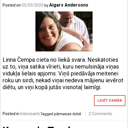
Aigars Andersons
Posted on
05/03/2020
by
Linna Čempa cieta no liekā svara. Neskatoties
uz to, viņa satika vīrieti, kuru nemulsināja viņas
vidukļa lielais apjoms. Viņš piedāvāja meitenei
roku un sirdi, nekad viņai nedeva mājienu ievērot
diētu, un viņi kopā jutās visnotaļ laimīgi.
LASĪT VAIRĀK
Posted in
Interesanti
2 Comments
Tagged
pārmaiņas dzīvē