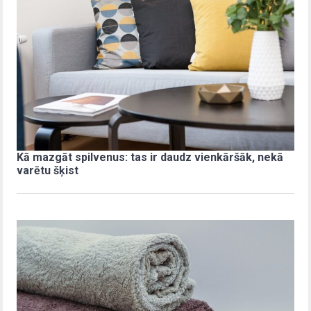
Kā mazgāt spilvenus: tas ir daudz vienkāršāk, nekā
varētu šķist