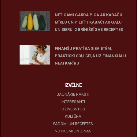
June 25, 2026
NETICAMI GARDA PICA AR KABAČU
MĪKLU UN PILDĪTI KABAČI AR GAĻU
UN SIERU: 2 BRĪNIŠĶĪGAS RECEPTES
June 25, 2026
FINANŠU PRATĪBA SIEVIETĒM:
PRAKTISKI SOĻI CEĻĀ UZ FINANSIĀLU
NEATKARĪBU
June 11, 2026
IZVĒLNE
JAUNĀKIE RAKSTI
INTERESANTI
DZĪVESSTILS
KULTŪRA
PADOMI UN RECEPTES
NOTIKUMI UN ZIŅAS