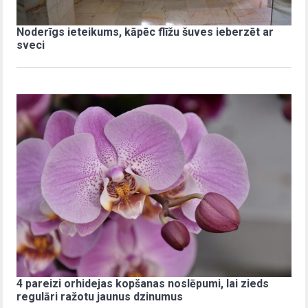
Noderīgs ieteikums, kāpēc flīžu šuves ieberzēt ar
sveci
4 pareizi orhidejas kopšanas noslēpumi, lai zieds
regulāri ražotu jaunus dzinumus