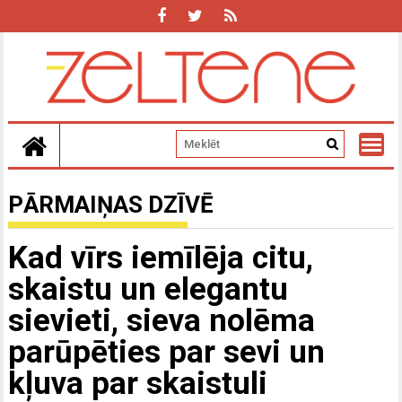
Skip
to
content
PĀRMAIŅAS DZĪVĒ
Kad vīrs iemīlēja citu,
skaistu un elegantu
sievieti, sieva nolēma
parūpēties par sevi un
kļuva par skaistuli