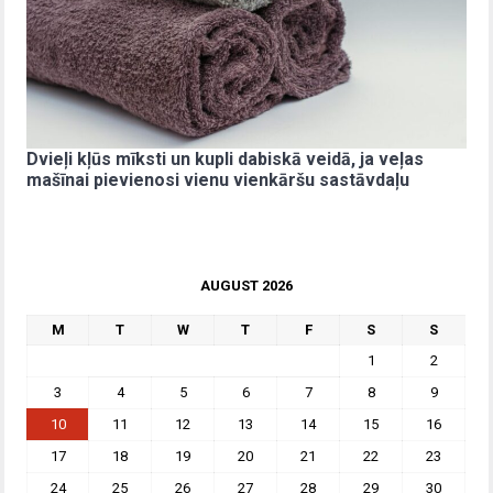
Dvieļi kļūs mīksti un kupli dabiskā veidā, ja veļas
mašīnai pievienosi vienu vienkāršu sastāvdaļu
AUGUST 2026
M
T
W
T
F
S
S
1
2
3
4
5
6
7
8
9
10
11
12
13
14
15
16
17
18
19
20
21
22
23
24
25
26
27
28
29
30