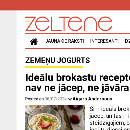
Skip
to
content
JAUNĀKIE RAKSTI
INTERESANTI
D
ZEMEŅU JOGURTS
Ideālu brokastu recept
nav ne jācep, ne jāvāra
Aigars Andersons
Posted on
08/07/2024
by
Šī ir ideāla bro
jācep, un tās ir
steidzīgajiem, b
iegūtu dienai en