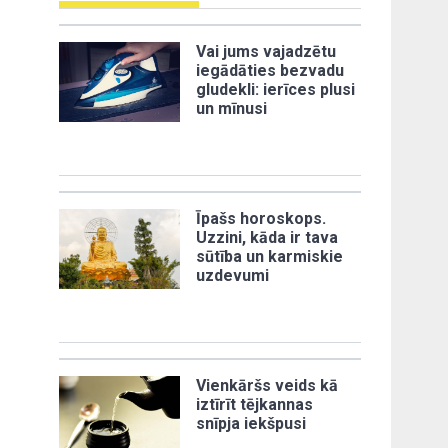
Vai jums vajadzētu
iegādāties bezvadu
gludekli: ierīces plusi
un mīnusi
Īpašs horoskops.
Uzzini, kāda ir tava
sūtība un karmiskie
uzdevumi
Vienkāršs veids kā
iztīrīt tējkannas
snīpja iekšpusi