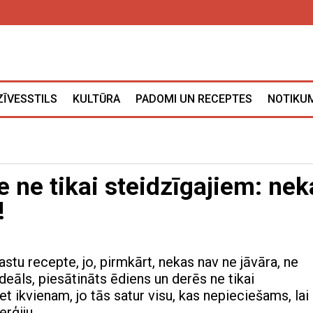
ZĪVESSTILS
KULTŪRA
PADOMI UN RECEPTES
NOTIKUM
e ne tikai steidzīgajiem: nek
!
kastu recepte, jo, pirmkārt, nekas nav ne jāvāra, ne
 ideāls, piesātināts ēdiens un derēs ne tikai
et ikvienam, jo tās satur visu, kas nepieciešams, lai
erģiju.