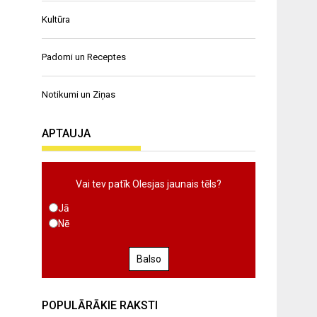
Kultūra
Padomi un Receptes
Notikumi un Ziņas
APTAUJA
Vai tev patīk Olesjas jaunais tēls?
Jā
Nē
Balso
POPULĀRĀKIE RAKSTI