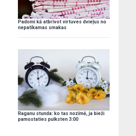
Padomi kā atbrīvot virtuves dvieļus no
nepatīkamas smakas
Raganu stunda: ko tas nozīmē, ja bieži
pamostaties pulksten 3:00