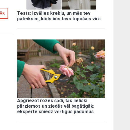
Tests: Izvēlies kreklu, un mēs tev
RĀK
pateiksim, kāds būs tavs topošais vīrs
Apgriežot rozes šādi, tās lieliski
pārziemos un ziedēs vēl bagātīgāk:
eksperte sniedz vērtīgus padomus