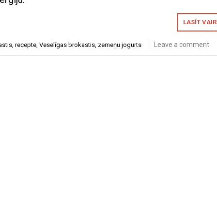
LASĪT VAI
Leave a comment
astis
,
recepte
,
Veselīgas brokastis
,
zemeņu jogurts