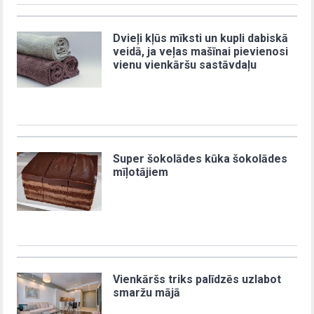
Dvieļi kļūs mīksti un kupli dabiskā
veidā, ja veļas mašīnai pievienosi
vienu vienkāršu sastāvdaļu
Super šokolādes kūka šokolādes
mīļotājiem
Vienkāršs triks palīdzēs uzlabot
smaržu mājā