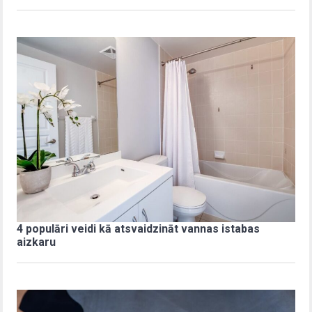
4 populāri veidi kā atsvaidzināt vannas istabas
aizkaru