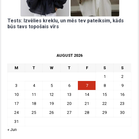
Tests: Izvēlies kreklu, un mēs tev pateiksim, kāds
būs tavs topošais vīrs
AUGUST 2026
M
T
W
T
F
S
S
1
2
3
4
5
6
7
8
9
10
11
12
13
14
15
16
17
18
19
20
21
22
23
24
25
26
27
28
29
30
31
« Jun