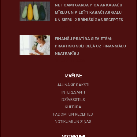
NETICAMI GARDA PICA AR KABAČU
MĪKLU UN PILDĪTI KABAČI AR GAĻU
UN SIERU: 2 BRĪNIŠĶĪGAS RECEPTES
June 25, 2026
FINANŠU PRATĪBA SIEVIETĒM:
PRAKTISKI SOĻI CEĻĀ UZ FINANSIĀLU
NEATKARĪBU
June 11, 2026
IZVĒLNE
JAUNĀKIE RAKSTI
INTERESANTI
DZĪVESSTILS
KULTŪRA
PADOMI UN RECEPTES
NOTIKUMI UN ZIŅAS
NOTEIKUMI