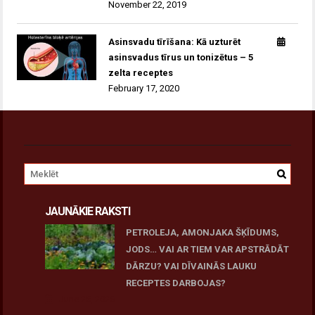
November 22, 2019
Asinsvadu tīrīšana: Kā uzturēt
asinsvadus tīrus un tonizētus – 5
zelta receptes
February 17, 2020
JAUNĀKIE RAKSTI
PETROLEJA, AMONJAKA ŠĶĪDUMS,
JODS… VAI AR TIEM VAR APSTRĀDĀT
DĀRZU? VAI DĪVAINĀS LAUKU
RECEPTES DARBOJAS?
June 25, 2026