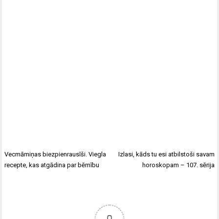
Vecmāmiņas biezpienrausīši. Viegla
Izlasi, kāds tu esi atbilstoši savam
recepte, kas atgādina par bērnību
horoskopam – 107. sērija