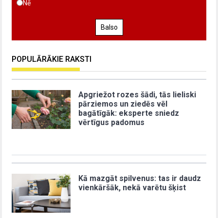
Nē
Balso
POPULĀRĀKIE RAKSTI
Apgriežot rozes šādi, tās lieliski
pārziemos un ziedēs vēl
bagātīgāk: eksperte sniedz
vērtīgus padomus
Kā mazgāt spilvenus: tas ir daudz
vienkāršāk, nekā varētu šķist