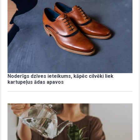
Noderīgs dzīves ieteikums, kāpēc cilvēki liek
kartupeļus ādas apavos