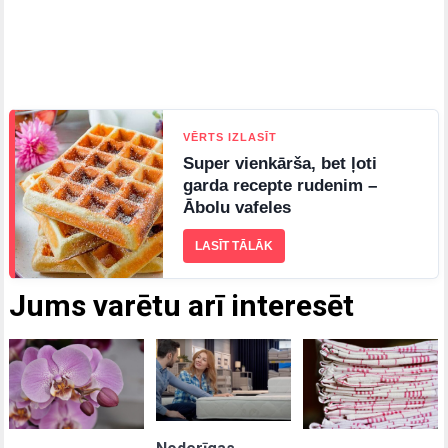
VĒRTS IZLASĪT
Super vienkārša, bet ļoti
garda recepte rudenim –
Ābolu vafeles
LASĪT TĀLĀK
Jums varētu arī interesēt