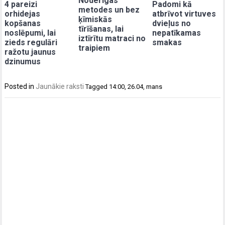
Noderīgas
4 pareizi
Padomi kā
metodes un bez
orhidejas
atbrīvot virtuves
ķīmiskās
kopšanas
dvieļus no
tīrīšanas, lai
noslēpumi, lai
nepatīkamas
iztīrītu matraci no
zieds regulāri
smakas
traipiem
ražotu jaunus
dzinumus
Posted in
Jaunākie raksti
Tagged
14:00
,
26.04
,
mans
Post
navigation