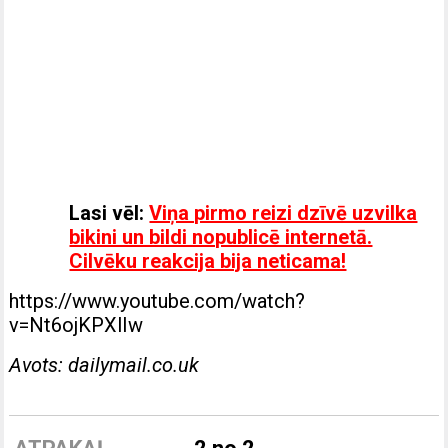
Lasi vēl:
Viņa pirmo reizi dzīvē uzvilka
bikini un bildi nopublicē internetā.
Cilvēku reakcija bija neticama!
https://www.youtube.com/watch?
v=Nt6ojKPXlIw
Avots: dailymail.co.uk