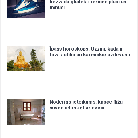
bezvadu gludekli: ierīces plusi un
mīnusi
Īpašs horoskops. Uzzini, kāda ir
tava sūtība un karmiskie uzdevumi
Noderīgs ieteikums, kāpēc flīžu
šuves ieberzēt ar sveci