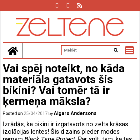
Skip
to
content
Vai spēj noteikt, no kāda
materiāla gatavots šis
bikini? Vai tomēr tā ir
ķermeņa māksla?
Aigars Andersons
Posted on
25/04/2017
by
Izrādās, ka bikini ir izgatavots no zelta krāsas
izolācijas lentes! Šis dizains pieder modes
namam
Black Tape Project
. Par spīti tam, ka tas