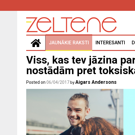
Skip
to
content
JAUNĀKIE RAKSTI
INTERESANTI
D
Viss, kas tev jāzina pa
nostādām pret toksis
Aigars Andersons
Posted on
06/04/2017
by