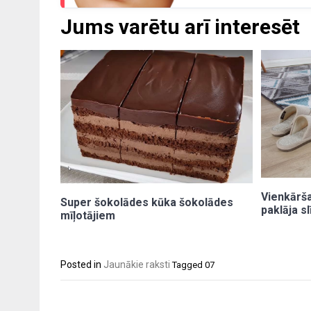
Jums varētu arī interesēt
Vienkārš
Super šokolādes kūka šokolādes
paklāja s
mīļotājiem
Posted in
Jaunākie raksti
Tagged
07
Post