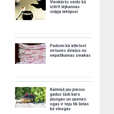
Vienkāršs veids kā
iztīrīt tējkannas
snīpja iekšpusi
Padomi kā atbrīvot
virtuves dvieļus no
nepatīkamas smakas
Kaimiņš jau piecus
gadus šādi baro
jāņogas un upenes:
ogas ir teju tik lielas
kā vīnogas