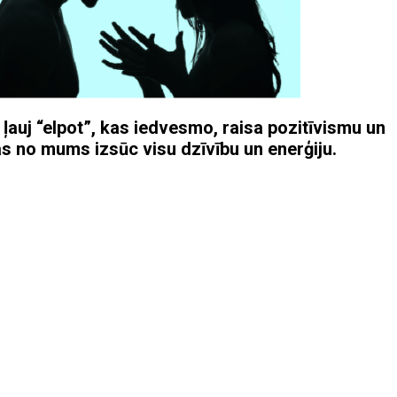
ļauj “elpot”, kas iedvesmo, raisa pozitīvismu un
s no mums izsūc visu dzīvību un enerģiju.