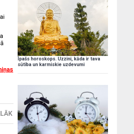
ai
ka
vā
Īpašs horoskops. Uzzini, kāda ir tava
sūtība un karmiskie uzdevumi
miņas
LĀK