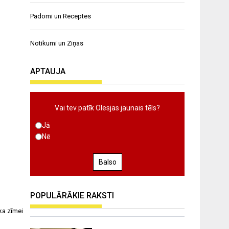
Padomi un Receptes
Notikumi un Ziņas
APTAUJA
Vai tev patīk Olesjas jaunais tēls?
Jā
Nē
Balso
POPULĀRĀKIE RAKSTI
ka zīmei