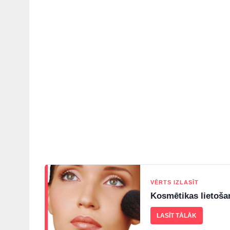
VĒRTS IZLASĪT
Kosmētikas lietoša
LASĪT TĀLĀK