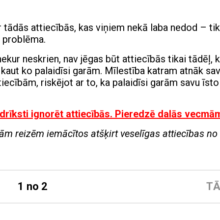
 ir tādās attiecībās, kas viņiem nekā laba nedod – tik
s problēma.
kur neskrien, nav jēgas būt attiecībās tikai tādēļ, 
a kaut ko palaidīsi garām. Mīlestība katram atnāk sa
iecībām, riskējot ar to, ka palaidīsi garām savu īsto
drīksti ignorēt attiecībās. Pieredzē dalās vecmā
isām reizēm iemācītos atšķirt veselīgas attiecības no
1 no 2
TĀ