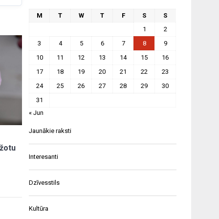
M
T
W
T
F
S
S
1
2
3
4
5
6
7
8
9
10
11
12
13
14
15
16
17
18
19
20
21
22
23
24
25
26
27
28
29
30
31
« Jun
Jaunākie raksti
ažotu
Interesanti
Dzīvesstils
Kultūra