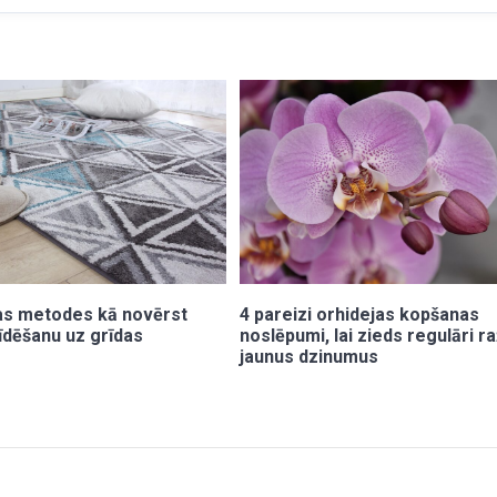
as metodes kā novērst
4 pareizi orhidejas kopšanas
līdēšanu uz grīdas
noslēpumi, lai zieds regulāri r
jaunus dzinumus