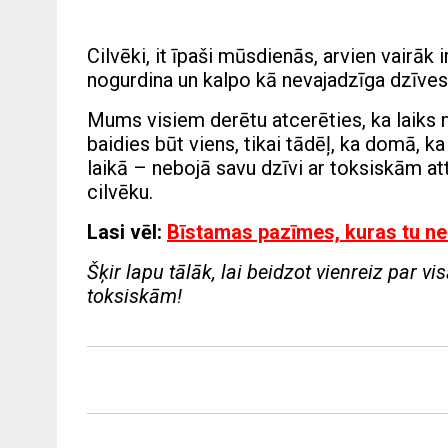
Cilvēki, it īpaši mūsdienās, arvien vairāk
nogurdina un kalpo kā nevajadzīga dzīve
Mums visiem derētu atcerēties, ka laiks ne
baidies būt viens, tikai tādēļ, ka domā, k
laikā – nebojā savu dzīvi ar toksiskām att
cilvēku.
Lasi vēl:
Bīstamas pazīmes, kuras tu ne
Šķir lapu tālāk, lai beidzot vienreiz par v
toksiskām!