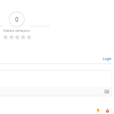
0
Raksta vērtējums
Login
]