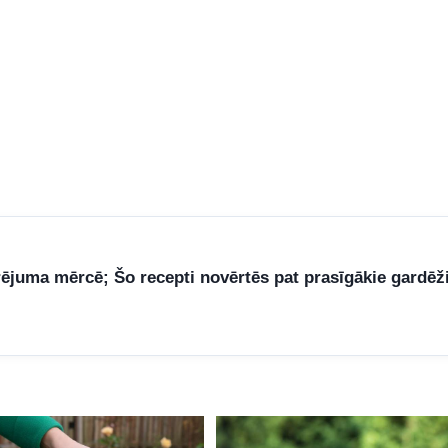
rējuma mērcē; Šo recepti novērtēs pat prasīgākie gardēž