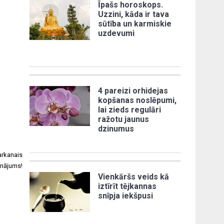
Īpašs horoskops.
Uzzini, kāda ir tava
sūtība un karmiskie
uzdevumi
4 pareizi orhidejas
kopšanas noslēpumi,
lai zieds regulāri
ražotu jaunus
dzinumus
arkanais
inājums!
Vienkāršs veids kā
iztīrīt tējkannas
snīpja iekšpusi