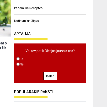
Padomi un Receptes
Notikumi un Ziņas
APTAUJA
baro
 tik
Vai tev patīk Olesjas jaunais tēls?
Jā
Nē
Balso
POPULĀRĀKIE RAKSTI