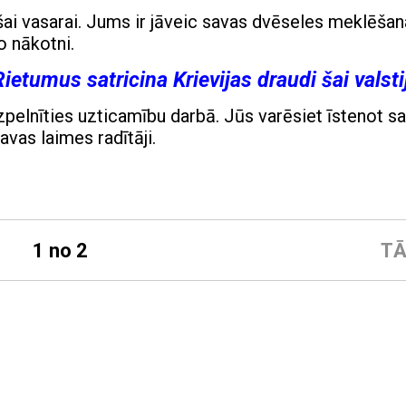
šai vasarai. Jums ir jāveic savas dvēseles meklēšan
o nākotni.
Rietumus satricina Krievijas draudi šai valsti
zpelnīties uzticamību darbā. Jūs varēsiet īstenot s
avas laimes radītāji.
1 no 2
TĀ