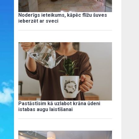
Noderīgs ieteikums, kāpēc flīžu šuves
ieberzēt ar sveci
Pastāstīsim kā uzlabot krāna ūdeni
istabas augu laistīšanai