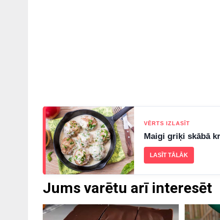
VĒRTS IZLASĪT
Maigi griķi skābā k
LASĪT TĀLĀK
Jums varētu arī interesēt