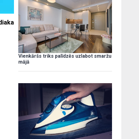
diaka
Vienkāršs triks palīdzēs uzlabot smaržu
mājā