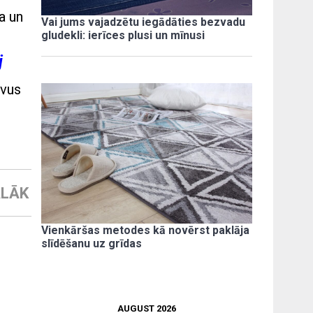
a un
Vai jums vajadzētu iegādāties bezvadu
gludekli: ierīces plusi un mīnusi
j
avus
LĀK
Vienkāršas metodes kā novērst paklāja
slīdēšanu uz grīdas
AUGUST 2026