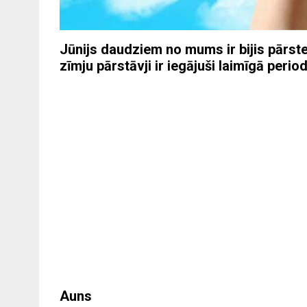
Jūnijs daudziem no mums ir bijis pārste
zīmju pārstāvji ir iegājuši laimīgā perio
Auns