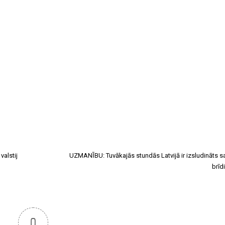
valstij
UZMANĪBU: Tuvākajās stundās Latvijā ir izsludināts s
brīd
0