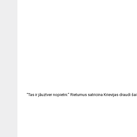
“Tas ir jāuztver nopietni.” Rietumus satricina Krievijas draudi šai 