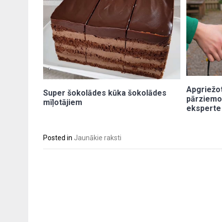
Apgriežot 
Super šokolādes kūka šokolādes
pārziemos
mīļotājiem
eksperte
Posted in
Jaunākie raksti
Post
navigation