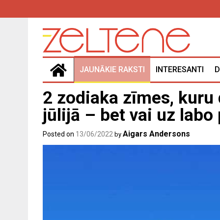
Skip
to
content
JAUNĀKIE RAKSTI
INTERESANTI
D
2 zodiaka zīmes, kuru
jūlijā – bet vai uz labo
Aigars Andersons
Posted on
13/06/2022
by