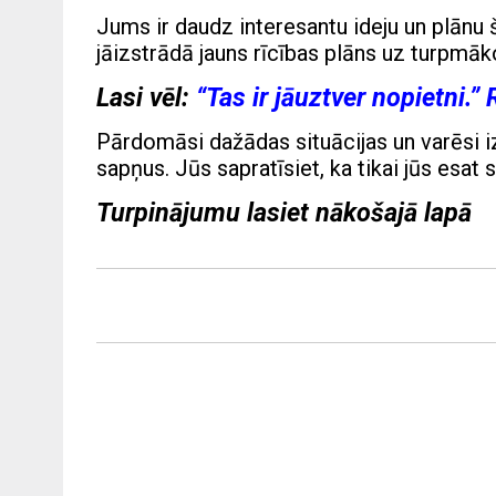
Jums ir daudz interesantu ideju un plānu 
jāizstrādā jauns rīcības plāns uz turpmāk
Lasi vēl:
“Tas ir jāuztver nopietni.” 
Pārdomāsi dažādas situācijas un varēsi i
sapņus. Jūs sapratīsiet, ka tikai jūs esat s
Turpinājumu lasiet nākošajā lapā