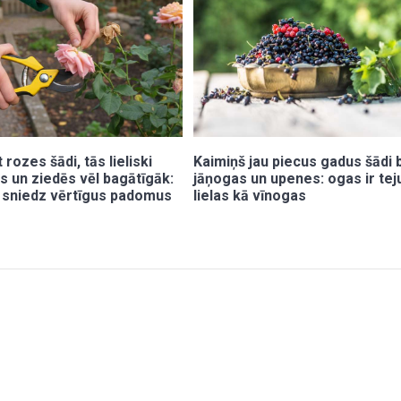
rozes šādi, tās lieliski
Kaimiņš jau piecus gadus šādi 
 un ziedēs vēl bagātīgāk:
jāņogas un upenes: ogas ir teju
 sniedz vērtīgus padomus
lielas kā vīnogas