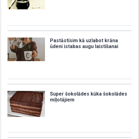
Pastāstīsim kā uzlabot krāna
ūdeni istabas augu laistīšanai
Super šokolādes kūka šokolādes
mīļotājiem