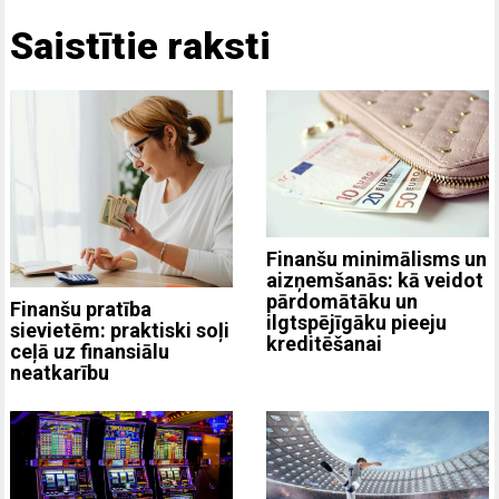
Saistītie raksti
Finanšu minimālisms un
aizņemšanās: kā veidot
pārdomātāku un
Finanšu pratība
ilgtspējīgāku pieeju
sievietēm: praktiski soļi
kreditēšanai
ceļā uz finansiālu
neatkarību