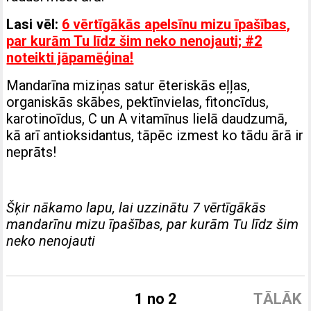
Lasi vēl:
6 vērtīgākās apelsīnu mizu īpašības,
par kurām Tu līdz šim neko nenojauti; #2
noteikti jāpamēģina!
Mandarīna miziņas satur ēteriskās eļļas,
organiskās skābes, pektīnvielas, fitoncīdus,
karotinoīdus, C un A vitamīnus lielā daudzumā,
kā arī antioksidantus, tāpēc izmest ko tādu ārā ir
neprāts!
Šķir nākamo lapu, lai uzzinātu 7 vērtīgākās
mandarīnu mizu īpašības, par kurām Tu līdz šim
neko nenojauti
1 no 2
TĀLĀK