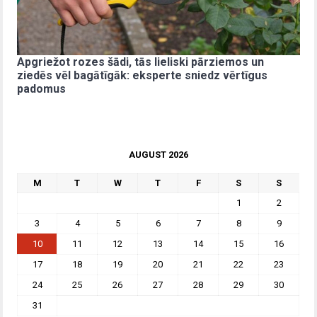
Apgriežot rozes šādi, tās lieliski pārziemos un
ziedēs vēl bagātīgāk: eksperte sniedz vērtīgus
padomus
AUGUST 2026
M
T
W
T
F
S
S
1
2
3
4
5
6
7
8
9
10
11
12
13
14
15
16
17
18
19
20
21
22
23
24
25
26
27
28
29
30
31