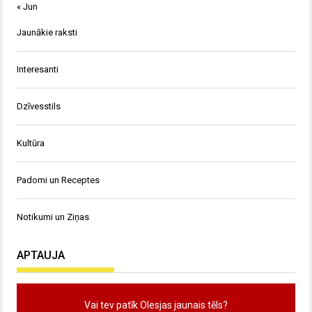
« Jun
Jaunākie raksti
Interesanti
Dzīvesstils
Kultūra
Padomi un Receptes
Notikumi un Ziņas
APTAUJA
Vai tev patīk Olesjas jaunais tēls?