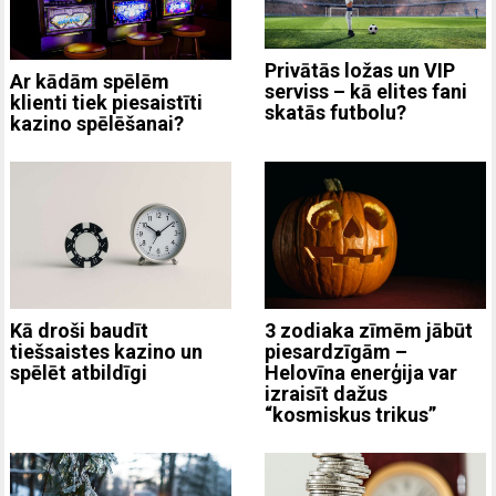
Privātās ložas un VIP
Ar kādām spēlēm
serviss – kā elites fani
klienti tiek piesaistīti
skatās futbolu?
kazino spēlēšanai?
3 zodiaka zīmēm jābūt
Kā droši baudīt
piesardzīgām –
tiešsaistes kazino un
Helovīna enerģija var
spēlēt atbildīgi
izraisīt dažus
“kosmiskus trikus”