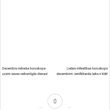
Decembra mēneša horoskops-
Lielais mīlestības horoskops
uzzini savas veiksmīgās dienas!
decembrim- iemīlēšanās laiks ir klāt!
0