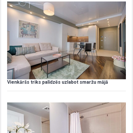
Vienkāršs triks palīdzēs uzlabot smaržu mājā