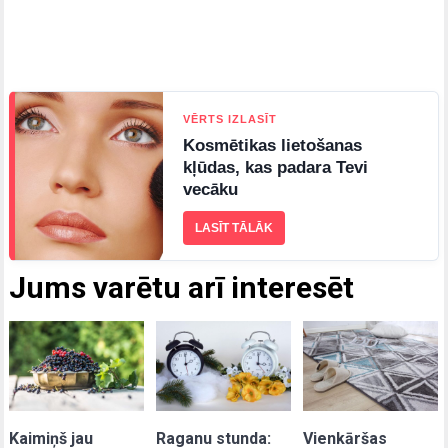
VĒRTS IZLASĪT
Kosmētikas lietošanas
kļūdas, kas padara Tevi
vecāku
LASĪT TĀLĀK
Jums varētu arī interesēt
Kaimiņš jau
Raganu stunda:
Vienkāršas