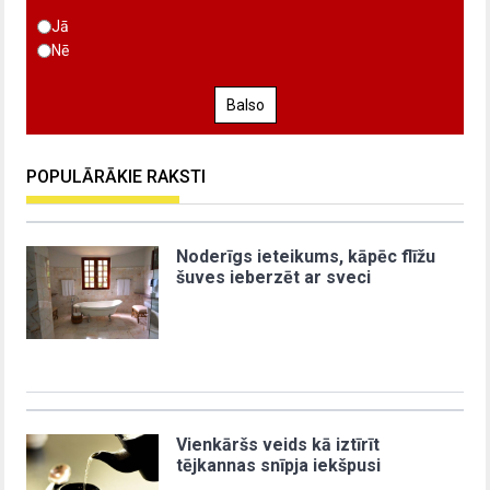
Jā
Nē
Balso
POPULĀRĀKIE RAKSTI
Noderīgs ieteikums, kāpēc flīžu
šuves ieberzēt ar sveci
Vienkāršs veids kā iztīrīt
tējkannas snīpja iekšpusi