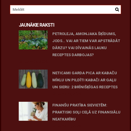
JAUNĀKIE RAKSTI
PETROLEJA, AMONJAKA ŠĶĪDUMS,
JODS… VAI AR TIEM VAR APSTRĀDĀT
DĀRZU? VAI DĪVAINĀS LAUKU
RECEPTES DARBOJAS?
June 25, 2026
NETICAMI GARDA PICA AR KABAČU
MĪKLU UN PILDĪTI KABAČI AR GAĻU
UN SIERU: 2 BRĪNIŠĶĪGAS RECEPTES
June 25, 2026
FINANŠU PRATĪBA SIEVIETĒM:
PRAKTISKI SOĻI CEĻĀ UZ FINANSIĀLU
NEATKARĪBU
June 11, 2026