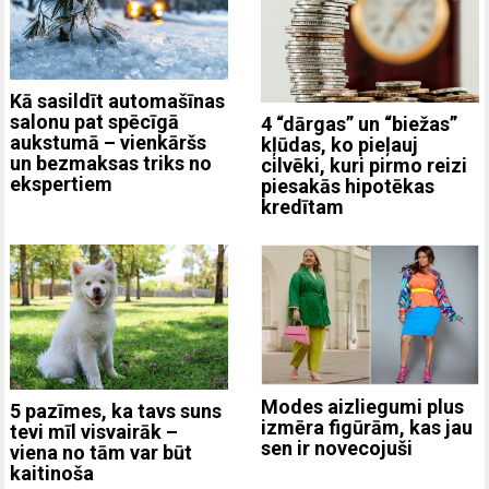
Kā sasildīt automašīnas
salonu pat spēcīgā
4 “dārgas” un “biežas”
aukstumā – vienkāršs
kļūdas, ko pieļauj
un bezmaksas triks no
cilvēki, kuri pirmo reizi
ekspertiem
piesakās hipotēkas
kredītam
Modes aizliegumi plus
5 pazīmes, ka tavs suns
izmēra figūrām, kas jau
tevi mīl visvairāk –
sen ir novecojuši
viena no tām var būt
kaitinoša