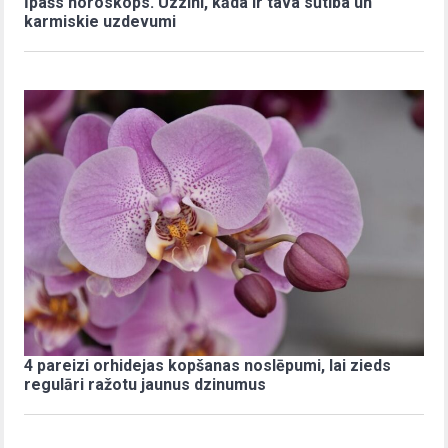
Īpašs horoskops. Uzzini, kāda ir tava sūtība un
karmiskie uzdevumi
4 pareizi orhidejas kopšanas noslēpumi, lai zieds
regulāri ražotu jaunus dzinumus