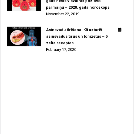
gads nesīs visvairāk pozitīvo
pārmaiņu – 2020. gada horoskops
November 22, 2019
Asinsvadu tīrīšana: Kā uzturēt
asinsvadus tīrus un tonizētus – 5
zelta receptes
February 17, 2020