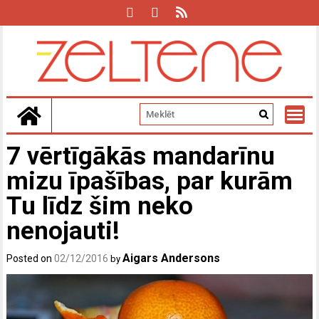
Skip
to
content
7 vērtīgākās mandarīnu
mizu īpašības, par kurām
Tu līdz šim neko
nenojauti!
Aigars Andersons
Posted on
02/12/2016
by