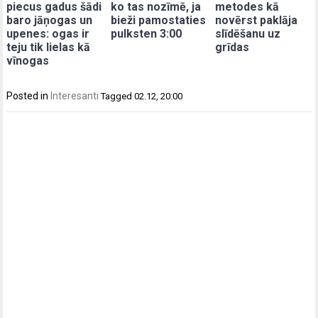
piecus gadus šādi
ko tas nozīmē, ja
metodes kā
baro jāņogas un
bieži pamostaties
novērst paklāja
upenes: ogas ir
pulksten 3:00
slīdēšanu uz
teju tik lielas kā
grīdas
vīnogas
Posted in
Interesanti
Tagged
02.12
,
20:00
Post
navigation