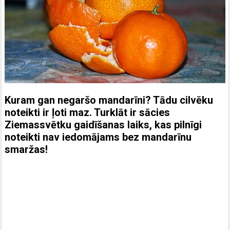
Kuram gan negaršo mandarīni? Tādu cilvēku
noteikti ir ļoti maz. Turklāt ir sācies
Ziemassvētku gaidīšanas laiks, kas pilnīgi
noteikti nav iedomājams bez mandarīnu
smaržas!