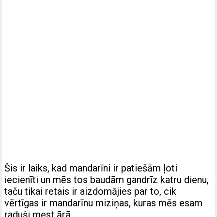
Šis ir laiks, kad mandarīni ir patiešām ļoti
iecienīti un mēs tos baudām gandrīz katru dienu,
taču tikai retais ir aizdomājies par to, cik
vērtīgas ir mandarīnu miziņas, kuras mēs esam
raduši mest ārā.