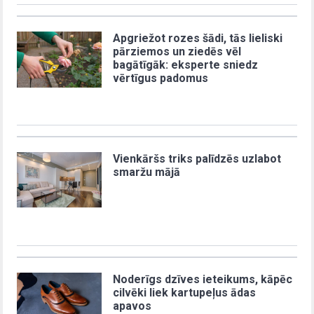
Apgriežot rozes šādi, tās lieliski
pārziemos un ziedēs vēl
bagātīgāk: eksperte sniedz
vērtīgus padomus
Vienkāršs triks palīdzēs uzlabot
smaržu mājā
Noderīgs dzīves ieteikums, kāpēc
cilvēki liek kartupeļus ādas
apavos