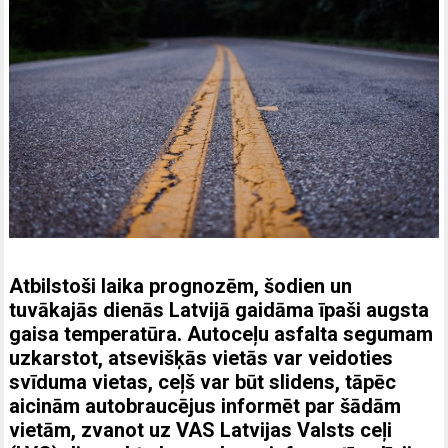
Atbilstoši laika prognozēm, šodien un
tuvākajās dienās Latvijā gaidāma īpaši augsta
gaisa temperatūra. Autoceļu asfalta segumam
uzkarstot, atsevišķās vietās var veidoties
svīduma vietas, ceļš var būt slidens, tāpēc
aicinām autobraucējus informēt par šādām
vietām, zvanot uz VAS Latvijas Valsts ceļi