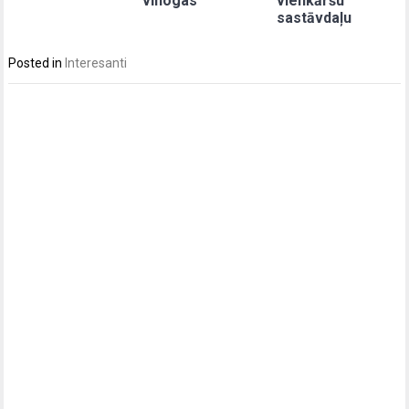
vīnogas
vienkāršu
sastāvdaļu
Posted in
Interesanti
Post
navigation