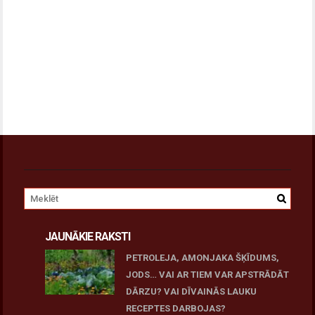
JAUNĀKIE RAKSTI
PETROLEJA, AMONJAKA ŠĶĪDUMS,
JODS… VAI AR TIEM VAR APSTRĀDĀT
DĀRZU? VAI DĪVAINĀS LAUKU
RECEPTES DARBOJAS?