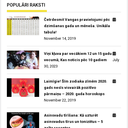
POPULĀRI RAKSTI
Četrdesmit Vangas pravietojumi pēc
dzimšanas gada un mēneša. Unikāla
tabula!
November 14, 2019
Viņi kļuva par vecākiem 12 un 15 gadu
vecumā; Kas noticis pēc 10 gadiem
July
30, 2023
Laimīgie! Šīm zodiaka zīmēm 2020.
gads nesīs visvairāk pozitīvo
pārmaiņu – 2020. gada horoskops
November 22, 2019
Asinsvadu tīrīšana: Kā uzturēt
asinsvadus tīrus un tonizētus – 5
zelta receptes