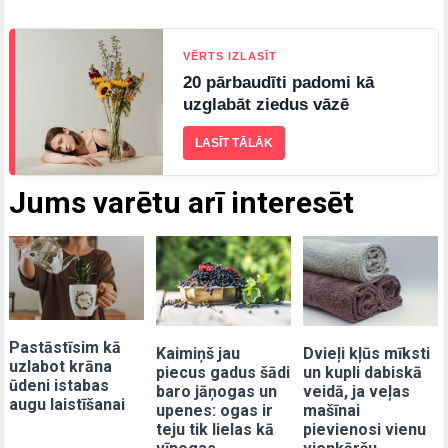
VĒRTS IZLASĪT
20 pārbaudīti padomi kā
uzglabāt ziedus vāzē
LASĪT TĀLĀK
Jums varētu arī interesēt
Pastāstīsim kā
Kaimiņš jau
Dvieļi kļūs mīksti
uzlabot krāna
piecus gadus šādi
un kupli dabiskā
ūdeni istabas
baro jāņogas un
veidā, ja veļas
augu laistīšanai
upenes: ogas ir
mašīnai
teju tik lielas kā
pievienosi vienu