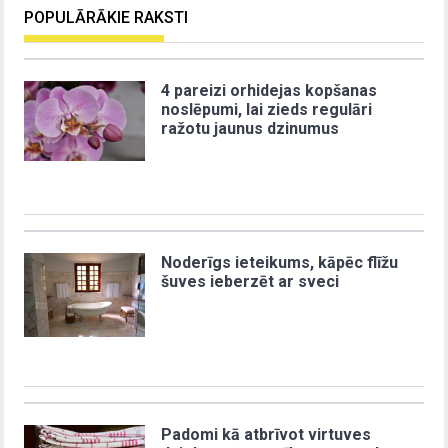
POPULĀRĀKIE RAKSTI
4 pareizi orhidejas kopšanas
noslēpumi, lai zieds regulāri
ražotu jaunus dzinumus
Noderīgs ieteikums, kāpēc flīžu
šuves ieberzēt ar sveci
Padomi kā atbrīvot virtuves