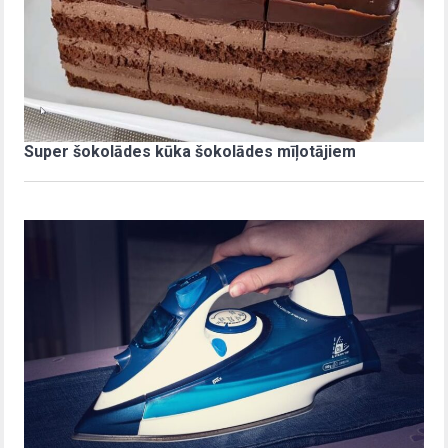
Super šokolādes kūka šokolādes mīļotājiem