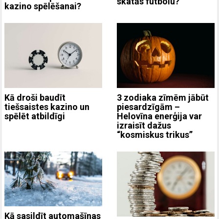
skatās futbolu?
kazino spēlēšanai?
3 zodiaka zīmēm jābūt
Kā droši baudīt
piesardzīgām –
tiešsaistes kazino un
Helovīna enerģija var
spēlēt atbildīgi
izraisīt dažus
“kosmiskus trikus”
Kā sasildīt automašīnas