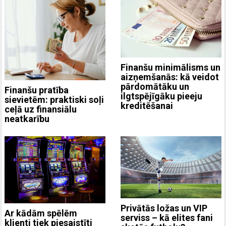
Finanšu minimālisms un
aizņemšanās: kā veidot
pārdomātāku un
Finanšu pratība
ilgtspējīgāku pieeju
sievietēm: praktiski soļi
kreditēšanai
ceļā uz finansiālu
neatkarību
Privātās ložas un VIP
Ar kādām spēlēm
serviss – kā elites fani
klienti tiek piesaistīti