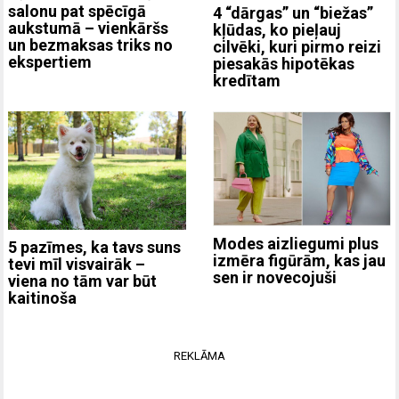
salonu pat spēcīgā
4 “dārgas” un “biežas”
aukstumā – vienkāršs
kļūdas, ko pieļauj
un bezmaksas triks no
cilvēki, kuri pirmo reizi
ekspertiem
piesakās hipotēkas
kredītam
Modes aizliegumi plus
5 pazīmes, ka tavs suns
izmēra figūrām, kas jau
tevi mīl visvairāk –
sen ir novecojuši
viena no tām var būt
kaitinoša
REKLĀMA