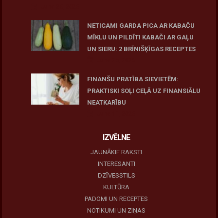
June 25, 2026
NETICAMI GARDA PICA AR KABAČU
MĪKLU UN PILDĪTI KABAČI AR GAĻU
UN SIERU: 2 BRĪNIŠĶĪGAS RECEPTES
June 25, 2026
FINANŠU PRATĪBA SIEVIETĒM:
PRAKTISKI SOĻI CEĻĀ UZ FINANSIĀLU
NEATKARĪBU
June 11, 2026
IZVĒLNE
JAUNĀKIE RAKSTI
INTERESANTI
DZĪVESSTILS
KULTŪRA
PADOMI UN RECEPTES
NOTIKUMI UN ZIŅAS