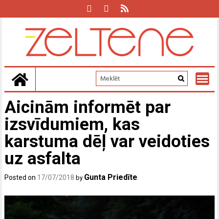
Skip
to
content
Aicinām informēt par
izsvīdumiem, kas
karstuma dēļ var veidoties
uz asfalta
Gunta Priedīte
Posted on
17/07/2018
by