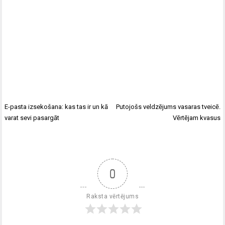
E-pasta izsekošana: kas tas ir un kā
Putojošs veldzējums vasaras tveicē.
varat sevi pasargāt
Vērtējam kvasus
0
Raksta vērtējums