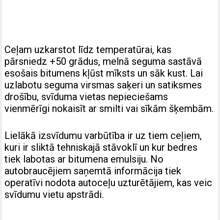
Ceļam uzkarstot līdz temperatūrai, kas
pārsniedz +50 grādus, melnā seguma sastāvā
esošais bitumens kļūst mīksts un sāk kust. Lai
uzlabotu seguma virsmas saķeri un satiksmes
drošību, svīduma vietas nepieciešams
vienmērīgi nokaisīt ar smilti vai sīkām šķembām.
Lielākā izsvīdumu varbūtība ir uz tiem ceļiem,
kuri ir sliktā tehniskajā stāvoklī un kur bedres
tiek labotas ar bitumena emulsiju. No
autobraucējiem saņemtā informācija tiek
operatīvi nodota autoceļu uzturētājiem, kas veic
svīdumu vietu apstrādi.