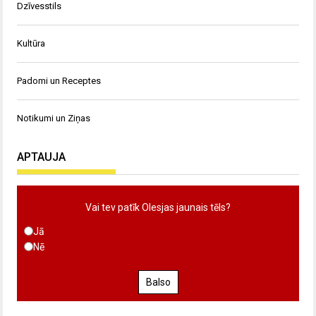
Dzīvesstils
Kultūra
Padomi un Receptes
Notikumi un Ziņas
APTAUJA
Vai tev patīk Olesjas jaunais tēls?
Jā
Nē
Balso