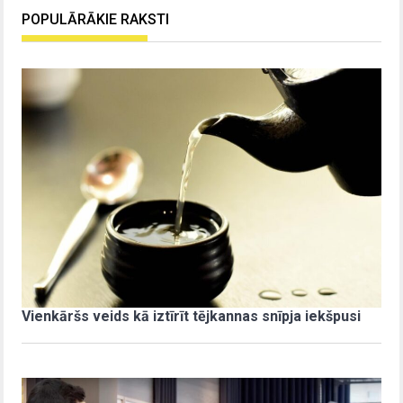
POPULĀRĀKIE RAKSTI
Vienkāršs veids kā iztīrīt tējkannas snīpja iekšpusi