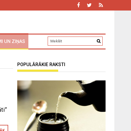
I UN ZIŅAS
POPULĀRĀKIE RAKSTI
ti”
RĀK