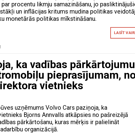
 par procentu likmju samazināšanu, jo pasliktinājuš
tākļi un inflācijas kritums mudina politikas veidotā
u monetārās politikas mīkstināšanu.
LASĪT VAI
t
oja, ka vadības pārkārtojumu
ktromobiļu pieprasījumam, n
irektora vietnieks
obūves uzņēmums Volvo Cars paziņoja, ka
vietnieks Bjorns Annvalls atkāpsies no pašreizējā
dības pārkārtošanu, kuras mērķis ir palielināt
sadarbību organizācijā.