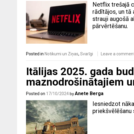
Netflix trešajā 
rādītājos, un tā
strauji augošā a
pārvērtēšanu.
Posted in
Notikumi un Ziņas
,
Svarīgi
Leave a commen
Itālijas 2025. gada bu
maznodrošinātajiem u
Anete Berga
Posted on
17/10/2024
by
Iesniedzot nāka
priekšvēlēšanu s