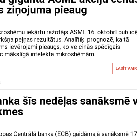
s ziņojuma pieaug
roshēmu iekārtu ražotājs ASML 16. oktobrī public
kšņa peļņas rezultātus. Analītiķi prognozē, ka tā
ms ievērojami pieaugs, ko veicinās spēcīgais
ēc mākslīgā intelekta mikroshēmām.
LASĪT VAI
t
banka šīs nedēļas sanāksmē v
ikmes
ropas Centrālā banka (ECB) gaidāmajā sanāksmē 17