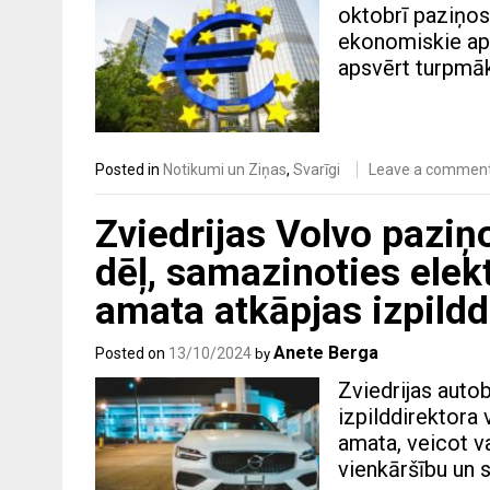
oktobrī paziņos
ekonomiskie aps
apsvērt turpmāk
Posted in
Notikumi un Ziņas
,
Svarīgi
Leave a commen
Zviedrijas Volvo paziņ
dēļ, samazinoties ele
amata atkāpjas izpildd
Anete Berga
Posted on
13/10/2024
by
Zviedrijas aut
izpilddirektora 
amata, veicot va
vienkāršību un 