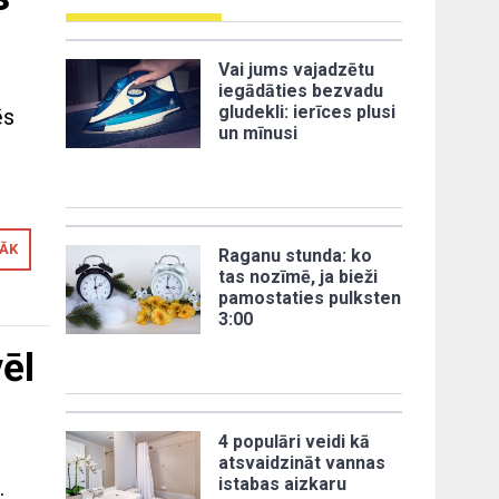
Vai jums vajadzētu
iegādāties bezvadu
gludekli: ierīces plusi
ēs
un mīnusi
RĀK
Raganu stunda: ko
tas nozīmē, ja bieži
pamostaties pulksten
3:00
ēl
4 populāri veidi kā
atsvaidzināt vannas
istabas aizkaru
.