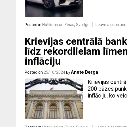
Posted in
Notikumi un Ziņas
,
Svarīgi
Leave a commen
Krievijas centrālā ban
līdz rekordlielam līmen
inflāciju
Anete Berga
Posted on
25/10/2024
by
Krievijas centrā
200 bāzes punkt
inflāciju, ko vei