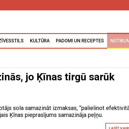
ZĪVESSTILS
KULTŪRA
PADOMI UN RECEPTES
NOTIKUM
nās, jo Ķīnas tirgū sarūk
tājs sola samazināt izmaksas, “palielinot efektivitā
jais Ķīnas pieprasījums samazināja peļņu.
LASĪT VAI