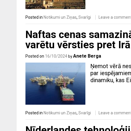
Posted in
Notikumi un Ziņas
,
Svarīgi
Leave a commen
Naftas cenas samazinās
varētu vērsties pret I
Anete Berga
Posted on
16/10/2024
by
Ņemot vērā nes
par iespējamiem
dinamiku, kas Ei
Posted in
Notikumi un Ziņas
,
Svarīgi
Leave a commen
Nīderlandes tehnoloģi