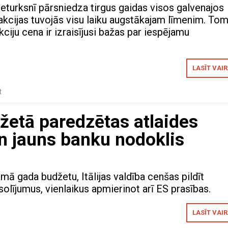
ceturksnī pārsniedza tirgus gaidas visos galvenajos
 akcijas tuvojās visu laiku augstākajam līmenim. To
kciju cena ir izraisījusi bažas par iespējamu
LASĪT VAI
t
džetā paredzētas atlaides
n jauns banku nodoklis
mā gada budžetu, Itālijas valdība cenšas pildīt
olījumus, vienlaikus apmierinot arī ES prasības.
LASĪT VAI