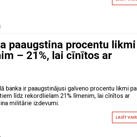
t
ka paaugstina procentu likmi
im – 21%, lai cīnītos ar
lā banka ir paaugstinājusi galveno procentu likmi pa
iem līdz rekordlielam 21% līmenim, lai cīnītos ar
cina militārie izdevumi.
LASĪT VAI