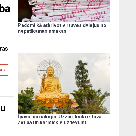
bā
Padomi kā atbrīvot virtuves dvieļus no
nepatīkamas smakas
ras
RĀK
ņu
Īpašs horoskops. Uzzini, kāda ir tava
sūtība un karmiskie uzdevumi