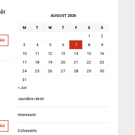
mēr
AUGUST 2026
M
T
W
T
F
S
S
1
2
RĀK
3
4
5
6
7
8
9
10
11
12
13
14
15
16
17
18
19
20
21
22
23
24
25
26
27
28
29
30
31
« Jun
Jaunākie raksti
Interesanti
RĀK
Dzīvesstils