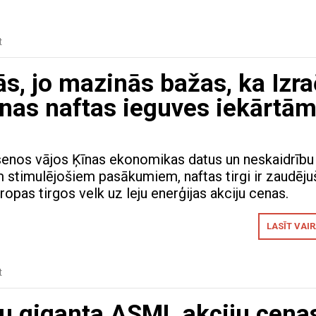
t
, jo mazinās bažas, ka Izra
rānas naftas ieguves iekārtā
enos vājos Ķīnas ekonomikas datus un neskaidrību
 stimulējošiem pasākumiem, naftas tirgi ir zaudēju
ropas tirgos velk uz leju enerģijas akciju cenas.
LASĪT VAI
t
ju giganta ASML akciju cena