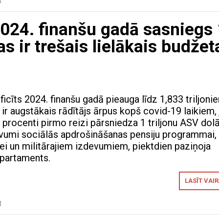
t
024. finanšu gadā sasniegs 
as ir trešais lielākais budžet
icīts 2024. finanšu gadā pieauga līdz 1,833 triljoni
ir augstākais rādītājs ārpus kopš covid-19 laikiem, 
 procenti pirmo reizi pārsniedza 1 triljonu ASV dol
vumi sociālās apdrošināšanas pensiju programmai,
ei un militārajiem izdevumiem, piektdien paziņoja
epartaments.
LASĪT VAI
t