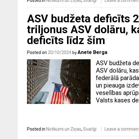
Posted in
Notikumi un Ziņas
,
Svarīgi
Leave a commen
ASV budžeta deficīts 2
triljonus ASV dolāru, k
deficīts līdz šim
Anete Berga
Posted on
20/10/2024
by
ASV budžeta def
ASV dolāru, kas 
federālā parāda
un pieauga izde
veselības aprūp
Valsts kases d
Posted in
Notikumi un Ziņas
,
Svarīgi
Leave a commen