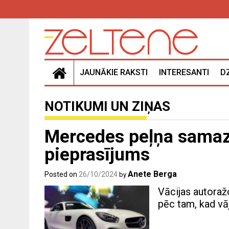
Skip
to
content
JAUNĀKIE RAKSTI
INTERESANTI
D
NOTIKUMI UN ZIŅAS
Mercedes peļņa samazi
pieprasījums
Anete Berga
Posted on
26/10/2024
by
Vācijas autoražo
pēc tam, kad vā