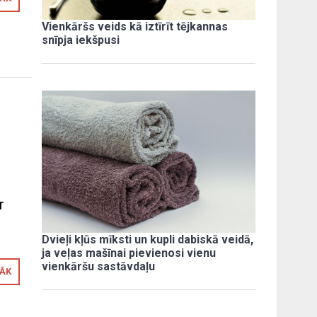
Vienkāršs veids kā iztīrīt tējkannas
snīpja iekšpusi
r
Dvieļi kļūs mīksti un kupli dabiskā veidā,
ja veļas mašīnai pievienosi vienu
vienkāršu sastāvdaļu
RĀK