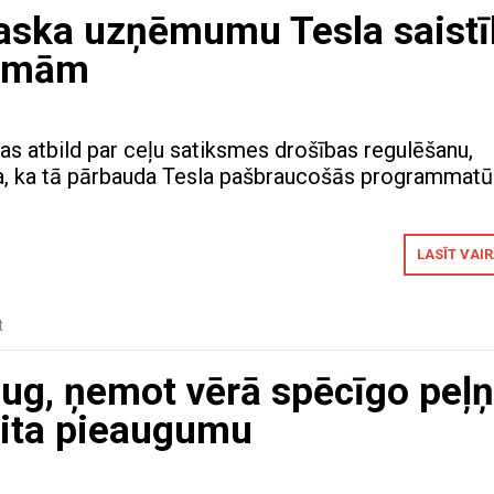
aska uzņēmumu Tesla saistī
tēmām
as atbild par ceļu satiksmes drošības regulēšanu,
ja, ka tā pārbauda Tesla pašbraucošās programmatū
LASĪT VAI
t
 aug, ņemot vērā spēcīgo peļ
aita pieaugumu