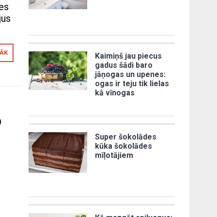
ies
jus
RĀK
Kaimiņš jau piecus
gadus šādi baro
jāņogas un upenes:
ogas ir teju tik lielas
kā vīnogas
o
Super šokolādes
kūka šokolādes
mīļotājiem