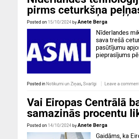
pirms ceturkšņa peļņa
Anete Berga
Posted on
15/10/2024
by
Nīderlandes mik
sava trešā cetur
pasūtījumu apjo
pieprasījums p
Posted in
Notikumi un Ziņas
,
Svarīgi
Leave a commen
Vai Eiropas Centrālā 
samazinās procentu l
Anete Berga
Posted on
14/10/2024
by
Gaidāms, ka Ei