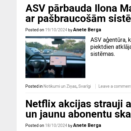
ASV pārbauda Ilona M
ar pašbraucošām sis
Anete Berga
Posted on
19/10/2024
by
ASV aģentūra, k
piektdien atklā
sistēmas.
Posted in
Notikumi un Ziņas
,
Svarīgi
Leave a commen
Netflix akcijas strauji
un jaunu abonentu sk
Anete Berga
Posted on
18/10/2024
by