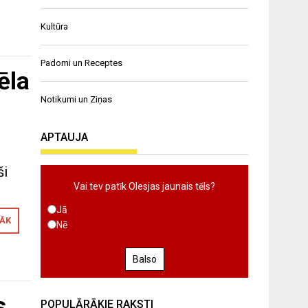
Kultūra
Padomi un Receptes
ēla
m
Notikumi un Ziņas
APTAUJA
ši
Vai tev patīk Olesjas jaunais tēls?
Jā
RĀK
Nē
Balso
s
POPULĀRĀKIE RAKSTI