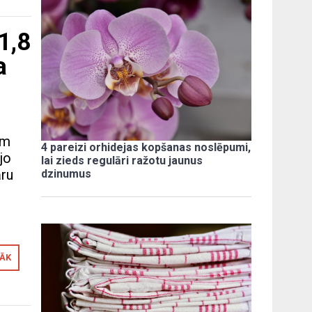
1,8
a
em
4 pareizi orhidejas kopšanas noslēpumi,
jo
lai zieds regulāri ražotu jaunus
āru
dzinumus
RĀK