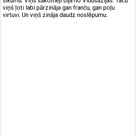
sīkumu. Viņš sākotnēji bija no Vidusāzijas. Taču
viņš ļoti labi pārzināja gan franču, gan poļu
virtuvi. Un viņš zināja daudz noslēpumu.