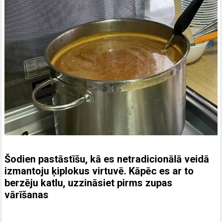
Šodien pastāstīšu, kā es netradicionālā veidā
izmantoju ķiplokus virtuvē. Kāpēc es ar to
berzēju katlu, uzzināsiet pirms zupas
vārīšanas