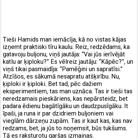
Tieši Hamids man iemācīja, kā no vistas kājas
izņemt praktiski tīru kaulu. Reiz, redzēdams, ka
gatavoju buljonu, viņš jautāja: “Vai jūs ierīvējāt
katlu ar ķiploku?” Es vēlreiz jautāju: “Kāpēc?”, un
viņš tikai pasmaidīja: “Pamēģini un sapratīsi.”
Atzīšos, es sākumā nesapratu atšķirību. Nu,
ķiploki ir ķiploki. Bet tad, pēc dažiem
eksperimentiem, tas man uznāca. Tas ir tieši tas
neredzamais pieskāriens, kas nepārsteidz, bet
padara ēdienu bagātīgāku un daudzpusīgāku. It
īpaši, ja runa ir par dzidriem buljoniem vai
vieglām dārzeņu zupām. Tas ir kaut kas, kas nav
redzams, bet, ja jūs to noņemsit, būs tukšums.
Tā es raksturotu garšas izmaiņas.