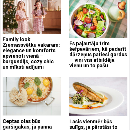
Family look
Es pajautāju trim
Ziemassvētku vakaram:
šefpavāriem, kā padarīt
elegance un komforts
dārzeņus patiesi gardus
apvienoti vienā –
— viņi visi atbildēja
burgundijs, cozy chic
vienu un to pašu
un mīksti adījumi
Ceptas olas būs
Lasis vienmēr būs
garšīgākas, ja pannā
sulīgs, ja pārstāsi to