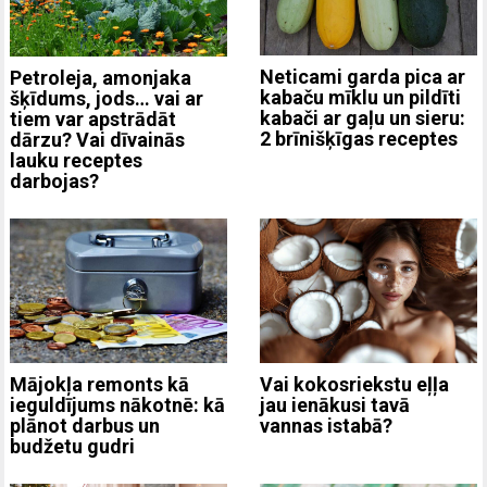
Neticami garda pica ar
Petroleja, amonjaka
kabaču mīklu un pildīti
šķīdums, jods… vai ar
kabači ar gaļu un sieru:
tiem var apstrādāt
2 brīnišķīgas receptes
dārzu? Vai dīvainās
lauku receptes
darbojas?
Mājokļa remonts kā
Vai kokosriekstu eļļa
ieguldījums nākotnē: kā
jau ienākusi tavā
plānot darbus un
vannas istabā?
budžetu gudri