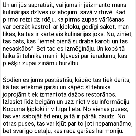
Un arī jūs sapratīsit, vai jums ir jāizmanto mans
kulinārijas dzīves uzlabojumi savā virtuvē. Kad
pirmo reizi dzirdēju, ka pirms zupas vārīšanas
var berzēt kastroli ar ķiploku, godīgi sakot, man
likās, ka tas ir kārtējais kulinārijas joks. Nu, ziniet,
tas pats, kas “iemet pienā sudraba karoti un tas
nesaskābs”. Bet tad es izmēģināju. Un kopš tā
laika šī tehnika man ir kļuvusi par ieradumu, kas
piešķir zupai zināmu burvību.
Šodien es jums pastāstīšu, kāpēc tas tiek darīts,
kā tas ietekmē garšu un kāpēc šī tehnika
joprojām tiek izmantota dažos restorānos.
Izlasiet līdz beigām un uzziniet visu informāciju.
Kopumā ķiploki ir viltīga lieta. No vienas puses,
tas var sabojāt ēdienu, ja tā ir pārāk daudz. No
otras puses, tas var kļūt par to ļoti nepamanāmo,
bet svarīgo detaļu, kas rada garšas harmoniju.