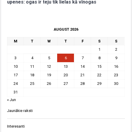
upenes: ogas ir teju tik lielas kā vīnogas
AUGUST 2026
M
T
W
T
F
S
S
1
2
3
4
5
6
7
8
9
10
11
12
13
14
15
16
17
18
19
20
21
22
23
24
25
26
27
28
29
30
31
« Jun
Jaunākie raksti
Interesanti