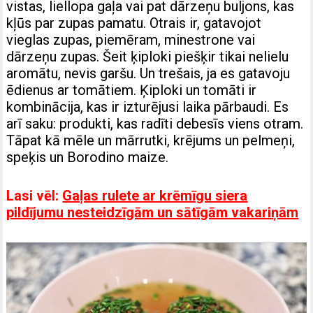
vistas, liellopa gaļa vai pat dārzeņu buljons, kas
kļūs par zupas pamatu. Otrais ir, gatavojot
vieglas zupas, piemēram, minestrone vai
dārzeņu zupas. Šeit ķiploki piešķir tikai nelielu
aromātu, nevis garšu. Un trešais, ja es gatavoju
ēdienus ar tomātiem. Ķiploki un tomāti ir
kombinācija, kas ir izturējusi laika pārbaudi. Es
arī saku: produkti, kas radīti debesīs viens otram.
Tāpat kā mēle un mārrutki, krējums un pelmeņi,
speķis un Borodino maize.
Lasi vēl:
Gaļas rulete ar krēmīgu siera
pildījumu nesteidzīgām un sātīgām vakariņām