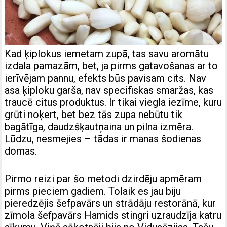
Kad ķiplokus iemetam zupā, tas savu aromātu
izdala pamazām, bet, ja pirms gatavošanas ar to
ierīvējam pannu, efekts būs pavisam cits. Nav
asa ķiploku garša, nav specifiskas smaržas, kas
traucē citus produktus. Ir tikai viegla iezīme, kuru
grūti noķert, bet bez tās zupa nebūtu tik
bagātīga, daudzšķautņaina un pilna izmēra.
Lūdzu, nesmejies – tādas ir manas šodienas
domas.
Pirmo reizi par šo metodi dzirdēju apmēram
pirms pieciem gadiem. Tolaik es jau biju
pieredzējis šefpavārs un strādāju restorānā, kur
zīmola šefpavārs Hamids stingri uzraudzīja katru