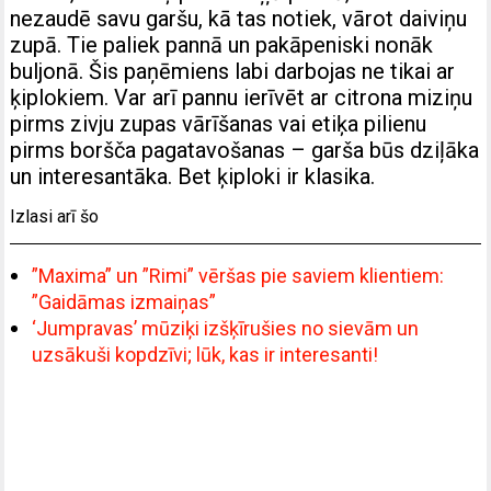
nezaudē savu garšu, kā tas notiek, vārot daiviņu
zupā. Tie paliek pannā un pakāpeniski nonāk
buljonā. Šis paņēmiens labi darbojas ne tikai ar
ķiplokiem. Var arī pannu ierīvēt ar citrona miziņu
pirms zivju zupas vārīšanas vai etiķa pilienu
pirms boršča pagatavošanas – garša būs dziļāka
un interesantāka. Bet ķiploki ir klasika.
Izlasi arī šo
”Maxima” un ”Rimi” vēršas pie saviem klientiem:
”Gaidāmas izmaiņas”
‘Jumpravas’ mūziķi izšķīrušies no sievām un
uzsākuši kopdzīvi; lūk, kas ir interesanti!