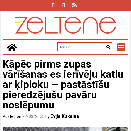
Skip
to
content
Kāpēc pirms zupas
vārīšanas es ierīvēju katlu
ar ķiploku – pastāstīšu
pieredzējušu pavāru
noslēpumu
Evija Kukaine
Posted on
22/03/2025
by