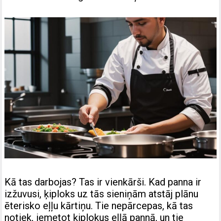
Kā tas darbojas? Tas ir vienkārši. Kad panna ir
izžuvusi, ķiploks uz tās sieniņām atstāj plānu
ēterisko eļļu kārtiņu. Tie nepārcepas, kā tas
notiek, iemetot ķiplokus eļļā pannā, un tie