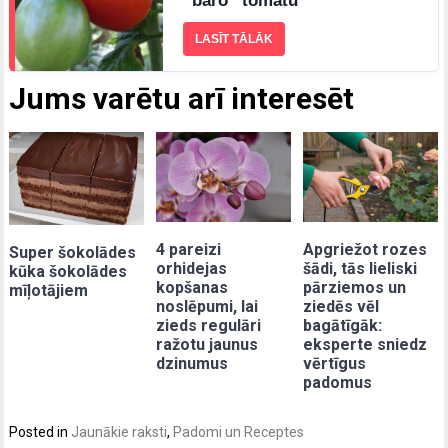
“baro” tomātu
LASĪT TĀLĀK
Jums varētu arī interesēt
4 pareizi
Apgriežot rozes
Super šokolādes
orhidejas
šādi, tās lieliski
kūka šokolādes
kopšanas
pārziemos un
mīļotājiem
noslēpumi, lai
ziedēs vēl
zieds regulāri
bagātīgāk:
ražotu jaunus
eksperte sniedz
dzinumus
vērtīgus
padomus
Posted in
Jaunākie raksti
,
Padomi un Receptes