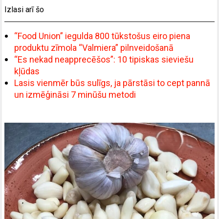
Izlasi arī šo
“Food Union” iegulda 800 tūkstošus eiro piena
produktu zīmola “Valmiera” pilnveidošanā
“Es nekad neapprecēšos”: 10 tipiskas sieviešu
kļūdas
Lasis vienmēr būs sulīgs, ja pārstāsi to cept pannā
un izmēģināsi 7 minūšu metodi