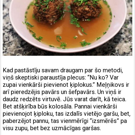
Kad pastāstīju savam draugam par šo metodi,
viņš skeptiski paraustīja plecus: “Nu ko? Var
zupai vienkārši pievienot ķiplokus.” Meļņikovs ir
arī pieredzējis pavārs un šefpavārs. Un viņš ir
daudz redzēts virtuvē. Jūs varat darīt, kā teica.
Bet atšķirība būs kolosāla. Pannai vienkārši
pievienojot ķiploku, tas izdalīs vietējo garšu, bet,
paberzējot pannu, tas vienmērīgi “izsmērēs” pa
visu zupu, bet bez uzmācīgas garšas.