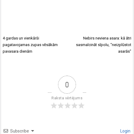
4 gardas un vienkārši
Nebirs neviena asara: kā ātri
pagatavojamas zupas vēsākām
sasmalcināt sīpolu, “neizplūstot
pavasara dienām
asarās”
0
Raksta vērtējums
Subscribe
Login