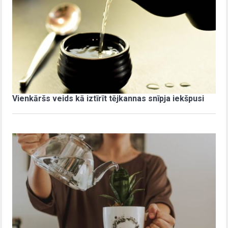
Vienkāršs veids kā iztīrīt tējkannas snīpja iekšpusi