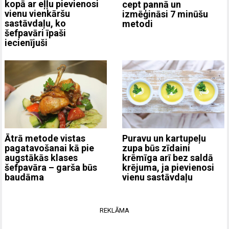
kopā ar eļļu pievienosi
cept pannā un
vienu vienkāršu
izmēģināsi 7 minūšu
sastāvdaļu, ko
metodi
šefpavāri īpaši
iecienījuši
Ātrā metode vistas
Puravu un kartupeļu
pagatavošanai kā pie
zupa būs zīdaini
augstākās klases
krēmīga arī bez saldā
šefpavāra – garša būs
krējuma, ja pievienosi
baudāma
vienu sastāvdaļu
REKLĀMA