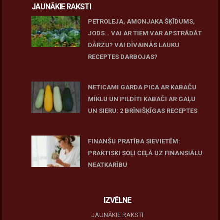
JAUNĀKIE RAKSTI
PETROLEJA, AMONJAKA ŠĶĪDUMS,
JODS… VAI AR TIEM VAR APSTRĀDĀT
DĀRZU? VAI DĪVAINĀS LAUKU
RECEPTES DARBOJAS?
June 25, 2026
NETICAMI GARDA PICA AR KABAČU
MĪKLU UN PILDĪTI KABAČI AR GAĻU
UN SIERU: 2 BRĪNIŠĶĪGAS RECEPTES
June 25, 2026
FINANŠU PRATĪBA SIEVIETĒM:
PRAKTISKI SOĻI CEĻĀ UZ FINANSIĀLU
NEATKARĪBU
June 11, 2026
IZVĒLNE
JAUNĀKIE RAKSTI