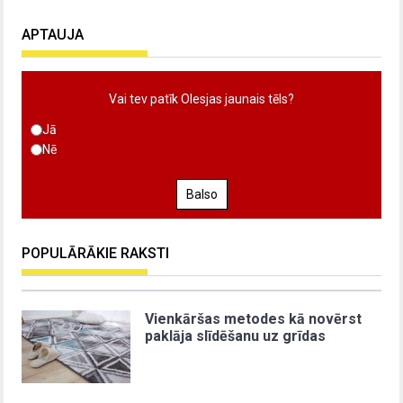
APTAUJA
Vai tev patīk Olesjas jaunais tēls?
Jā
Nē
Balso
POPULĀRĀKIE RAKSTI
Vienkāršas metodes kā novērst
paklāja slīdēšanu uz grīdas