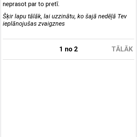
neprasot par to pretī.
Šķir lapu tālāk, lai uzzinātu, ko šajā nedēļā Tev
ieplānojušas zvaigznes
1 no 2
TĀLĀK