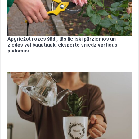
Apgriežot rozes šādi, tās lieliski pārziemos un
ziedēs vēl bagātīgāk: eksperte sniedz vērtīgus
padomus