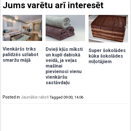
Jums varētu arī interesēt
Vienkāršs triks
Dvieļi kļūs mīksti
Super šokolādes
palīdzēs uzlabot
un kupli dabiskā
kūka šokolādes
smaržu mājā
veidā, ja veļas
mīļotājiem
mašīnai
pievienosi vienu
vienkāršu
sastāvdaļu
Posted in
Jaunākie raksti
Tagged
09:00
,
14.06
Post
navigation