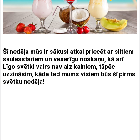
Šī nedēļa mūs ir sākusi atkal priecēt ar siltiem
saulesstariem un vasarīgu noskaņu, kā arī
Līgo svētki vairs nav aiz kalniem, tāpēc
uzzināsim, kāda tad mums visiem būs šī pirms
svētku nedēļa!