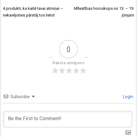
4 produkti, ka kaitē tavai atmiņai –
Mīlestības horoskops no 13. – 19.
nekavējoties pārstāj tos lietot
jūnijam
0
Raksta vērtējums
Subscribe
Login