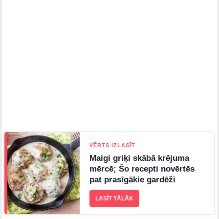
VĒRTS IZLASĪT
Maigi griķi skābā krējuma
mērcē; Šo recepti novērtēs
pat prasīgākie gardēži
LASĪT TĀLĀK