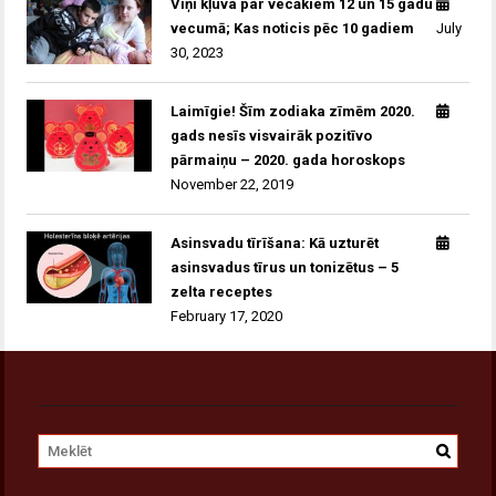
Viņi kļuva par vecākiem 12 un 15 gadu
vecumā; Kas noticis pēc 10 gadiem
July
30, 2023
Laimīgie! Šīm zodiaka zīmēm 2020.
gads nesīs visvairāk pozitīvo
pārmaiņu – 2020. gada horoskops
November 22, 2019
Asinsvadu tīrīšana: Kā uzturēt
asinsvadus tīrus un tonizētus – 5
zelta receptes
February 17, 2020