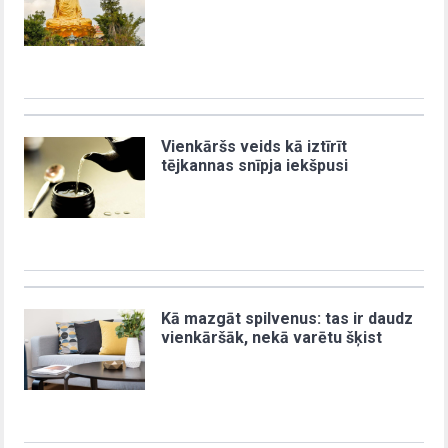
Vienkāršs veids kā iztīrīt
tējkannas snīpja iekšpusi
Kā mazgāt spilvenus: tas ir daudz
vienkāršāk, nekā varētu šķist