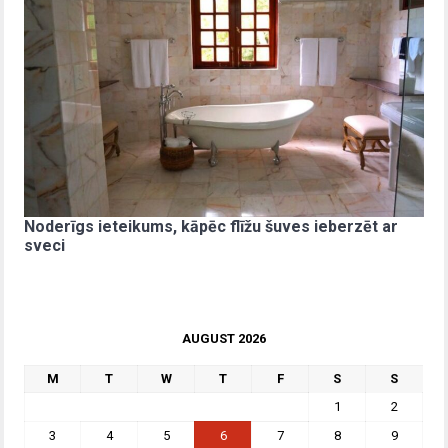
Noderīgs ieteikums, kāpēc flīžu šuves ieberzēt ar
sveci
AUGUST 2026
M
T
W
T
F
S
S
1
2
3
4
5
6
7
8
9