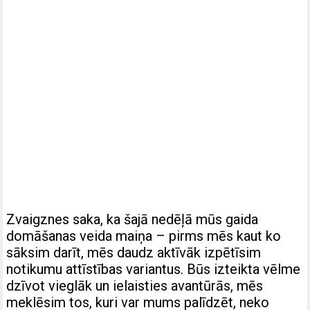
Zvaigznes saka, ka šajā nedēļā mūs gaida
domāšanas veida maiņa – pirms mēs kaut ko
sāksim darīt, mēs daudz aktīvāk izpētīsim
notikumu attīstības variantus. Būs izteikta vēlme
dzīvot vieglāk un ielaisties avantūrās, mēs
meklēsim tos, kuri var mums palīdzēt, neko