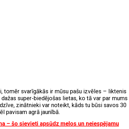
i, tomēr svarīgākās ir mūsu pašu izvēles – liktenis
ir dažas super-biedējošas lietas, ko tā var par mums
 dzīve, zinātnieki var noteikt, kāds tu būsi savos 30
 vēl pavisam agrā jaunībā.
rma – šo sievieti apsūdz melos un neiespējamu