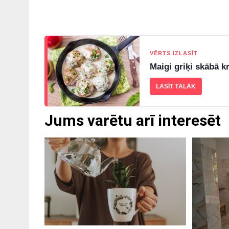
VĒRTS IZLASĪT
Maigi griķi skābā k
LASĪT TĀLĀK
Jums varētu arī interesēt