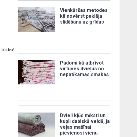
Vienkāršas metodes
kā novērst paklāja
slīdēšanu uz grīdas
ciatīvu!
Padomi kā atbrīvot
virtuves dvieļus no
nepatīkamas smakas
Dvieļi kļūs mīksti un
kupli dabiskā veidā, ja
veļas mašīnai
pievienosi vienu