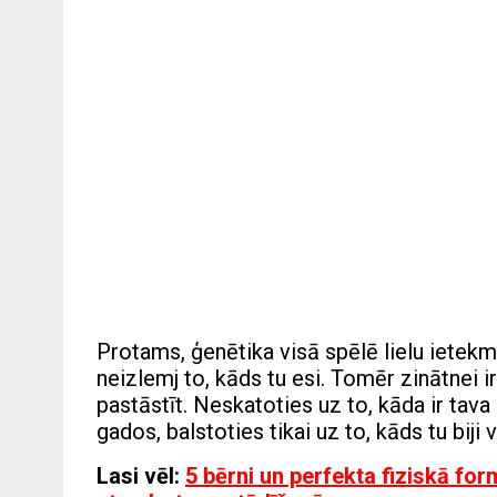
Protams, ģenētika visā spēlē lielu ietekm
neizlemj to, kāds tu esi. Tomēr zinātnei 
pastāstīt. Neskatoties uz to, kāda ir tava
gados, balstoties tikai uz to, kāds tu biji
Lasi vēl:
5 bērni un perfekta fiziskā fo