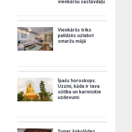
vienkāršu sastāvdaļu
Vienkāršs triks
palīdzēs uzlabot
smaržu mājā
Īpašs horoskops.
Uzzini, kāda ir tava
sūtība un karmiskie
uzdevumi
Super šokolādes