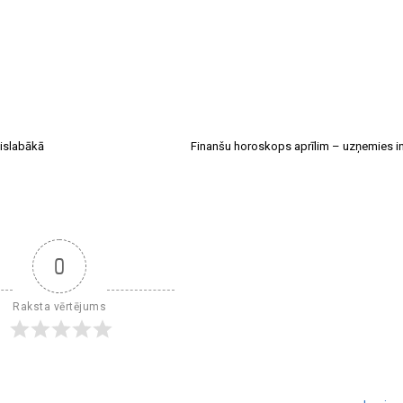
vislabākā
Finanšu horoskops aprīlim – uzņemies ini
0
Raksta vērtējums