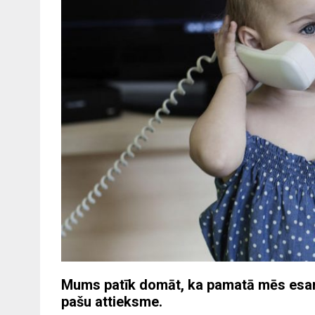
Mums patīk domāt, ka pamatā mēs esam 
pašu attieksme.