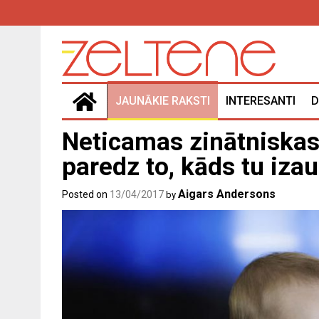
Skip
to
content
JAUNĀKIE RAKSTI
INTERESANTI
D
Neticamas zinātniskas 
paredz to, kāds tu izau
Aigars Andersons
Posted on
13/04/2017
by