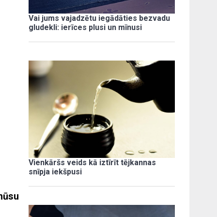
Vai jums vajadzētu iegādāties bezvadu
gludekli: ierīces plusi un mīnusi
Vienkāršs veids kā iztīrīt tējkannas
snīpja iekšpusi
 mūsu