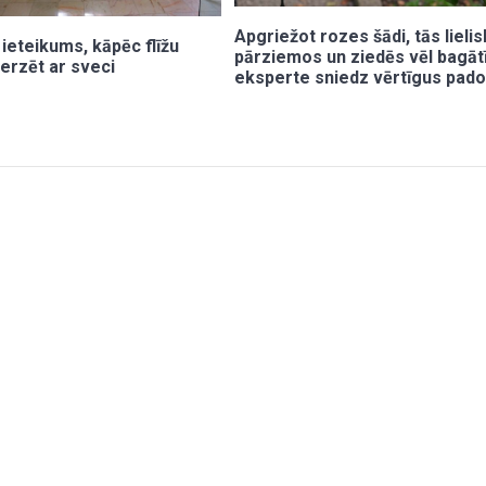
Apgriežot rozes šādi, tās lielis
ieteikums, kāpēc flīžu
pārziemos un ziedēs vēl bagāt
erzēt ar sveci
eksperte sniedz vērtīgus pad