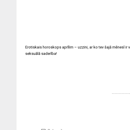
Erotiskais horoskops aprīlim – uzzini, ar ko tev šajā mēnesī ir 
seksuālā saderība!