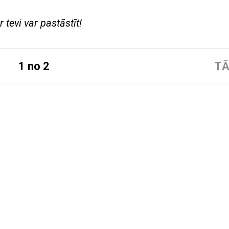
 tevi var pastāstīt!
1 no 2
TĀ