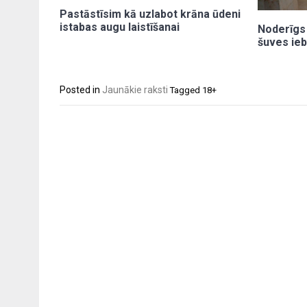
Pastāstīsim kā uzlabot krāna ūdeni
istabas augu laistīšanai
Noderīgs 
šuves ieb
Posted in
Jaunākie raksti
Tagged
18+
Post
navigation