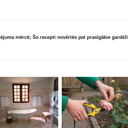
rējuma mērcē; Šo recepti novērtēs pat prasīgākie gardēž