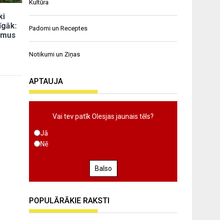
Kultūra
ki
īgāk:
Padomi un Receptes
omus
Notikumi un Ziņas
APTAUJA
Vai tev patīk Olesjas jaunais tēls?
Jā
Nē
Balso
POPULĀRĀKIE RAKSTI