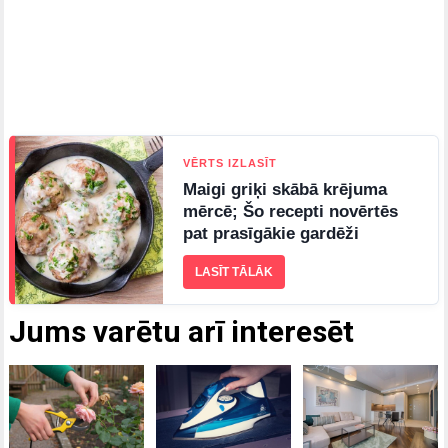
VĒRTS IZLASĪT
Maigi griķi skābā krējuma
mērcē; Šo recepti novērtēs
pat prasīgākie gardēži
LASĪT TĀLĀK
Jums varētu arī interesēt