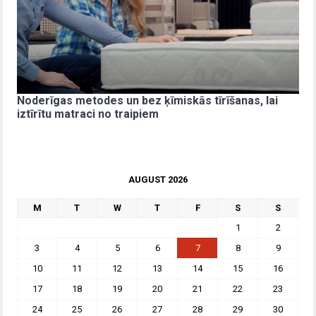
Noderīgas metodes un bez ķīmiskās tīrīšanas, lai
iztīrītu matraci no traipiem
AUGUST 2026
M
T
W
T
F
S
S
1
2
3
4
5
6
7
8
9
10
11
12
13
14
15
16
17
18
19
20
21
22
23
24
25
26
27
28
29
30