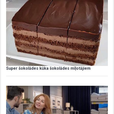
Super šokolādes kūka šokolādes mīļotājiem