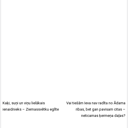
Kaķi, suņi un viņu lielākais
Vai tiešām Ieva nav radīta no Ādama
ienaidnieks – Ziemassvētku eglīte
ribas, bet gan pavisam citas –
neticamas ķermeņa daļas?