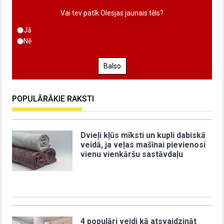
Vai tev patīk Olesjas jaunais tēls?
Jā
Nē
Balso
POPULĀRĀKIE RAKSTI
Dvieļi kļūs mīksti un kupli dabiskā
veidā, ja veļas mašīnai pievienosi
vienu vienkāršu sastāvdaļu
4 populāri veidi kā atsvaidzināt