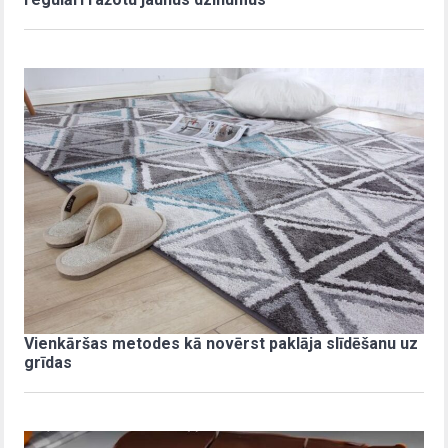
Vienkāršas metodes kā novērst paklāja slīdēšanu uz
grīdas