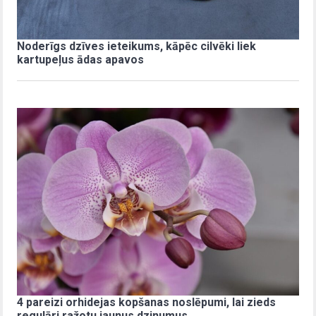
Noderīgs dzīves ieteikums, kāpēc cilvēki liek
kartupeļus ādas apavos
4 pareizi orhidejas kopšanas noslēpumi, lai zieds
regulāri ražotu jaunus dzinumus