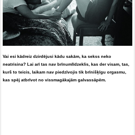
Vai esi kādreiz dzirdējusi kādu sakām, ka sekss neko
neatrisina? Lai arī tas nav brīnumlīdzeklis, kas der visam, tas,
kurš to teicis, laikam nav piedzīvojis tik brīnišķīgu orgasmu,
kas spēj atbrīvot no vissmagākajām galvassāpēm.