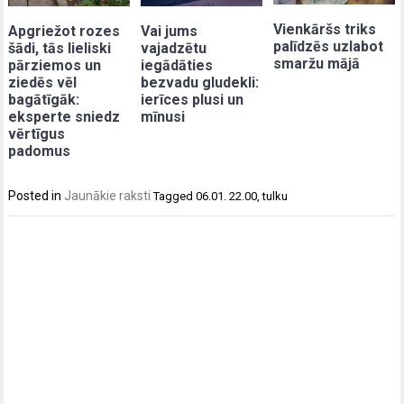
Vienkāršs triks
Apgriežot rozes
Vai jums
palīdzēs uzlabot
šādi, tās lieliski
vajadzētu
smaržu mājā
pārziemos un
iegādāties
ziedēs vēl
bezvadu gludekli:
bagātīgāk:
ierīces plusi un
eksperte sniedz
mīnusi
vērtīgus
padomus
Posted in
Jaunākie raksti
Tagged
06.01. 22.00
,
tulku
Post
navigation