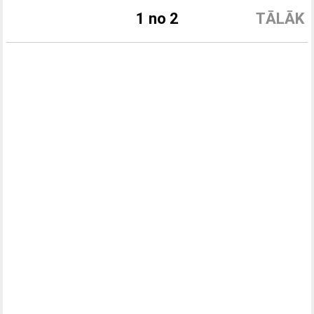
1 no 2
TĀLĀK