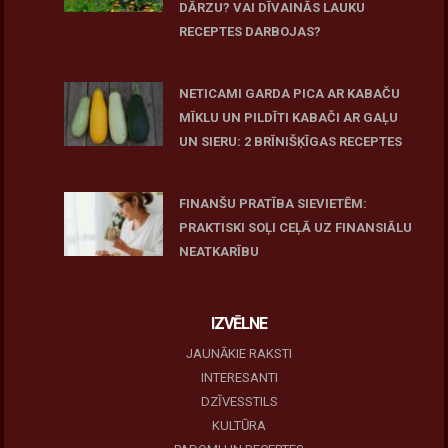
DĀRZU? VAI DĪVAINĀS LAUKU
RECEPTES DARBOJAS?
June 25, 2026
NETICAMI GARDA PICA AR KABAČU
MĪKLU UN PILDĪTI KABAČI AR GAĻU
UN SIERU: 2 BRĪNIŠĶĪGAS RECEPTES
June 25, 2026
FINANŠU PRATĪBA SIEVIETĒM:
PRAKTISKI SOĻI CEĻĀ UZ FINANSIĀLU
NEATKARĪBU
June 11, 2026
IZVĒLNE
JAUNĀKIE RAKSTI
INTERESANTI
DZĪVESSTILS
KULTŪRA