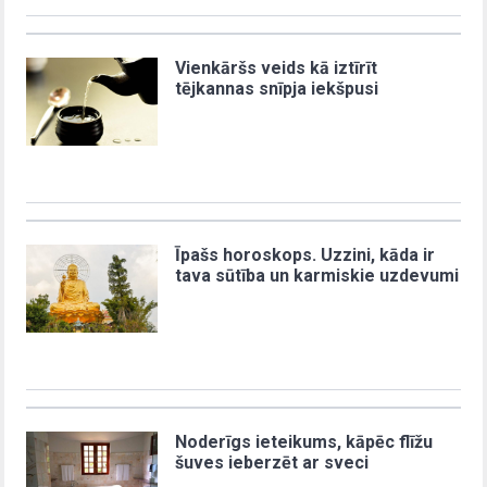
Vienkāršs veids kā iztīrīt
tējkannas snīpja iekšpusi
Īpašs horoskops. Uzzini, kāda ir
tava sūtība un karmiskie uzdevumi
Noderīgs ieteikums, kāpēc flīžu
šuves ieberzēt ar sveci