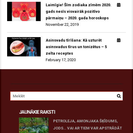
Laimīgie! Šīm zodiaka zīmēm 2020.
gads nesīs visvairāk pozitīvo
pārmaiņu – 2020. gada horoskops
November 22, 2019
Asinsvadu tīrīšana: Kā uzturēt
asinsvadus tīrus un tonizētus – 5
zelta receptes
February 17, 2020
JAUNĀKIE RAKSTI
PETROLEJA, AMONJAKA ŠĶĪDUMS,
JODS… VAI AR TIEM VAR APSTRĀDĀT