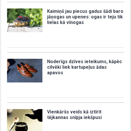
Kaimiņš jau piecus gadus šādi baro
jāņogas un upenes: ogas ir teju tik
lielas kā vīnogas
Noderīgs dzīves ieteikums, kāpēc
cilvēki liek kartupeļus ādas
apavos
Vienkāršs veids kā iztīrīt
tējkannas snīpja iekšpusi