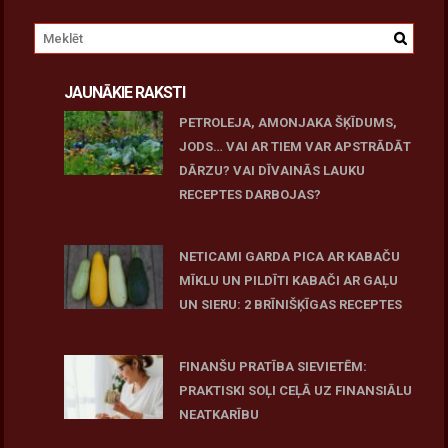
JAUNĀKIE RAKSTI
PETROLEJA, AMONJAKA ŠĶĪDUMS,
JODS… VAI AR TIEM VAR APSTRĀDĀT
DĀRZU? VAI DĪVAINĀS LAUKU
RECEPTES DARBOJAS?
June 25, 2026
NETICAMI GARDA PICA AR KABAČU
MĪKLU UN PILDĪTI KABAČI AR GAĻU
UN SIERU: 2 BRĪNIŠĶĪGAS RECEPTES
June 25, 2026
FINANŠU PRATĪBA SIEVIETĒM:
PRAKTISKI SOĻI CEĻĀ UZ FINANSIĀLU
NEATKARĪBU
June 11, 2026