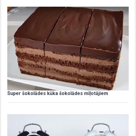
Super šokolādes kūka šokolādes mīļotājiem