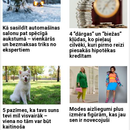
Kā sasildīt automašīnas
salonu pat spēcīgā
4 “dārgas” un “biežas”
aukstumā – vienkāršs
kļūdas, ko pieļauj
un bezmaksas triks no
cilvēki, kuri pirmo reizi
ekspertiem
piesakās hipotēkas
kredītam
Modes aizliegumi plus
5 pazīmes, ka tavs suns
izmēra figūrām, kas jau
tevi mīl visvairāk –
sen ir novecojuši
viena no tām var būt
kaitinoša