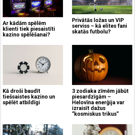
Privātās ložas un VIP
Ar kādām spēlēm
serviss – kā elites fani
klienti tiek piesaistīti
skatās futbolu?
kazino spēlēšanai?
3 zodiaka zīmēm jābūt
Kā droši baudīt
piesardzīgām –
tiešsaistes kazino un
Helovīna enerģija var
spēlēt atbildīgi
izraisīt dažus
“kosmiskus trikus”