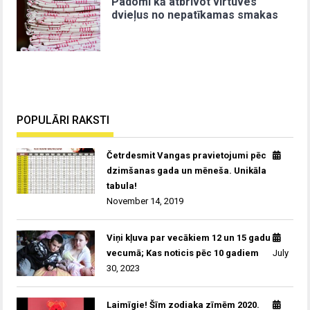
Padomi kā atbrīvot virtuves
dvieļus no nepatīkamas smakas
POPULĀRI RAKSTI
Četrdesmit Vangas pravietojumi pēc
dzimšanas gada un mēneša. Unikāla
tabula!
November 14, 2019
Viņi kļuva par vecākiem 12 un 15 gadu
vecumā; Kas noticis pēc 10 gadiem
July
30, 2023
Laimīgie! Šīm zodiaka zīmēm 2020.