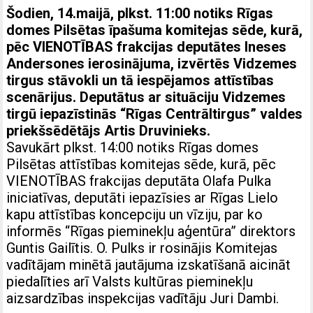
Šodien, 14.maijā, plkst. 11:00 notiks Rīgas
domes Pilsētas īpašuma komitejas sēde, kurā,
pēc VIENOTĪBAS frakcijas deputātes Ineses
Andersones ierosinājuma, izvērtēs Vidzemes
tirgus stāvokli un tā iespējamos attīstības
scenārijus. Deputātus ar situāciju Vidzemes
tirgū iepazīstinās “Rīgas Centrāltirgus” valdes
priekšsēdētājs Artis Druvinieks.
Savukārt plkst. 14:00 notiks Rīgas domes
Pilsētas attīstības komitejas sēde, kurā, pēc
VIENOTĪBAS frakcijas deputāta Olafa Pulka
iniciatīvas, deputāti iepazīsies ar Rīgas Lielo
kapu attīstības koncepciju un vīziju, par ko
informēs “Rīgas pieminekļu aģentūra” direktors
Guntis Gailītis. O. Pulks ir rosinājis Komitejas
vadītājam minētā jautājuma izskatīšanā aicināt
piedalīties arī Valsts kultūras pieminekļu
aizsardzības inspekcijas vadītāju Juri Dambi.