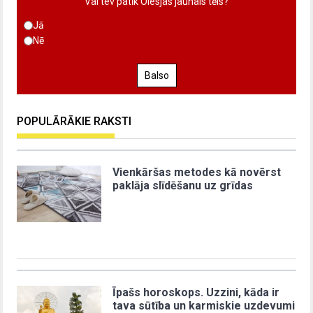
Vai tev patīk Olesjas jaunais tēls?
Jā
Nē
Balso
POPULĀRĀKIE RAKSTI
Vienkāršas metodes kā novērst
paklāja slīdēšanu uz grīdas
Īpašs horoskops. Uzzini, kāda ir
tava sūtība un karmiskie uzdevumi