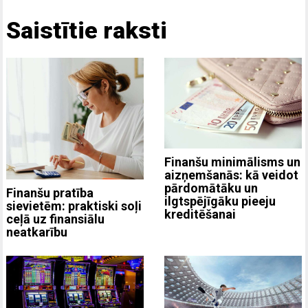
Saistītie raksti
Finanšu minimālisms un
aizņemšanās: kā veidot
pārdomātāku un
Finanšu pratība
ilgtspējīgāku pieeju
sievietēm: praktiski soļi
kreditēšanai
ceļā uz finansiālu
neatkarību