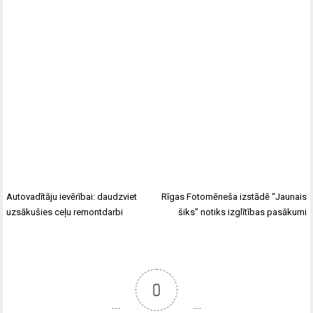
Autovadītāju ievērībai: daudzviet
Rīgas Fotomēneša izstādē “Jaunais
uzsākušies ceļu remontdarbi
šiks” notiks izglītības pasākumi
0