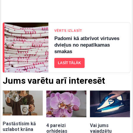
VĒRTS IZLASĪT
Padomi kā atbrīvot virtuves
dvieļus no nepatīkamas
smakas
LASĪT TĀLĀK
Jums varētu arī interesēt
Pastāstīsim kā
4 pareizi
Vai jums
uzlabot krāna
orhidejas
vajadzētu