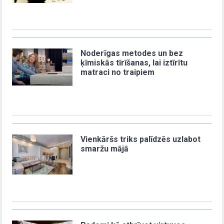
Noderīgas metodes un bez
ķīmiskās tīrīšanas, lai iztīrītu
matraci no traipiem
Vienkāršs triks palīdzēs uzlabot
smaržu mājā