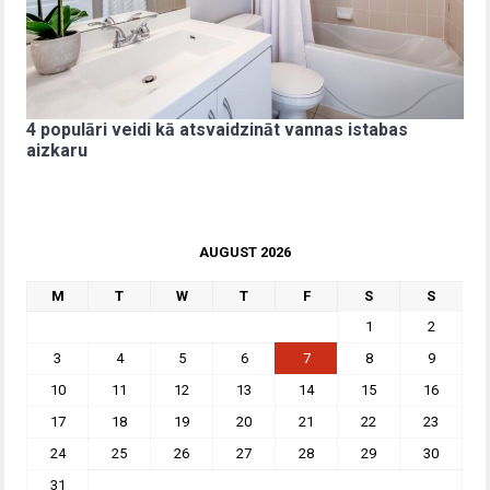
4 populāri veidi kā atsvaidzināt vannas istabas
aizkaru
AUGUST 2026
M
T
W
T
F
S
S
1
2
3
4
5
6
7
8
9
10
11
12
13
14
15
16
17
18
19
20
21
22
23
24
25
26
27
28
29
30
31