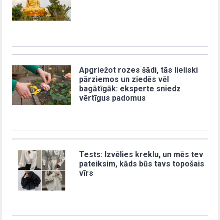
Apgriežot rozes šādi, tās lieliski
pārziemos un ziedēs vēl
bagātīgāk: eksperte sniedz
vērtīgus padomus
Tests: Izvēlies kreklu, un mēs tev
pateiksim, kāds būs tavs topošais
vīrs