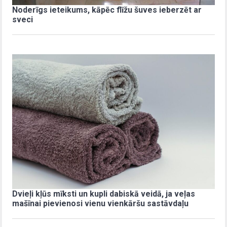
Noderīgs ieteikums, kāpēc flīžu šuves ieberzēt ar
sveci
Dvieļi kļūs mīksti un kupli dabiskā veidā, ja veļas
mašīnai pievienosi vienu vienkāršu sastāvdaļu