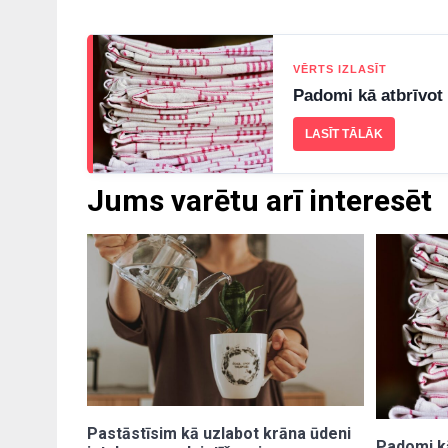
VĒRTS IZLASĪT
Padomi kā atbrīvot
LASĪT TĀLĀK
Jums varētu arī interesēt
Pastāstīsim kā uzlabot krāna ūdeni
Padomi kā