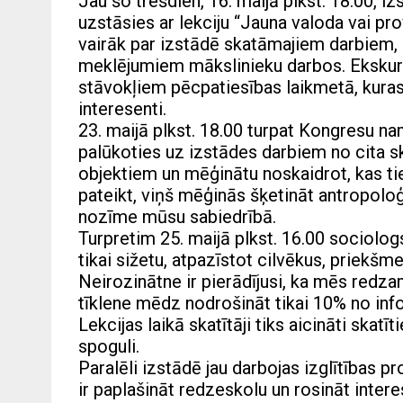
Jau šo trešdien, 16. maijā plkst. 18.00, i
uzstāsies ar lekciju “Jauna valoda vai pr
vairāk par izstādē skatāmajiem darbiem, 
meklējumiem mākslinieku darbos. Ekskursi
stāvokļiem pēcpatiesības laikmetā, kuras 
interesenti.
23. maijā plkst. 18.00 turpat Kongresu 
palūkoties uz izstādes darbiem no cita ska
objektiem un mēģinātu noskaidrot, kas tie
pateikt, viņš mēģinās šķetināt antropolo
nozīme mūsu sabiedrībā.
Turpretim 25. maijā plkst. 16.00 sociolog
tikai sižetu, atpazīstot cilvēkus, priekšmet
Neirozinātne ir pierādījusi, ka mēs redz
tīklene mēdz nodrošināt tikai 10% no inf
Lekcijas laikā skatītāji tiks aicināti skatīt
spoguli.
Paralēli izstādē jau darbojas izglītības
ir paplašināt redzeskolu un rosināt intere