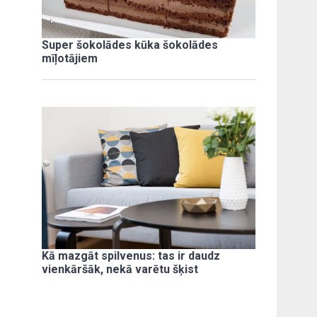
Super šokolādes kūka šokolādes
mīļotājiem
Kā mazgāt spilvenus: tas ir daudz
vienkāršāk, nekā varētu šķist