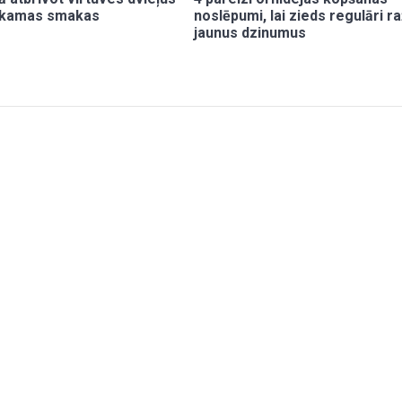
īkamas smakas
noslēpumi, lai zieds regulāri r
jaunus dzinumus