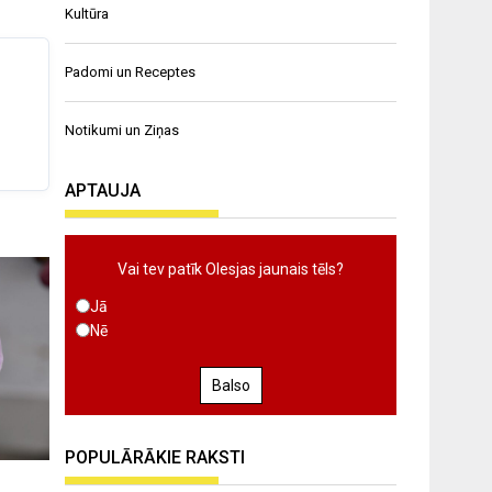
Kultūra
Padomi un Receptes
Notikumi un Ziņas
APTAUJA
Vai tev patīk Olesjas jaunais tēls?
Jā
Nē
Balso
POPULĀRĀKIE RAKSTI