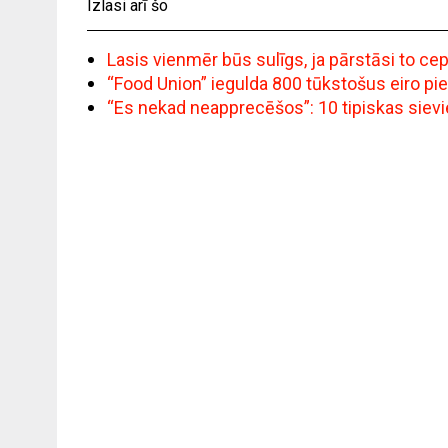
Izlasi arī šo
Lasis vienmēr būs sulīgs, ja pārstāsi to c
“Food Union” iegulda 800 tūkstošus eiro pi
“Es nekad neapprecēšos”: 10 tipiskas siev