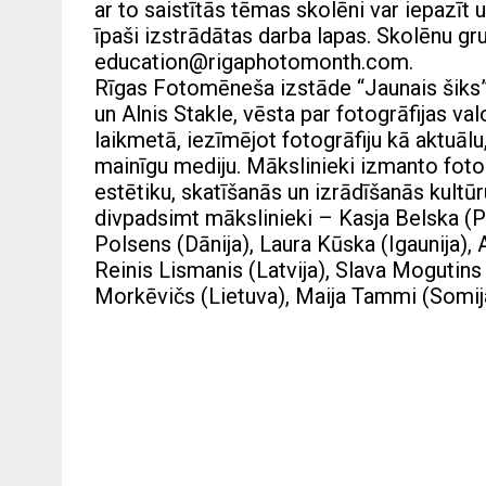
ar to saistītās tēmas skolēni var iepazīt 
īpaši izstrādātas darba lapas. Skolēnu gr
education@rigaphotomonth.com
.
Rīgas Fotomēneša izstāde “Jaunais šiks”,
un Alnis Stakle, vēsta par fotogrāfijas v
laikmetā, iezīmējot fotogrāfiju kā aktuālu,
mainīgu mediju. Mākslinieki izmanto fotogrāf
estētiku, skatīšanās un izrādīšanās kultūr
divpadsimt mākslinieki – Kasja Belska (Pol
Polsens (Dānija), Laura Kūska (Igaunija), An
Reinis Lismanis (Latvija), Slava Mogutins
Morkēvičs (Lietuva), Maija Tammi (Somija