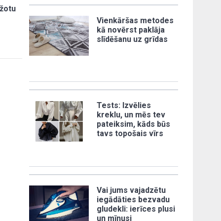
ažotu
Vienkāršas metodes
kā novērst paklāja
slīdēšanu uz grīdas
Tests: Izvēlies
kreklu, un mēs tev
pateiksim, kāds būs
tavs topošais vīrs
Vai jums vajadzētu
iegādāties bezvadu
gludekli: ierīces plusi
un mīnusi