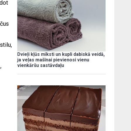
ldot
lčus
stilu,
Dvieļi kļūs mīksti un kupli dabiskā veidā,
ja veļas mašīnai pievienosi vienu
,
vienkāršu sastāvdaļu