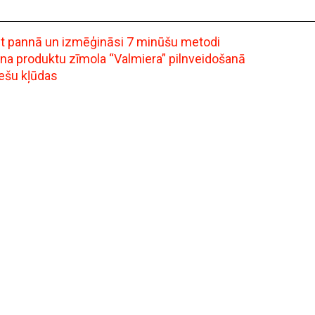
ept pannā un izmēģināsi 7 minūšu metodi
ena produktu zīmola “Valmiera” pilnveidošanā
iešu kļūdas