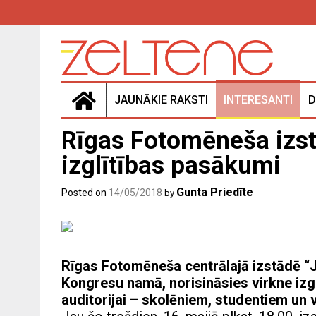
Skip
to
content
JAUNĀKIE RAKSTI
INTERESANTI
D
Rīgas Fotomēneša izst
izglītības pasākumi
Gunta Priedīte
Posted on
14/05/2018
by
Rīgas Fotomēneša centrālajā izstādē “J
Kongresu namā, norisināsies virkne izg
auditorijai – skolēniem, studentiem un 