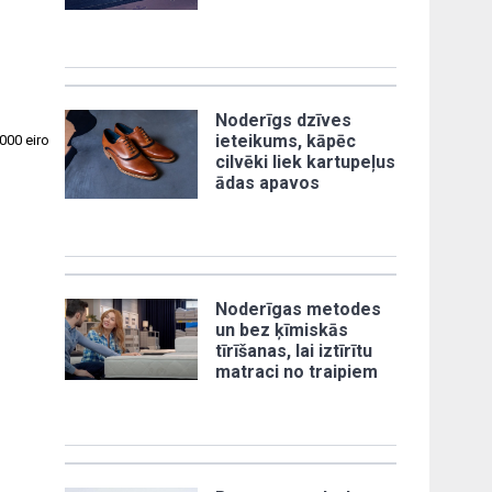
Noderīgs dzīves
ieteikums, kāpēc
000 eiro
cilvēki liek kartupeļus
ādas apavos
Noderīgas metodes
un bez ķīmiskās
tīrīšanas, lai iztīrītu
matraci no traipiem