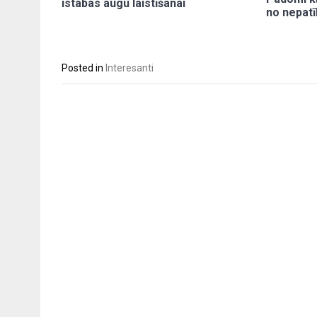
istabas augu laistīšanai
no nepat
Posted in
Interesanti
Post
navigation