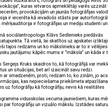
zstādes līdzkurators, fotogrāfs un pedagogs Alnis St
ovokācija”, kuras ietvaros apmeklētāji varēs uzzināt
iecerēm, provokācijām un jaunās fotogrāfijas valo
ja ir iecerēta kā ievadošs stāsts par autorfotogrāf
mērķauditorija ir fotogrāfijas un mediju studenti un
namā sociālantropologs Klāvs Sedlenieks piedāvās
tupunkta. Tā vietā, lai skatītos uz apskatei izlikta
ši tajos redzams un ko mākslinieks ar to ir vēlējies
ģisku jautājumu: kāpēc mums ir “māksla” un kāda ir 
s Sergejs Kruks skaidros to, kā fotogrāfijā var mekl
us un situācijas, bet arī izaicināt savu redzi.
am ar smadzenēm, proti, redzam to, ko zinām, jo acs
ormācijas, kas nepieciešama priekšmeta atpazīšanai
ies uz fotogrāfiju kā fotogrāfiju, nevis kā realitātes
 programma vidusskolas vecuma jauniešiem, kuras mē
si par fotogrāfiju un vizuālo mākslu. Izstādes satur