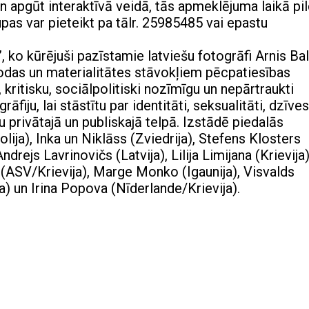
un apgūt interaktīvā veidā, tās apmeklējuma laikā pi
upas var pieteikt pa tālr. 25985485 vai epastu
 ko kūrējuši pazīstamie latviešu fotogrāfi Arnis Ba
alodas un materialitātes stāvokļiem pēcpatiesības
 kritisku, sociālpolitiski nozīmīgu un nepārtraukti
iju, lai stāstītu par identitāti, seksualitāti, dzīves
u privātajā un publiskajā telpā. Izstādē piedalās
ija), Inka un Niklāss (Zviedrija), Stefens Klosters
drejs Lavrinovičs (Latvija), Lilija Limijana (Krievija)
 (ASV/Krievija), Marge Monko (Igaunija), Visvalds
) un Irina Popova (Nīderlande/Krievija).