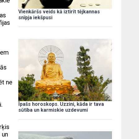
akle
Vienkāršs veids kā iztīrīt tējkannas
das
snīpja iekšpusi
ijas
jiem
tās
ēt ne
.
Īpašs horoskops. Uzzini, kāda ir tava
sūtība un karmiskie uzdevumi
rķis
u un