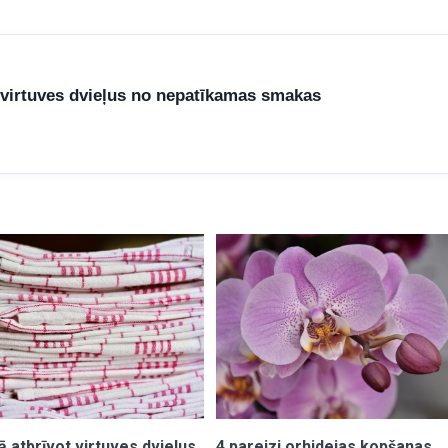
 virtuves dvieļus no nepatīkamas smakas
 atbrīvot virtuves dvieļus
4 pareizi orhidejas kopšanas