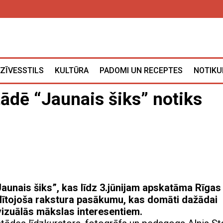
ZĪVESSTILS
KULTŪRA
PADOMI UN RECEPTES
NOTIKU
ādē “Jaunais šiks” notiks
aunais šiks”, kas līdz 3.jūnijam apskatāma Rīgas
lītojoša rakstura pasākumu, kas domāti dažādai
vizuālās mākslas interesentiem.