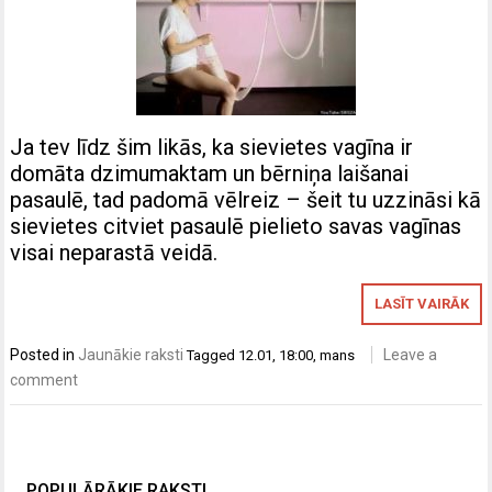
Ja tev līdz šim likās, ka sievietes vagīna ir
domāta dzimumaktam un bērniņa laišanai
pasaulē, tad padomā vēlreiz – šeit tu uzzināsi kā
sievietes citviet pasaulē pielieto savas vagīnas
visai neparastā veidā.
LASĪT VAIRĀK
Posted in
Jaunākie raksti
Leave a
Tagged
12.01
,
18:00
,
mans
comment
POPULĀRĀKIE RAKSTI