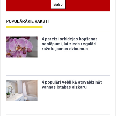
Balso
POPULĀRĀKIE RAKSTI
4 pareizi orhidejas kopšanas
noslēpumi, lai zieds regulāri
ražotu jaunus dzinumus
4 populāri veidi kā atsvaidzināt
vannas istabas aizkaru