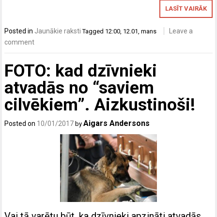
LASĪT VAIRĀK
Posted in
Jaunākie raksti
Leave a
Tagged
12:00
,
12.01
,
mans
comment
FOTO: kad dzīvnieki
atvadās no “saviem
cilvēkiem”. Aizkustinoši!
Aigars Andersons
Posted on
10/01/2017
by
Vai tā varētu būt, ka dzīvnieki apzināti atvadās