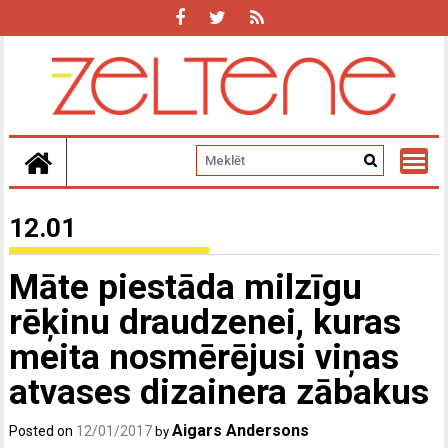
Skip
to
content
12.01
Māte piestāda milzīgu
rēķinu draudzenei, kuras
meita nosmērējusi viņas
atvases dizainera zābakus
Aigars Andersons
Posted on
12/01/2017
by