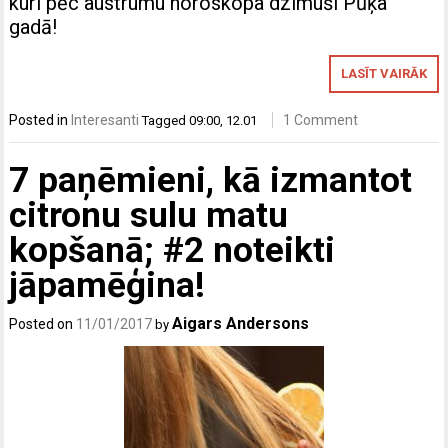
kuri pēc austrumu horoskopa dzimuši Pūķa
gadā!
LASĪT VAIRĀK
Posted in
Interesanti
1 Comment
Tagged
09:00
,
12.01
7 paņēmieni, kā izmantot
citronu sulu matu
kopšanā; #2 noteikti
jāpamēģina!
Aigars Andersons
Posted on
11/01/2017
by