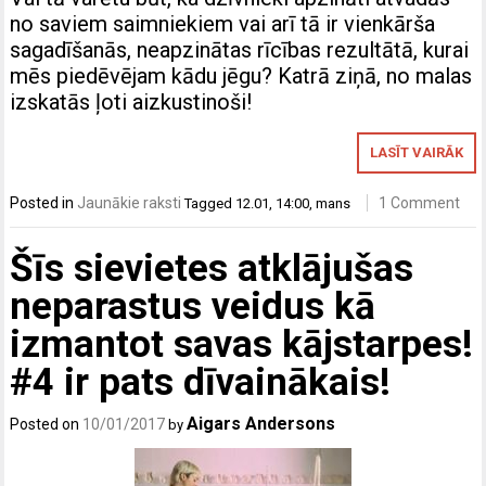
no saviem saimniekiem vai arī tā ir vienkārša
sagadīšanās, neapzinātas rīcības rezultātā, kurai
mēs piedēvējam kādu jēgu? Katrā ziņā, no malas
izskatās ļoti aizkustinoši!
LASĪT VAIRĀK
Posted in
Jaunākie raksti
1 Comment
Tagged
12.01
,
14:00
,
mans
Šīs sievietes atklājušas
neparastus veidus kā
izmantot savas kājstarpes!
#4 ir pats dīvainākais!
Aigars Andersons
Posted on
10/01/2017
by