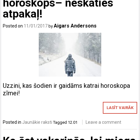
horoskops– neskaties
atpakaļ!
Aigars Andersons
Posted on
11/01/2017
by
Uzzini, kas šodien ir gaidāms katrai horoskopa
zīmei!
LASĪT VAIRĀK
Posted in
Jaunākie raksti
Leave a comment
Tagged
12.01