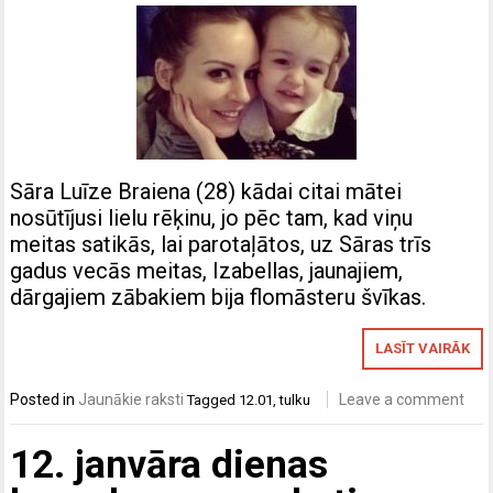
Sāra Luīze Braiena (28) kādai citai mātei
nosūtījusi lielu rēķinu, jo pēc tam, kad viņu
meitas satikās, lai parotaļātos, uz Sāras trīs
gadus vecās meitas, Izabellas, jaunajiem,
dārgajiem zābakiem bija flomāsteru švīkas.
LASĪT VAIRĀK
Posted in
Jaunākie raksti
Leave a comment
Tagged
12.01
,
tulku
12. janvāra dienas