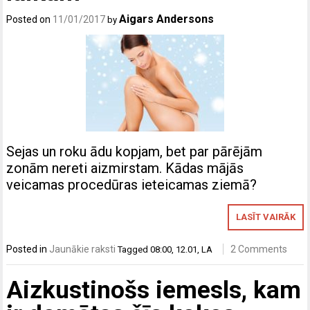
Aigars Andersons
Posted on
11/01/2017
by
Sejas un roku ādu kopjam, bet par pārējām
zonām nereti aizmirstam. Kādas mājās
veicamas procedūras ieteicamas ziemā?
LASĪT VAIRĀK
Posted in
Jaunākie raksti
2 Comments
Tagged
08:00
,
12.01
,
LA
Aizkustinošs iemesls, kam