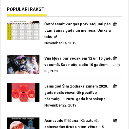
POPULĀRI RAKSTI
Četrdesmit Vangas pravietojumi pēc
dzimšanas gada un mēneša. Unikāla
tabula!
November 14, 2019
Viņi kļuva par vecākiem 12 un 15 gadu
vecumā; Kas noticis pēc 10 gadiem
July
30, 2023
Laimīgie! Šīm zodiaka zīmēm 2020.
gads nesīs visvairāk pozitīvo
pārmaiņu – 2020. gada horoskops
November 22, 2019
Asinsvadu tīrīšana: Kā uzturēt
asinsvadus tīrus un tonizētus – 5