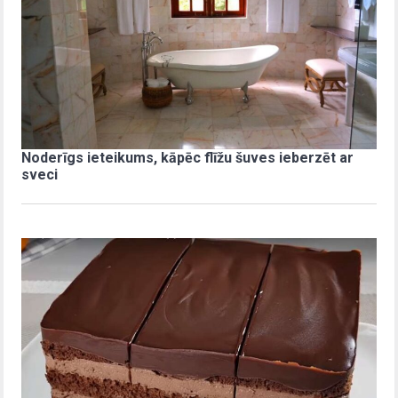
Noderīgs ieteikums, kāpēc flīžu šuves ieberzēt ar
sveci