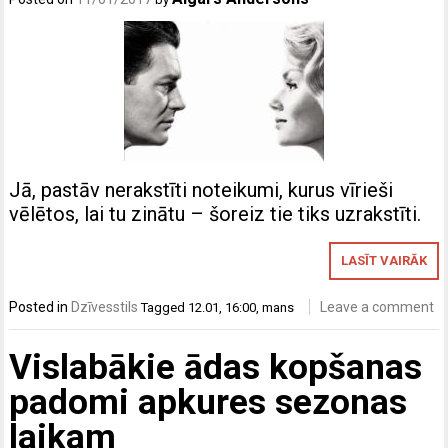
Jā, pastāv nerakstīti noteikumi, kurus vīrieši
vēlētos, lai tu zinātu – šoreiz tie tiks uzrakstīti.
LASĪT VAIRĀK
Posted in
Dzīvesstils
Leave a comment
Tagged
12.01
,
16:00
,
mans
Vislabākie ādas kopšanas
padomi apkures sezonas
laikam