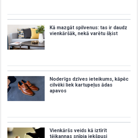
Kā mazgāt spilvenus: tas ir daudz
vienkāršāk, nekā varētu šķist
Noderīgs dzīves ieteikums, kāpēc
cilvēki liek kartupeļus ādas
apavos
Vienkāršs veids kā iztīrīt
tējkannas snīpja iekšpusi