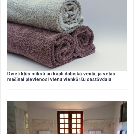
Dvieļi kļūs mīksti un kupli dabiskā veidā, ja veļas
mašīnai pievienosi vienu vienkāršu sastāvdaļu