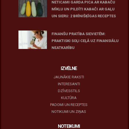
NETICAMI GARDA PICA AR KABAČU
MĪKLU UN PILDĪTI KABAČI AR GAĻU
UN SIERU: 2 BRĪNIŠĶĪGAS RECEPTES
June 25, 2026
FINANŠU PRATĪBA SIEVIETĒM:
PRAKTISKI SOĻI CEĻĀ UZ FINANSIĀLU
NEATKARĪBU
June 11, 2026
IZVĒLNE
JAUNĀKIE RAKSTI
INTERESANTI
DZĪVESSTILS
KULTŪRA
PADOMI UN RECEPTES
NOTIKUMI UN ZIŅAS
NOTEIKUMI