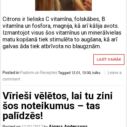
Citrons ir lielisks C vitamīna, folskābes, B
vitamīna un fosfora, magnija, kā arī kālija avots.
Izmantojot visus šos vitamīnus un minerālvielas
matu kopšanā tiek stimulēta to augšana, kā arī
galvas āda tiek atbrīvota no blaugznām.
LASĪT VAIRĀK
Posted in
Padomi un Receptes
Leave a
Tagged
12.01
,
13:00
,
tulku
comment
Vīrieši vēlētos, lai tu zini
šos noteikumus – tas
palīdzēs!
Aigars Andersons
Posted on
11/01/2017
by