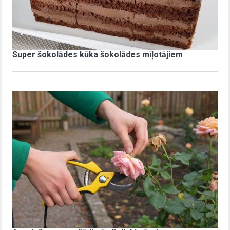
Super šokolādes kūka šokolādes mīļotājiem