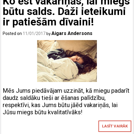
Ko ēst vakariņās, lai miegs
būtu salds. Daži ieteikumi
ir patiešām dīvaini!
Aigars Andersons
Posted on
11/01/2017
by
Mēs Jums piedāvājam uzzināt, kā miegu padarīt
daudz saldāku tieši ar ēšanas palīdzību,
respektīvi, kas Jums būtu jāēd vakariņās, lai
Jūsu miegs būtu kvalitatīvāks!
LASĪT VAIRĀK