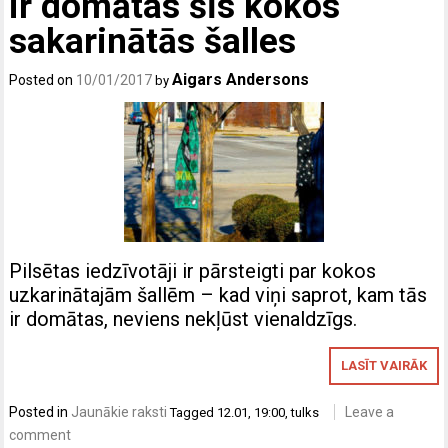
ir domātas šīs kokos
sakarinātās šalles
Aigars Andersons
Posted on
10/01/2017
by
Pilsētas iedzīvotāji ir pārsteigti par kokos
uzkarinātajām šallēm – kad viņi saprot, kam tās
ir domātas, neviens nekļūst vienaldzīgs.
LASĪT VAIRĀK
Posted in
Jaunākie raksti
Leave a
Tagged
12.01
,
19:00
,
tulks
comment