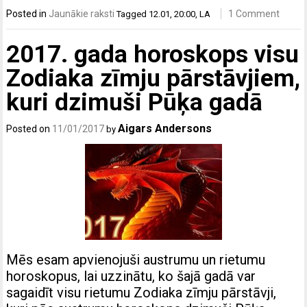
Posted in
Jaunākie raksti
1 Comment
Tagged
12.01
,
20:00
,
LA
2017. gada horoskops visu
Zodiaka zīmju pārstāvjiem,
kuri dzimuši Pūķa gadā
Aigars Andersons
Posted on
11/01/2017
by
Mēs esam apvienojuši austrumu un rietumu
horoskopus, lai uzzinātu, ko šajā gadā var
sagaidīt visu rietumu Zodiaka zīmju pārstāvji,