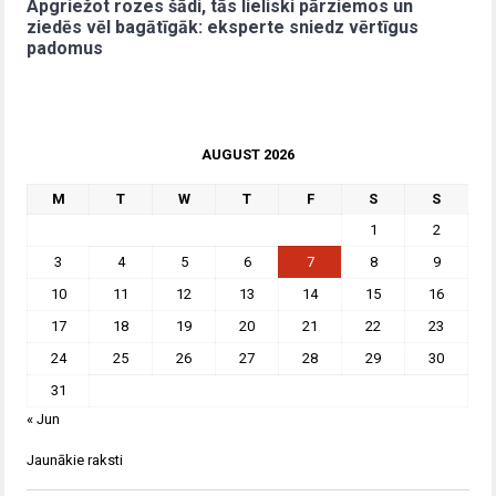
Apgriežot rozes šādi, tās lieliski pārziemos un
ziedēs vēl bagātīgāk: eksperte sniedz vērtīgus
padomus
AUGUST 2026
M
T
W
T
F
S
S
1
2
3
4
5
6
7
8
9
10
11
12
13
14
15
16
17
18
19
20
21
22
23
24
25
26
27
28
29
30
31
« Jun
Jaunākie raksti