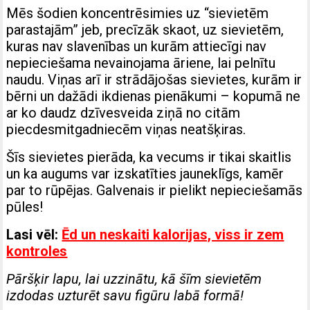
Mēs šodien koncentrēsimies uz “sievietēm
parastajām” jeb, precīzāk skaot, uz sievietēm,
kuras nav slavenības un kurām attiecīgi nav
nepieciešama nevainojama āriene, lai pelnītu
naudu. Viņas arī ir strādājošas sievietes, kurām ir
bērni un dažādi ikdienas pienākumi – kopumā ne
ar ko daudz dzīvesveida ziņā no citām
piecdesmitgadniecēm viņas neatšķiras.
Šīs sievietes pierāda, ka vecums ir tikai skaitlis
un ka augums var izskatīties jauneklīgs, kamēr
par to rūpējas. Galvenais ir pielikt nepieciešamās
pūles!
Lasi vēl:
Ēd un neskaiti kalorijas, viss ir zem
kontroles
Pāršķir lapu, lai uzzinātu, kā šīm sievietēm
izdodas uzturēt savu figūru labā formā!