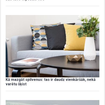
Kā mazgāt spilvenus: tas ir daudz vienkāršāk, nekā
varētu šķist