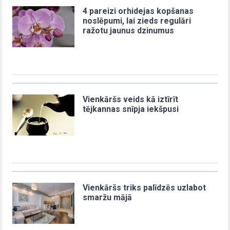
4 pareizi orhidejas kopšanas
noslēpumi, lai zieds regulāri
ražotu jaunus dzinumus
Vienkāršs veids kā iztīrīt
tējkannas snīpja iekšpusi
Vienkāršs triks palīdzēs uzlabot
smaržu mājā