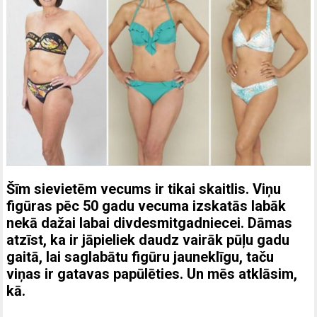
Šīm sievietēm vecums ir tikai skaitlis. Viņu
figūras pēc 50 gadu vecuma izskatās labāk
nekā dažai labai divdesmitgadniecei. Dāmas
atzīst, ka ir jāpieliek daudz vairāk pūļu gadu
gaitā, lai saglabātu figūru jauneklīgu, taču
viņas ir gatavas papūlēties. Un mēs atklāsim,
kā.