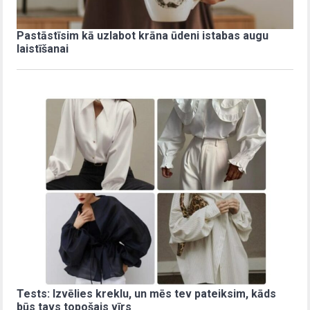
Pastāstīsim kā uzlabot krāna ūdeni istabas augu
laistīšanai
Tests: Izvēlies kreklu, un mēs tev pateiksim, kāds
būs tavs topošais vīrs