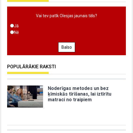
Vai tev patīk Olesjas jaunais tēls?
Jā
Nē
Balso
POPULĀRĀKIE RAKSTI
Noderīgas metodes un bez
ķīmiskās tīrīšanas, lai iztīrītu
matraci no traipiem