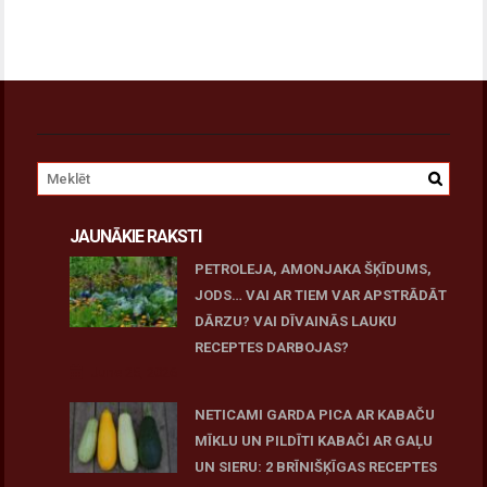
JAUNĀKIE RAKSTI
PETROLEJA, AMONJAKA ŠĶĪDUMS,
JODS… VAI AR TIEM VAR APSTRĀDĀT
DĀRZU? VAI DĪVAINĀS LAUKU
RECEPTES DARBOJAS?
June 25, 2026
NETICAMI GARDA PICA AR KABAČU
MĪKLU UN PILDĪTI KABAČI AR GAĻU
UN SIERU: 2 BRĪNIŠĶĪGAS RECEPTES