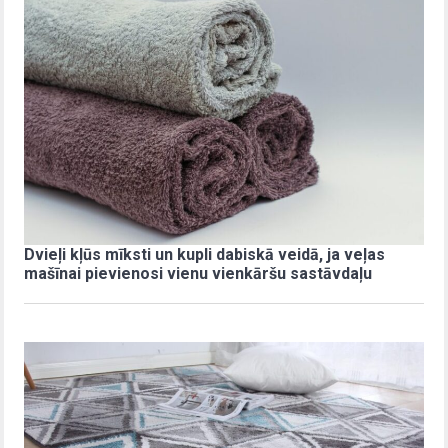
Dvieļi kļūs mīksti un kupli dabiskā veidā, ja veļas
mašīnai pievienosi vienu vienkāršu sastāvdaļu