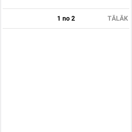
1 no 2
TĀLĀK