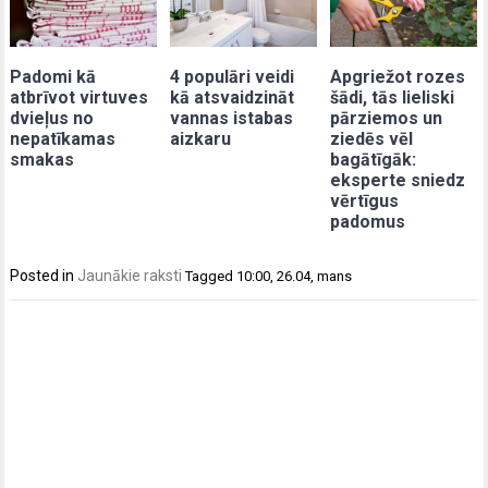
Padomi kā
4 populāri veidi
Apgriežot rozes
atbrīvot virtuves
kā atsvaidzināt
šādi, tās lieliski
dvieļus no
vannas istabas
pārziemos un
nepatīkamas
aizkaru
ziedēs vēl
smakas
bagātīgāk:
eksperte sniedz
vērtīgus
padomus
Posted in
Jaunākie raksti
Tagged
10:00
,
26.04
,
mans
Post
navigation