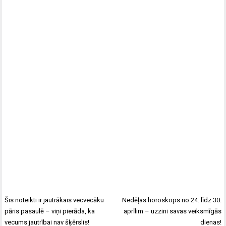
Šis noteikti ir jautrākais vecvecāku
Nedēļas horoskops no 24. līdz 30.
pāris pasaulē – viņi pierāda, ka
aprīlim – uzzini savas veiksmīgās
vecums jautrībai nav šķērslis!
dienas!