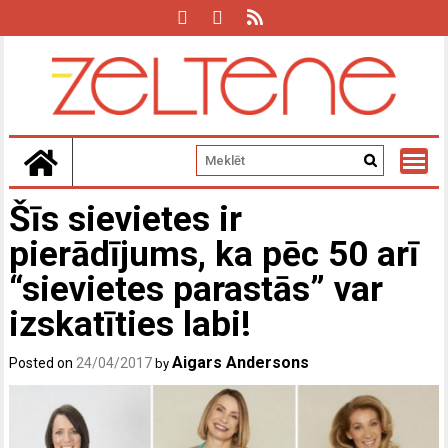
Skip
to
content
Šīs sievietes ir
pierādījums, ka pēc 50 arī
“sievietes parastās” var
izskatīties labi!
Aigars Andersons
Posted on
24/04/2017
by