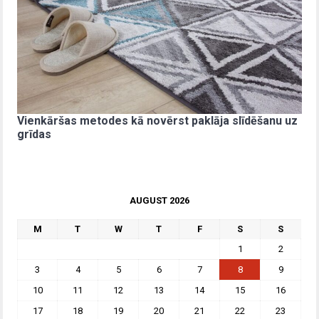
Vienkāršas metodes kā novērst paklāja slīdēšanu uz
grīdas
AUGUST 2026
M
T
W
T
F
S
S
1
2
3
4
5
6
7
8
9
10
11
12
13
14
15
16
17
18
19
20
21
22
23