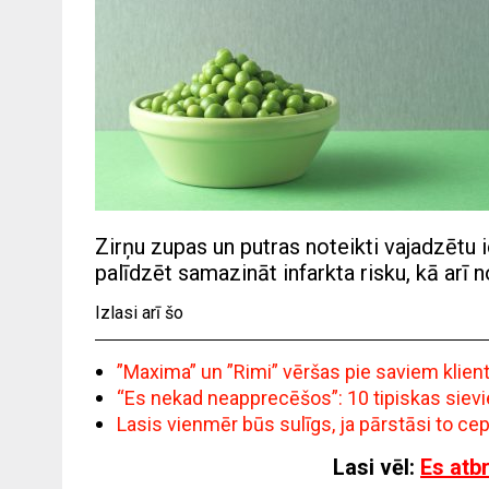
Zirņu zupas un putras noteikti vajadzētu i
palīdzēt samazināt infarkta risku, kā arī n
Izlasi arī šo
”Maxima” un ”Rimi” vēršas pie saviem klie
“Es nekad neapprecēšos”: 10 tipiskas siev
Lasis vienmēr būs sulīgs, ja pārstāsi to c
Lasi vēl:
Es atb