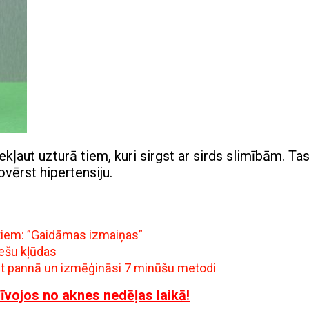
ekļaut uzturā tiem, kuri sirgst ar sirds slimībām. Tas
ovērst hipertensiju.
ntiem: ”Gaidāmas izmaiņas”
iešu kļūdas
ept pannā un izmēģināsi 7 minūšu metodi
rīvojos no aknes nedēļas laikā!