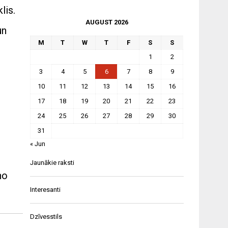
lis.
AUGUST 2026
un
M
T
W
T
F
S
S
1
2
3
4
5
6
7
8
9
10
11
12
13
14
15
16
17
18
19
20
21
22
23
24
25
26
27
28
29
30
31
« Jun
Jaunākie raksti
no
Interesanti
Dzīvesstils