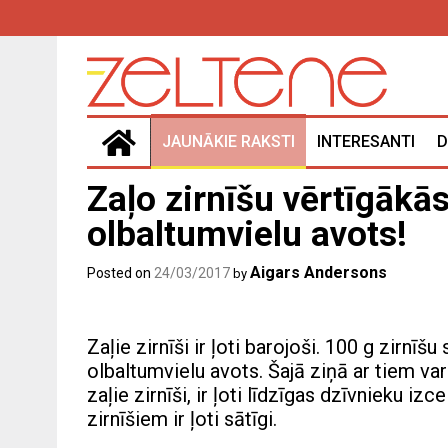
Skip
to
content
JAUNĀKIE RAKSTI
INTERESANTI
D
Zaļo zirnīšu vērtīgākās
olbaltumvielu avots!
Aigars Andersons
Posted on
24/03/2017
by
Zaļie zirnīši ir ļoti barojoši. 100 g zirnīšu
olbaltumvielu avots. Šajā ziņā ar tiem var 
zaļie zirnīši, ir ļoti līdzīgas dzīvnieku i
zirnīšiem ir ļoti sātīgi.