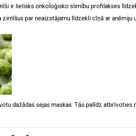
nīši ir lielisks onkoloģisko slimību profilakses līdzek
 zirnīšus par neaizstājamu līdzekli cīņā ar anēmiju 
votu dažādas sejas maskas. Tās palīdz atbrīvoties 