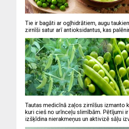
Tie ir bagāti ar ogļhidrātiem, augu taukiem
zirnīši satur arī antioksidantus, kas pal
Tautas medicīnā zaļos zirnīšus izmanto kā 
kuri cieš no urīnceļu slimībām. Pētījumi ir
izšķīdina nierakmeņus un aktivizē sāļu iz