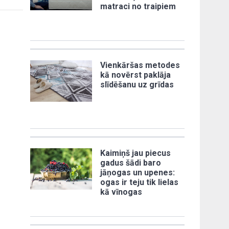
matraci no traipiem
Vienkāršas metodes
kā novērst paklāja
slīdēšanu uz grīdas
Kaimiņš jau piecus
gadus šādi baro
jāņogas un upenes:
ogas ir teju tik lielas
kā vīnogas