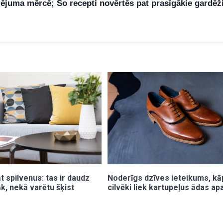
rējuma mērcē; Šo recepti novērtēs pat prasīgākie gardēž
 spilvenus: tas ir daudz
Noderīgs dzīves ieteikums, k
k, nekā varētu šķist
cilvēki liek kartupeļus ādas a