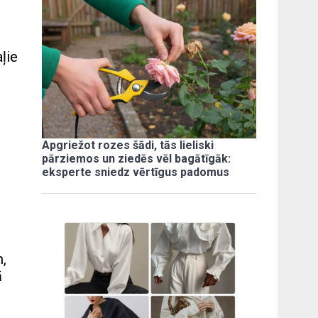
ļie
Apgriežot rozes šādi, tās lieliski
pārziemos un ziedēs vēl bagātīgāk:
eksperte sniedz vērtīgus padomus
m,
ā