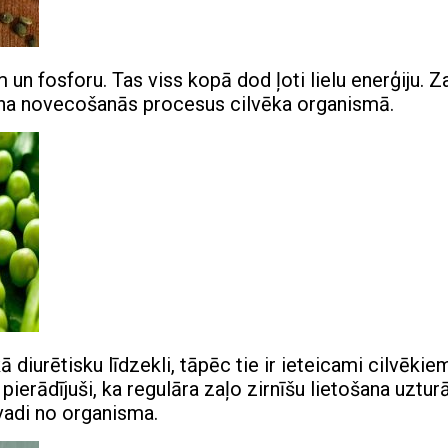
 un fosforu. Tas viss kopā dod ļoti lielu enerģiju. Za
ēnina novecošanās procesus cilvēka organismā.
diurētisku līdzekli, tāpēc tie ir ieteicami cilvēkie
 pierādījuši, ka regulāra zaļo zirnīšu lietošana uztur
vadi no organisma.