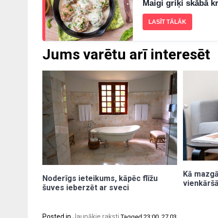
Maigi griķi skābā k
LASĪT TĀLĀK
Jums varētu arī interesēt
Kā mazgāt
Noderīgs ieteikums, kāpēc flīžu
vienkāršā
šuves ieberzēt ar sveci
Posted in
Jaunākie raksti
Tagged
23:00
,
27.03.