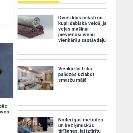
i
Dvieļi kļūs mīksti un
kupli dabiskā veidā, ja
veļas mašīnai
pievienosi vienu
vienkāršu sastāvdaļu
Vienkāršs triks
palīdzēs uzlabot
smaržu mājā
āpēc
pavos
Noderīgas metodes
un bez ķīmiskās
tīrīšanas, lai iztīrītu